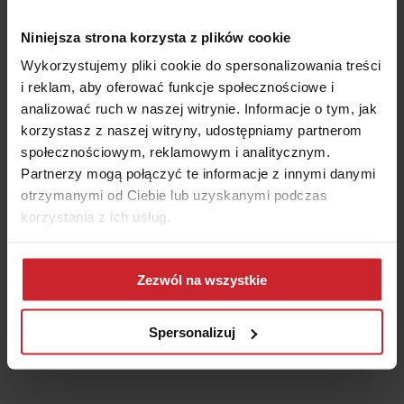
potrzeb. Nie ma konieczności wypełniania długich formularzy ani
wielokrotnego kontaktowania się z różnymi towarzystwami
Niniejsza strona korzysta z plików cookie
ubezpieczeniowymi.
Wykorzystujemy pliki cookie do spersonalizowania treści
i reklam, aby oferować funkcje społecznościowe i
Wygodne wyliczenie składki
analizować ruch w naszej witrynie. Informacje o tym, jak
korzystasz z naszej witryny, udostępniamy partnerom
Kalkulator OC pozwala na błyskawiczne obliczenie wysokości
społecznościowym, reklamowym i analitycznym.
składki ubezpieczeniowej. Wystarczy podać podstawowe
Partnerzy mogą połączyć te informacje z innymi danymi
informacje, takie jak marka, model i rok produkcji pojazdu, a
otrzymanymi od Ciebie lub uzyskanymi podczas
system automatycznie wygeneruje oferty dopasowane do
korzystania z ich usług.
Twojego profilu. Cały proces zajmuje zaledwie chwilę, co
znacząco ułatwia i przyspiesza wybór najkorzystniejszej polisy.
Dowiedz się więcej na temat tego, kim jesteśmy, jak
Zezwól na wszystkie
można się z nami skontaktować i w jaki sposób
Dostęp do kompleksowej oferty
przetwarzamy dane osobowe w ramach
Polityki
ubezpieczeniowej
prywatności
.
Spersonalizuj
Kalkulator ubezpieczeń auta nie ogranicza się wyłącznie do
wyliczenia OC. Umożliwia również zakup dodatkowych
produktów, takich jak
autocasco (AC)
, ubezpieczenie