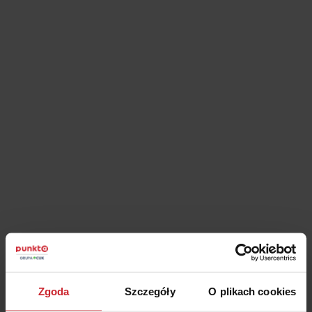
– wszystko to zajmuje sporo czasu i wymaga żmudnych
poszukiwań.
Właśnie dlatego stworzyliśmy narzędzie, które
znacząco upraszcza ten proces – darmowy kalkulator OC.
Kalkulator ubezpieczenia samochodu pozwala w łatwy i szybki
sposób obliczyć składkę za
ubezpieczenie OC
lub pakiet OC i
AC. Wystarczy wprowadzić kilka podstawowych danych, a
system automatycznie wygeneruje dostępne oferty,
umożliwiając Ci dokonanie świadomego wyboru.
Zalety kalkulatora OC
Oszczędność czasu
Jedną z kluczowych zalet kalkulatora OC jest jego intuicyjność i
prosta obsługa. W zaledwie kilka chwil uzyskasz kompleksową
Zgoda
Szczegóły
O plikach cookies
ofertę ubezpieczeniową dostosowaną do Twoich indywidualnych