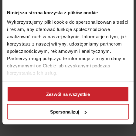
potrzeb. Nie ma konieczności wypełniania długich formularzy ani
wielokrotnego kontaktowania się z różnymi towarzystwami
Niniejsza strona korzysta z plików cookie
ubezpieczeniowymi.
Wykorzystujemy pliki cookie do spersonalizowania treści
i reklam, aby oferować funkcje społecznościowe i
Wygodne wyliczenie składki
analizować ruch w naszej witrynie. Informacje o tym, jak
korzystasz z naszej witryny, udostępniamy partnerom
Kalkulator OC pozwala na błyskawiczne obliczenie wysokości
społecznościowym, reklamowym i analitycznym.
składki ubezpieczeniowej. Wystarczy podać podstawowe
Partnerzy mogą połączyć te informacje z innymi danymi
informacje, takie jak marka, model i rok produkcji pojazdu, a
otrzymanymi od Ciebie lub uzyskanymi podczas
system automatycznie wygeneruje oferty dopasowane do
korzystania z ich usług.
Twojego profilu. Cały proces zajmuje zaledwie chwilę, co
znacząco ułatwia i przyspiesza wybór najkorzystniejszej polisy.
Dowiedz się więcej na temat tego, kim jesteśmy, jak
Zezwól na wszystkie
można się z nami skontaktować i w jaki sposób
Dostęp do kompleksowej oferty
przetwarzamy dane osobowe w ramach
Polityki
ubezpieczeniowej
prywatności
.
Spersonalizuj
Kalkulator ubezpieczeń auta nie ogranicza się wyłącznie do
wyliczenia OC. Umożliwia również zakup dodatkowych
produktów, takich jak
autocasco (AC)
, ubezpieczenie