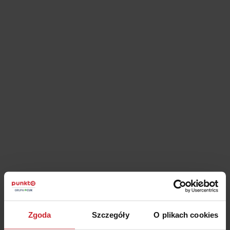
– wszystko to zajmuje sporo czasu i wymaga żmudnych
poszukiwań.
Właśnie dlatego stworzyliśmy narzędzie, które
znacząco upraszcza ten proces – darmowy kalkulator OC.
Kalkulator ubezpieczenia samochodu pozwala w łatwy i szybki
sposób obliczyć składkę za
ubezpieczenie OC
lub pakiet OC i
AC. Wystarczy wprowadzić kilka podstawowych danych, a
system automatycznie wygeneruje dostępne oferty,
umożliwiając Ci dokonanie świadomego wyboru.
Zalety kalkulatora OC
Oszczędność czasu
Jedną z kluczowych zalet kalkulatora OC jest jego intuicyjność i
prosta obsługa. W zaledwie kilka chwil uzyskasz kompleksową
Zgoda
Szczegóły
O plikach cookies
ofertę ubezpieczeniową dostosowaną do Twoich indywidualnych