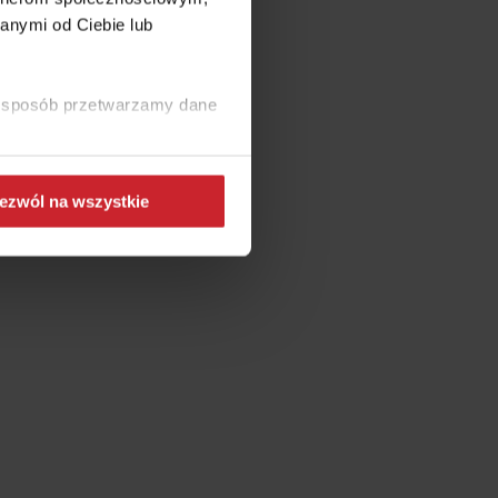
anymi od Ciebie lub
e?
ki sposób przetwarzamy dane
 internet?
ezwól na wszystkie