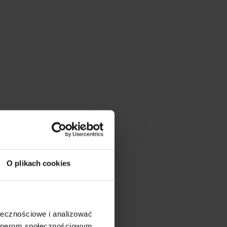
ną?
?
rzez internet?
 OC?
O plikach cookies
nkta?
ołecznościowe i analizować
artnerom społecznościowym,