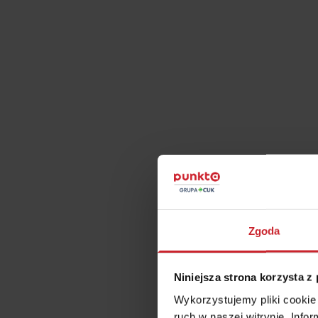
Czy
C
Czy porównywa
Jak 
Zgoda
Niniejsza strona korzysta z
Ubezp
Wykorzystujemy pliki cookie 
ruch w naszej witrynie. Inf