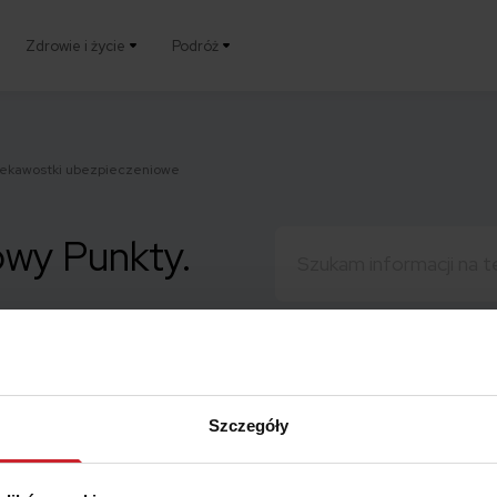
Zdrowie i życie
Podróż
iekawostki ubezpieczeniowe
Szukaj:
owy Punkty.
Szczegóły