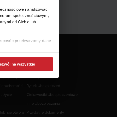
ołecznościowe i analizować
artnerom społecznościowym,
anymi od Ciebie lub
ki sposób przetwarzamy dane
Akademia Punkta
ezwól na wszystkie
Najtańsze OC
turystycznych
Raporty i analizy
nieruchomości
Rynek Ubezpieczeń
a życie
Ciekawostki Ubezpieczeniowe
Inne Ubezpieczenia
dek nowotworu
Przydatne dokumenty