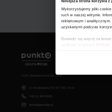
Niniejsza strona korzysta z
Wykorzystujemy pliki cookie 
ruch w naszej witrynie. Inf
reklamowym i analitycznym. 
uzyskanymi podczas korzysta
Dowiedz się więcej na temat
osobowe w ramach
Polityki
Punkta
CUK Ubezpieczenia Sp. z o.o.
ul. Grudziądzka 107, 87-100, Toruń
+48 22 490 9000
kontakt@punkta.pl