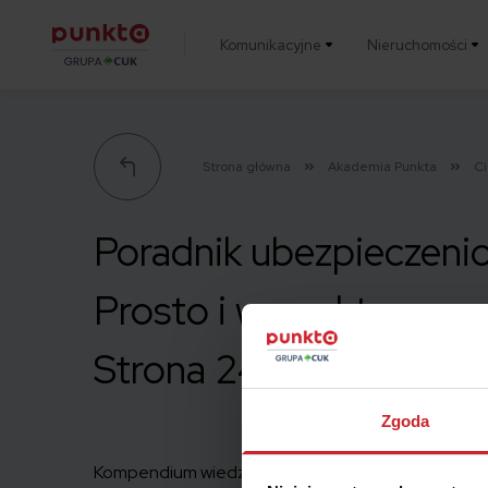
Komunikacyjne
Nieruchomości
Punkta
Strona główna
Akademia Punkta
C
Poradnik ubezpieczeni
Prosto i w punkt.
Strona 24
Zgoda
Kompendium wiedzy na temat ubezpieczeń.