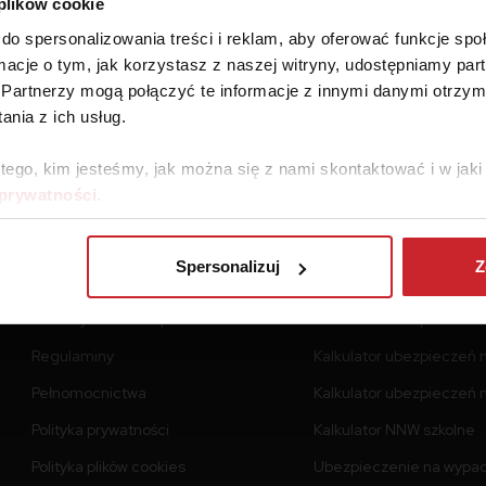
 plików cookie
do spersonalizowania treści i reklam, aby oferować funkcje sp
ormacje o tym, jak korzystasz z naszej witryny, udostępniamy p
Partnerzy mogą połączyć te informacje z innymi danymi otrzym
nia z ich usług.
 tego, kim jesteśmy, jak można się z nami skontaktować i w ja
 prywatności
.
O Punkta
Produkty
Spersonalizuj
Z
O nas
Kalkulator OC i AC
Towarzystwa Ubezpieczeniowe
Kalkulator ubezpieczeń 
Regulaminy
Kalkulator ubezpieczeń 
Pełnomocnictwa
Kalkulator ubezpieczeń n
Polityka prywatności
Kalkulator NNW szkolne
Polityka plików cookies
Ubezpieczenie na wypa