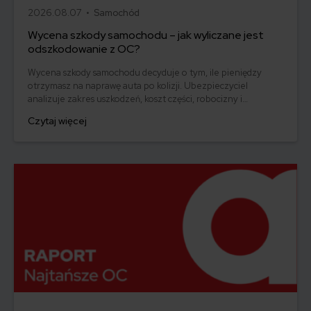
2026.08.07 •
Samochód
Wycena szkody samochodu – jak wyliczane jest
odszkodowanie z OC?
Wycena szkody samochodu decyduje o tym, ile pieniędzy
otrzymasz na naprawę auta po kolizji. Ubezpieczyciel
analizuje zakres uszkodzeń, koszt części, robocizny i
technologię naprawy, a następnie przygotowuje kosztorys. W
Czytaj więcej
tym artykule wyjaśniamy, jak przebiega wycena szkody, kiedy
potrzebny jest rzeczoznawca i co zrobić, jeśli odszkodowanie
z OC sprawcy jest zbyt niskie.