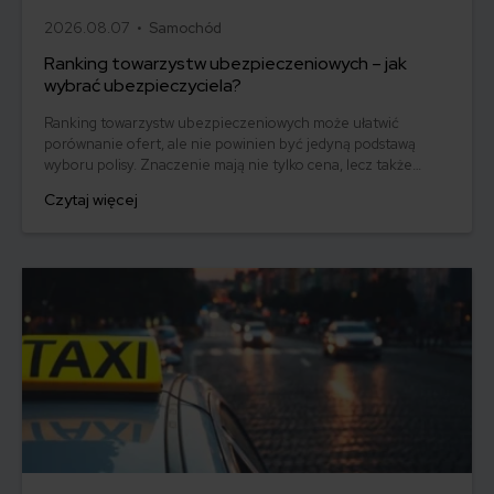
2026.08.07 •
Samochód
Ranking towarzystw ubezpieczeniowych – jak
wybrać ubezpieczyciela?
Ranking towarzystw ubezpieczeniowych może ułatwić
porównanie ofert, ale nie powinien być jedyną podstawą
wyboru polisy. Znaczenie mają nie tylko cena, lecz także
zakres ochrony, dodatki, assistance, obsługa klienta i sposób
Czytaj więcej
likwidacji szkód. Sprawdź, jak czytać rankingi ubezpieczycieli,
korzystać z raportów rynkowych i wybrać towarzystwo
najlepiej dopasowane do swoich potrzeb.