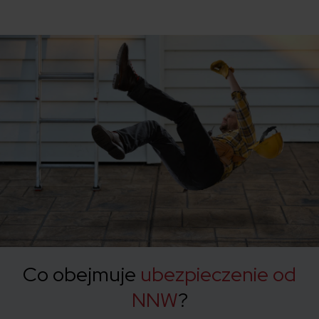
Co obejmuje
ubezpieczenie od
NNW
?