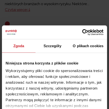
niektórych branżach o wysokim ryzyku. Niektóre...
Czytaj więcej ↓
Nielegalne czynności
Osoby uczestniczące w nielegalnych działaniach.
Ubezpieczyciele mogą wyłączać z ochrony osoby, w...
Zgoda
Szczegóły
O plikach cookies
Czytaj więcej ↓
Niniejsza strona korzysta z plików cookie
Sporty ekstremalne
Wykorzystujemy pliki cookie do spersonalizowania treści
Osoby uczestniczące w niebezpiecznych sportach i
i reklam, aby oferować funkcje społecznościowe i
aktywnościach. Wyłączenia mogą wykluczać lub...
analizować ruch w naszej witrynie. Informacje o tym, jak
Czytaj więcej ↓
korzystasz z naszej witryny, udostępniamy partnerom
społecznościowym, reklamowym i analitycznym.
Partnerzy mogą połączyć te informacje z innymi danymi
otrzymanymi od Ciebie lub uzyskanymi podczas
Niepoczytalność