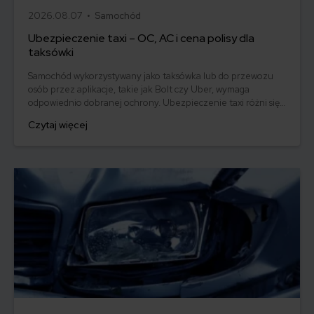
2026.08.07 •
Samochód
Ubezpieczenie taxi – OC, AC i cena polisy dla
taksówki
Samochód wykorzystywany jako taksówka lub do przewozu
osób przez aplikacje, takie jak Bolt czy Uber, wymaga
odpowiednio dobranej ochrony. Ubezpieczenie taxi różni się
od polisy dla auta prywatnego głównie sposobem użytkowania
Czytaj więcej
pojazdu, zakresem ryzyka i ceną. Sprawdź, czy OC taxi jest
obowiązkowe, ile kosztuje ubezpieczenie taksówki i kiedy
warto rozszerzyć polisę o AC, assistance oraz NNW.