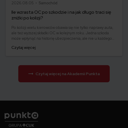
2026.08.05 •
Samochód
Ile wzrasta OC po szkodzie i na jak długo traci się
zniżki po kolizji?
Po kolizji wielu kierowców obawia się nie tylko naprawy auta,
ale też wyższej składki OC w kolejnym roku. Jedna szkoda
może wpłynąć na historię ubezpieczenia, ale nie u każdego
podwyżka będzie taka sama. Ile może wzrosnąć OC po
Czytaj więcej
szkodzie, jak długo towarzystwa biorą pod uwagę kolizję i co
zrobić, żeby nie przepłacić za kolejną polisę? Na te i inne
ważne pytania odpowiadamy w tym artykule!
Czytaj więcej na Akademii Punkta