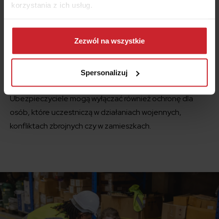
korzystania z ich usług.
Osoby zagrażające własnemu życiu lub zdrowiu. Niektóre
ubezpieczenia NNW mogą wyłączać ochronę w...
Dowiedz się więcej na temat tego, kim jesteśmy, jak
Czytaj więcej ↓
można się z nami skontaktować i w jaki sposób
Zezwól na wszystkie
przetwarzamy dane osobowe w ramach
Polityki
prywatności
.
Spersonalizuj
Ubezpieczyciele mogą wyłączać również ochronę dla
osób, które uczestniczą w działaniach wojennych,
konfliktach zbrojnych czy w zamieszkach.