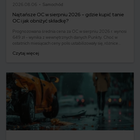
2026.08.06 •
Samochód
Najtańsze OC w sierpniu 2026 – gdzie kupić tanie
OC i jak obniżyć składkę?
Prognozowana średnia cena za OC w sierpniu 2026 r. wynosi
649 zł – wynika z wewnętrznych danych Punkty. Choć w
ostatnich miesiącach ceny polis ustabilizowały się, różnice
pomiędzy stawkami za ubezpieczenie są ogromne. Jedni
Czytaj więcej
płacą zaledwie nieco ponad 500 zł, inni – powyżej 1500 zł.
Gdzie znaleźć najtańsze OC w Polsce i jak obniżyć koszty
ubezpieczenia samochodu? Odpowiadamy na podstawie
najnowszych danych z rynku.