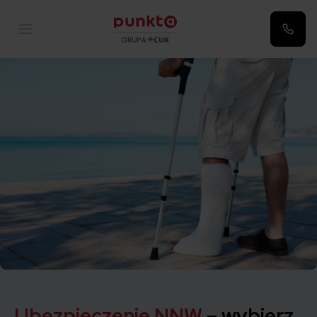
Punkta
Ubezpieczenie NNW
– wybierz