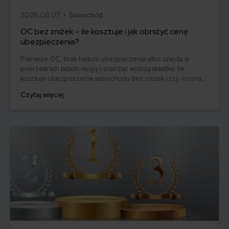
2026.08.07 •
Samochód
OC bez zniżek – ile kosztuje i jak obniżyć cenę
ubezpieczenia?
Pierwsze OC, brak historii ubezpieczenia albo szkoda w
poprzednich latach mogą oznaczać wyższą składkę. Ile
kosztuje ubezpieczenie samochodu bez zniżek i czy można
uniknąć najdroższych ofert? Wyjaśniamy, jak ubezpieczyciele
Czytaj więcej
oceniają ryzyko i co wpływa na cenę polisy. Z artykułu dowiesz
się też, jak młody lub niedoświadczony kierowca może obniżyć
koszt OC i stopniowo budować zniżki.