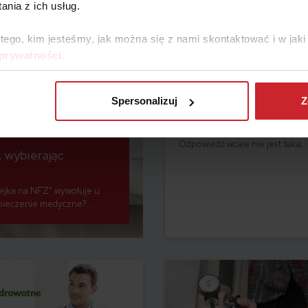
nia z ich usług.
 tego, kim jesteśmy, jak można się z nami skontaktować i w ja
 prywatności
.
Czy ubezpieczenie zdrowot
jest obowiązkowe?
Spersonalizuj
Z
Zastanawiasz się, czy ubezpiec
zdrowotne jest obowiązkowe?
Odpowiedź wcale nie jest taka
, wybierając
oczywista – wszystko zależy od 
sytuacji.
ejka na NFZ" wywołuje u
pieczenie medyczne?
yło na tip-top.