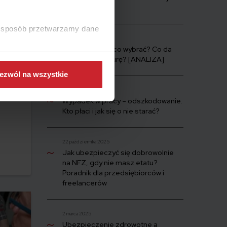
obowiązkowe?
ki sposób przetwarzamy dane
4 marca 2026
ZUS czy OFE – co wybrać? Co da
wyższą emeryturę? [ANALIZA]
ne
ezwól na wszystkie
zenie
8 grudnia 2025
Wypadek w pracy – odszkodowanie.
Kto płaci i jak się o nie starać?
Twojej
22 października 2025
Jak ubezpieczyć się dobrowolnie
na NFZ, gdy nie masz etatu?
Poradnik dla przedsiębiorców i
freelancerów
2 marca 2025
Ubezpieczenie zdrowotne a