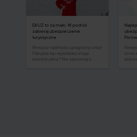
EKUZ to za mało. W podróż
Najle
zabieraj ubezpieczenie
ubezp
turystyczne
Porów
Wreszcie nadchodzi upragniony urlop!
Niewyd
Pakujesz się i wyjeżdżasz snując
coraz 
ambitne plany? Nie zapominaj o
dobro
ubezpieczeniu turystycznym!
zdrow
Niestety, sam EKUZ to za mało.
ubezpi
dostęp
Dowied
zdrowo
najlep