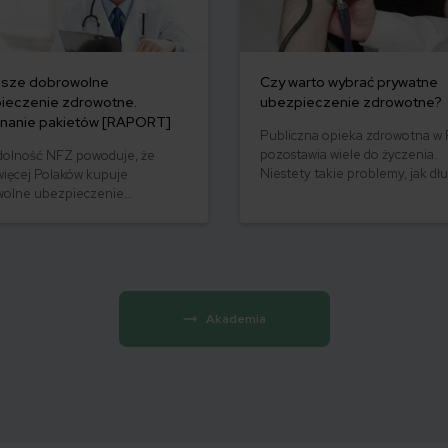
psze dobrowolne
Czy warto wybrać prywatne
ieczenie zdrowotne.
ubezpieczenie zdrowotne?
nanie pakietów [RAPORT]
Publiczna opieka zdrowotna w 
pozostawia wiele do życzenia.
olność NFZ powoduje, że
Niestety takie problemy, jak dł
więcej Polaków kupuje
kolejki, ubogi zakres darmowyc
wolne ubezpieczenie
i słaba dostępność specjalistów
otne. Porównywarka
mieć bardzo poważne konsekwe
eczeń mfind.pl przetestowała
Właśnie dlatego, jak podaje Pol
ne na rynku pakiety medyczne.
Izba Ubezpieczeń, już ponad 2,
z się, które ubezpieczenie
Polaków korzysta z prywatnych
tne będzie dla Ciebie
ubezpieczeń zdrowotnych, i lic
sze.
Akademia
stale rośnie.