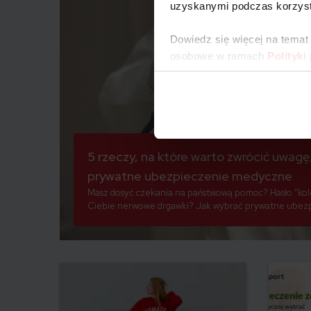
uzyskanymi podczas korzysta
Dowiedz się więcej na temat
osobowe w ramach
Polityki
5 rzeczy, na które warto zwrócić uwagę
prywatne ubezpieczenie medyczne
Masz dosyć czekania na państwową pomoc? Hasło "kol
Ciebie nerwowe drgawki? Jak wybrać prywatne ubez
Sprawdź, na co zwrócić uwagę, aby wreszcie wszystko b