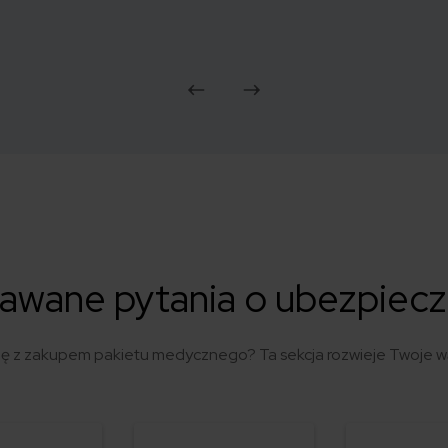
dawane pytania o ubezpiec
ię z zakupem pakietu medycznego? Ta sekcja rozwieje Twoje wą