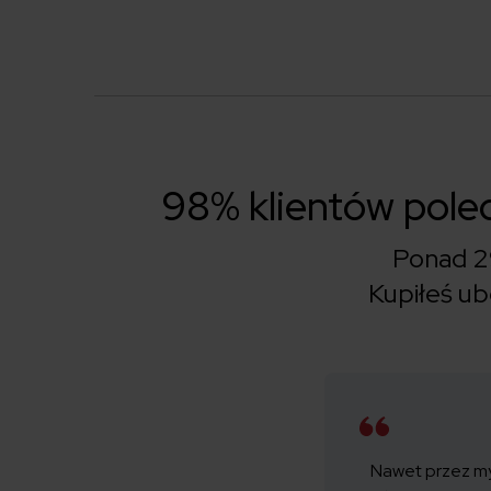
98% klientów pol
Ponad 2
Kupiłeś u
Nawet przez myś