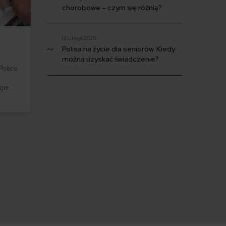
chorobowe – czym się różnią?
12 lutego 2025
Polisa na życie dla seniorów. Kiedy
można uzyskać świadczenie?
Polsce
ugie
h usług
 mogą
ncje.
ska
5 mln
zba ta