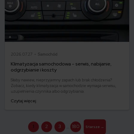
2026.07.27 •
Samochód
Klimatyzacja samochodowa – serwis, nabijanie,
odgrzybianie i koszty
Słaby nawiew, nieprzyjemny zapach lub brak chłodzenia?
Zobacz, kiedy klimatyzacja w samochodzie wymaga serwisu,
uzupełnienia czynnika albo odgrzybiania.
Czytaj więcej
Stronicowanie
1
2
3
180
…
Starsze
→
wpisów