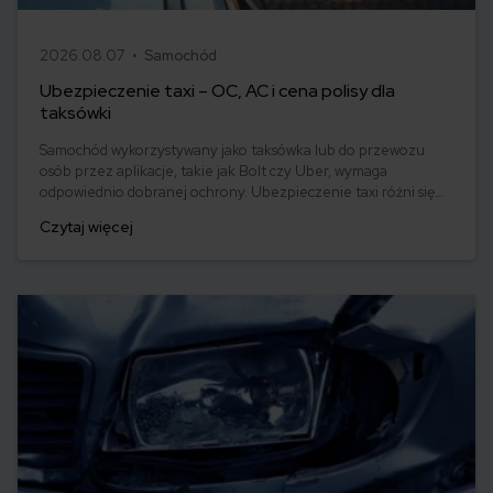
2026.08.07 •
Samochód
Ubezpieczenie taxi – OC, AC i cena polisy dla
taksówki
Samochód wykorzystywany jako taksówka lub do przewozu
osób przez aplikacje, takie jak Bolt czy Uber, wymaga
odpowiednio dobranej ochrony. Ubezpieczenie taxi różni się
od polisy dla auta prywatnego głównie sposobem użytkowania
Czytaj więcej
pojazdu, zakresem ryzyka i ceną. Sprawdź, czy OC taxi jest
obowiązkowe, ile kosztuje ubezpieczenie taksówki i kiedy
warto rozszerzyć polisę o AC, assistance oraz NNW.