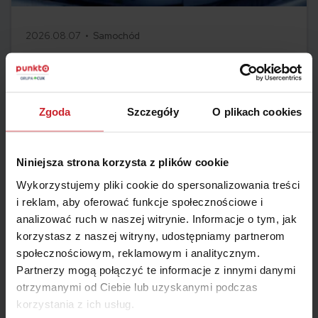
2026.08.07 •
Samochód
Wycena szkody samochodu – jak wyliczane jest
odszkodowanie z OC?
Wycena szkody samochodu decyduje o tym, ile pieniędzy
otrzymasz na naprawę auta po kolizji. Ubezpieczyciel analizuje
Zgoda
Szczegóły
O plikach cookies
zakres uszkodzeń, koszt części, robocizny i technologię
naprawy, a następnie przygotowuje kosztorys. W tym artykule
Czytaj więcej
wyjaśniamy, jak przebiega wycena szkody, kiedy potrzebny jest
Niniejsza strona korzysta z plików cookie
rzeczoznawca i co zrobić, jeśli odszkodowanie z OC sprawcy
jest zbyt niskie.
Wykorzystujemy pliki cookie do spersonalizowania treści
i reklam, aby oferować funkcje społecznościowe i
analizować ruch w naszej witrynie. Informacje o tym, jak
korzystasz z naszej witryny, udostępniamy partnerom
społecznościowym, reklamowym i analitycznym.
Partnerzy mogą połączyć te informacje z innymi danymi
otrzymanymi od Ciebie lub uzyskanymi podczas
korzystania z ich usług.