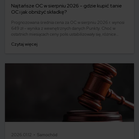
Najtańsze OC w sierpniu 2026 – gdzie kupić tanie
OC i jak obniżyć składkę?
Prognozowana średnia cena za OC w sierpniu 2026 r. wynosi
649 zł – wynika z wewnętrznych danych Punkty. Choć w
ostatnich miesiącach ceny polis ustabilizowały się, różnice
pomiędzy stawkami za ubezpieczenie są ogromne. Jedni płacą
Czytaj więcej
zaledwie nieco ponad 500 zł, inni – powyżej 1500 zł. Gdzie
znaleźć najtańsze OC w Polsce i jak obniżyć koszty
ubezpieczenia samochodu? Odpowiadamy na podstawie
najnowszych danych z rynku.
2026.01.12 •
Samochód