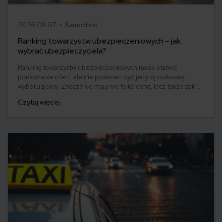
2026.08.07 •
Samochód
Ranking towarzystw ubezpieczeniowych – jak
wybrać ubezpieczyciela?
Ranking towarzystw ubezpieczeniowych może ułatwić
porównanie ofert, ale nie powinien być jedyną podstawą
wyboru polisy. Znaczenie mają nie tylko cena, lecz także zakres
ochrony, dodatki, assistance, obsługa klienta i sposób likwidacji
Czytaj więcej
szkód. Sprawdź, jak czytać rankingi ubezpieczycieli, korzystać z
raportów rynkowych i wybrać towarzystwo najlepiej
dopasowane do swoich potrzeb.