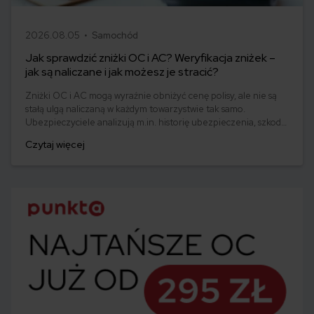
2026.08.05 •
Samochód
Jak sprawdzić zniżki OC i AC? Weryfikacja zniżek –
jak są naliczane i jak możesz je stracić?
Zniżki OC i AC mogą wyraźnie obniżyć cenę polisy, ale nie są
stałą ulgą naliczaną w każdym towarzystwie tak samo.
Ubezpieczyciele analizują m.in. historię ubezpieczenia, szkody,
przerwy w polisach oraz dane auta i kierowcy. Sama informacja
Czytaj więcej
o wysokiej zniżce nie zawsze mówi, ile zapłacisz za polisę.
Przeczytaj artykuł, by dowiedzieć się, gdzie sprawdzić swoje
zniżki i jak działa ich weryfikacja.