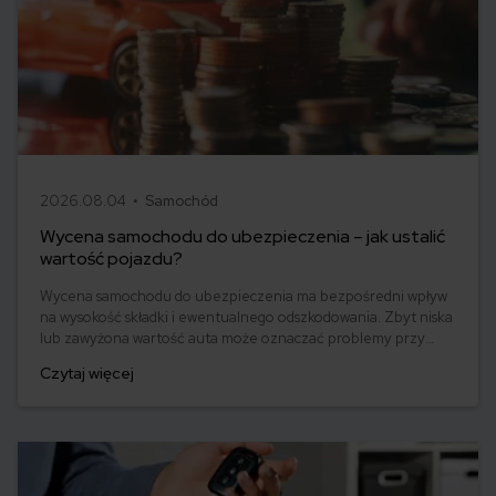
2026.08.04 •
Samochód
Wycena samochodu do ubezpieczenia – jak ustalić
wartość pojazdu?
Wycena samochodu do ubezpieczenia ma bezpośredni wpływ
na wysokość składki i ewentualnego odszkodowania. Zbyt niska
lub zawyżona wartość auta może oznaczać problemy przy
likwidacji szkody. Sprawdź, jak ubezpieczyciel ustala wartość
Czytaj więcej
samochodu, co bierze pod uwagę przy wycenie i jak
samodzielnie oszacować realną wartość pojazdu.