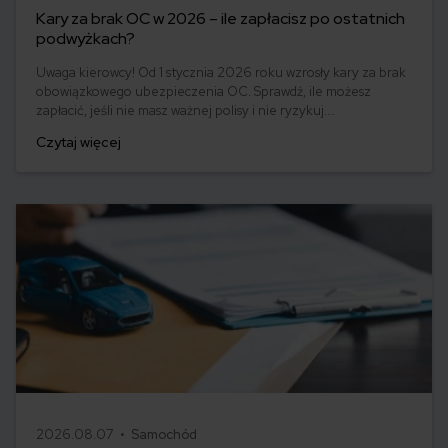
Kary za brak OC w 2026 – ile zapłacisz po ostatnich
podwyżkach?
Uwaga kierowcy! Od 1 stycznia 2026 roku wzrosły kary za brak
obowiązkowego ubezpieczenia OC. Sprawdź, ile możesz
zapłacić, jeśli nie masz ważnej polisy i nie ryzykuj.
Ubezpieczenie OC to nie tylko obowiązek, ale też ochrona dla
Czytaj więcej
Ciebie i innych uczestników ruchu drogowego.
2026.08.07 •
Samochód