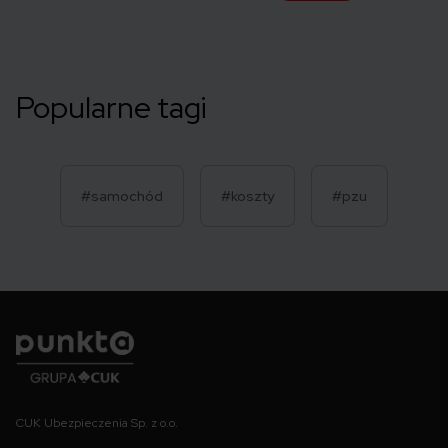
Popularne tagi
#samochód
#koszty
#pzu
Punkta
CUK Ubezpieczenia Sp. z o.o.