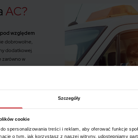
a
AC?
ę pod względem
ie dobrowolne,
ny dodatkowej.
e zarówno w
, kiedy Twój
i jest to
przed szkodami
losowe, np.
Szczegóły
 stłuczki na
nsową w
szkodzenia
 plików cookie
ę AC obejmującą
do spersonalizowania treści i reklam, aby oferować funkcje sp
tóra przekracza
ormacje o tym, jak korzystasz z naszej witryny, udostępniamy p