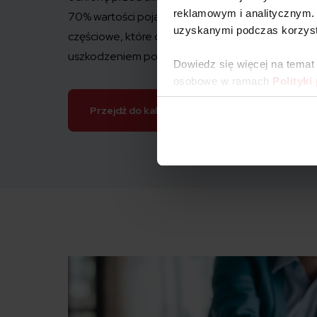
reklamowym i analitycznym. 
70% wartości pojazdu. Innym wariantem jest ube
uzyskanymi podczas korzysta
częściowe, które obejmuje straty związane z utrat
uszkodzeniem poszczególnych elementów pojaz
Dowiedz się więcej na temat
osobowe w ramach
Polityki
Przejdź do kalkulatora OC/AC