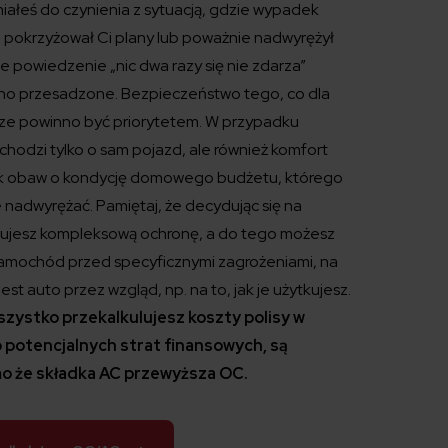
miałeś do czynienia z sytuacją, gdzie wypadek
 pokrzyżował Ci plany lub poważnie nadwyrężył
że powiedzenie „nic dwa razy się nie zdarza”
cno przesadzone. Bezpieczeństwo tego, co dla
ze powinno być priorytetem. W przypadku
hodzi tylko o sam pojazd, ale również komfort
ak obaw o kondycję domowego budżetu, którego
e nadwyrężać. Pamiętaj, że decydując się na
kujesz kompleksową ochronę, a do tego możesz
amochód przed specyficznymi zagrożeniami, na
est auto przez wzgląd, np. na to, jak je użytkujesz.
szystko przekalkulujesz koszty polisy w
 potencjalnych strat finansowych, są
mo że składka AC przewyższa OC.