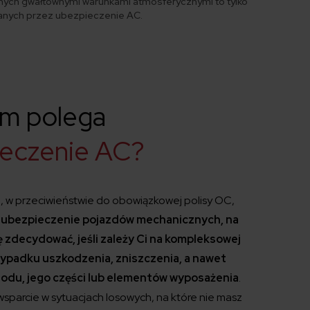
ch gwałtownymi warunkami atmosferycznymi to tylko
wanych przez ubezpieczenie AC.
ym polega
ieczenie AC?
 w przeciwieństwie do obowiązkowej polisy OC,
 ubezpieczenie pojazdów mechanicznych, na
ę zdecydować, jeśli zależy Ci na kompleksowej
zypadku uszkodzenia, zniszczenia, a nawet
odu, jego części lub elementów wyposażenia
.
sparcie w sytuacjach losowych, na które nie masz