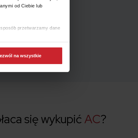
anymi od Ciebie lub
ki sposób przetwarzamy dane
ezwól na wszystkie
łaca się wykupić
AC
?