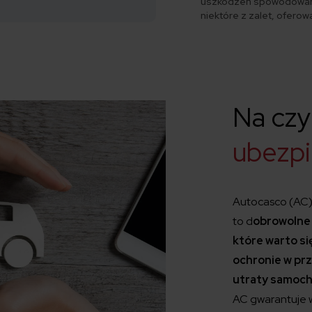
uszkodzeń spowodowany
niektóre z zalet, ofero
Na cz
ubezp
Autocasco (AC),
to d
obrowolne
które warto si
ochronie w pr
utraty samoch
AC gwarantuje w