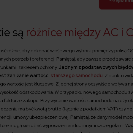
Przejdź do 
ie są
różnice między AC i 
ść różnic, aby dokonać właściwego wyboru pomiędzy polisą O
ych potrzeb i preferencji. Pamiętaj, aby zawsze przed zawarc
runkami i zakresem ochrony.
Jednym z podstawowych błędów
est zaniżanie wartości
starszego samochodu
. Z punktu wid
go wartości jest kluczowe. Z jednej strony oczywiście wpływa na 
a wysokość odszkodowania. W przypadku nowego samochodu zwy
 fakturze zakupu. Przy wycenie wartości samochodu należy okr
eczeniu ma być kwotą brutto (łącznie z podatkiem VAT) czy ne
rencji i umowy ubezpieczeniowej. Pamiętaj, że dany model moż
które mogą się różnić wyposażeniem lub innymi szczegółami. Wa