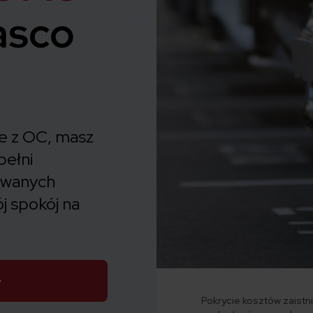
asco
ie z OC, masz
pełni
iewanych
ój spokój na
Pokrycie kosztów zaistni