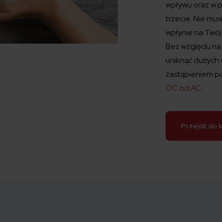
wpływu oraz w 
trzecie. Nie mu
wpłynie na Twój
Bez względu na
uniknąć dużych
zastąpieniem p
OC od AC
.
Przejdź do 