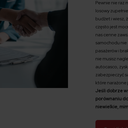
Pewnie nie raz 
losowy zupełnie
budżet i wiesz, 
często jest mo
nas cenne zaws
samochodu nie c
pasażerów i br
nie musisz nagl
autocasco, zys
zabezpieczyć s
które narażone j
Jeśli dobrze w
porównaniu do
niewielkie, mi