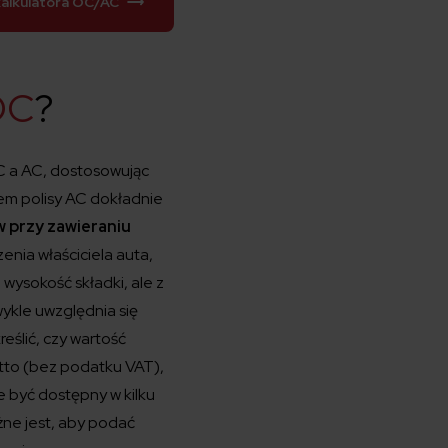
kalkulatora OC/AC
OC
?
C a AC, dostosowując
iem polisy AC dokładnie
 przy zawieraniu
zenia właściciela auta,
wysokość składki, ale z
kle uwzględnia się
eślić, czy wartość
tto (bez podatku VAT),
e być dostępny w kilku
żne jest, aby podać