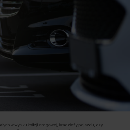
ałych w wyniku kolizji drogowej, kradzieży pojazdu, czy