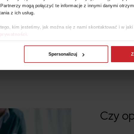
Partnerzy mogą połączyć te informacje z innymi danymi otrzym
zpieczenie
nia z ich usług.
ą lub
du.
 tego, kim jesteśmy, jak można się z nami skontaktować i w ja
 prywatności
.
Spersonalizuj
Z
Czy op