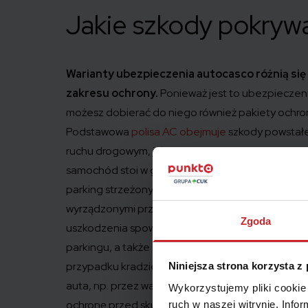
Jakie szkody pokryw
Warianty ubezpieczenia autocasco różnią si
zakresu ochrony.
Ponieważ jest to ubezpieczen
możesz dobierać do niego również pakiety ochro
Podstawowa
polisa AC obejmuje
szkody powstał
ruchu drogowym, jak i poza nim, również w sytuacji
samochód stoi w garażu czy na parkingu, nawet jeśl
parking strzeżony. Zakres polisy chroni zarówno 
wyrządzonymi przez osoby trzecie, jak i wypadki 
Zgoda
uszkodzenia spowodowane gradobiciem, pożarem,
parkingu, a także gwarantuje rekompensatę fina
przypadku kradzieży samochodu czy celowego u
Niniejsza strona korzysta z
auta, np. przez wandali. Możesz też wybrać polis
Wykorzystujemy pliki cookie 
ochronę przed skutkami tzw. szkody całkowitej, k
ruch w naszej witrynie. Inf