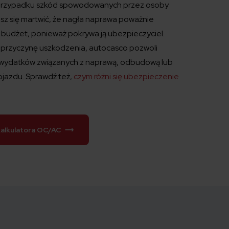
przypadku szkód spowodowanych przez osoby
sisz się martwić, że nagła naprawa poważnie
 budżet, ponieważ pokrywa ją ubezpieczyciel.
 przyczynę uszkodzenia, autocasco pozwoli
 wydatków związanych z naprawą, odbudową lub
ojazdu. Sprawdź też,
czym różni się ubezpieczenie
kalkulatora OC/AC