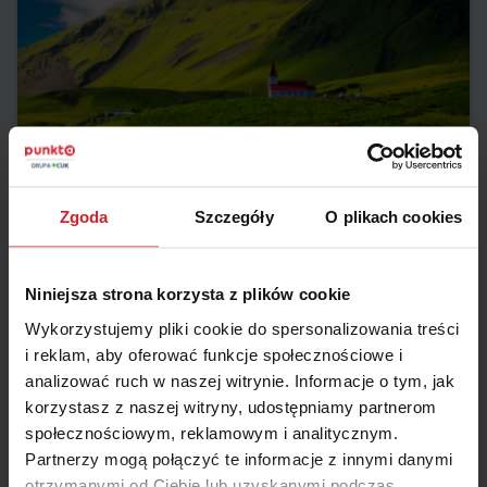
2021.11.05
Zgoda
Szczegóły
O plikach cookies
“Zielona wyspa OC”. Dlaczego wszystko drożeje, a
ubezpieczenia komunikacyjne nie?
Niniejsza strona korzysta z plików cookie
Mimo obaw dotyczących dalszych podwyżek, OC znowu poszło
w dół. Czy zdrożeje w najbliższej przyszłości?
Wykorzystujemy pliki cookie do spersonalizowania treści
Czytaj więcej
i reklam, aby oferować funkcje społecznościowe i
analizować ruch w naszej witrynie. Informacje o tym, jak
korzystasz z naszej witryny, udostępniamy partnerom
społecznościowym, reklamowym i analitycznym.
Partnerzy mogą połączyć te informacje z innymi danymi
otrzymanymi od Ciebie lub uzyskanymi podczas