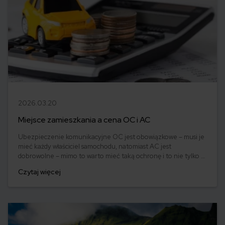
2026.03.20
Miejsce zamieszkania a cena OC i AC
Ubezpieczenie komunikacyjne OC jest obowiązkowe – musi je
mieć każdy właściciel samochodu, natomiast AC jest
dobrowolne – mimo to warto mieć taką ochronę i to nie tylko w
przypadku najdroższych samochodów. Wysokość składki
Czytaj więcej
ubezpieczeniowej zależy od wielu czynników, takich jak m.in.
marka samochodu, pojemność silnika czy rok produkcji auta.
Dodatkowo na koszt polisy wpływa miejsce zamieszkania
właściciela.