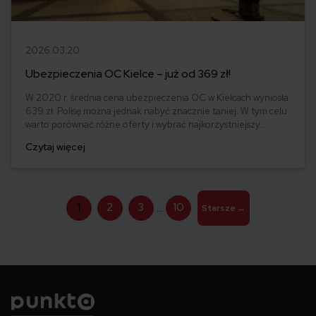
2026.03.20
Ubezpieczenia OC Kielce – już od 369 zł!
W 2020 r. średnia cena ubezpieczenia OC w Kielcach wyniosła
639 zł. Polisę można jednak nabyć znacznie taniej. W tym celu
warto porównać różne oferty i wybrać najkorzystniejszy
wariant. W zeszłym roku najmniej za OC zapłacił 25-letni
Czytaj więcej
posiadacz Seata Ibiza 1,2 z 2015 roku. Zakup kosztował go
zaledwie 369 zł.
Stronicowanie
1
2
3
10
…
Starsze
→
wpisów