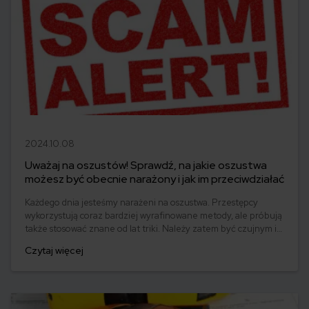
2024.10.08
Uważaj na oszustów! Sprawdź, na jakie oszustwa
możesz być obecnie narażony i jak im przeciwdziałać
Każdego dnia jesteśmy narażeni na oszustwa. Przestępcy
wykorzystują coraz bardziej wyrafinowane metody, ale próbują
także stosować znane od lat triki. Należy zatem być czujnym i
stosować zasadę ograniczonego zaufania. Na jakie oszustwa
Czytaj więcej
jesteśmy narażeni najczęściej?