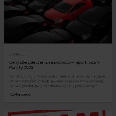
2024.07.15
Ceny ubezpieczenia samochodu – raport roczny
Punkty 2023
Rok 2023 przyniósł znaczące zmiany w cenach ubezpieczenia
OC samochodów. Sprawdź, jak zmieniające się stawki wpłynęły
na Twój portfel i jak przedstawiały się ceny polis w różnych
lokalizacjach. Dowiedz się, jak znaleźć najlepszą ofertę na
Czytaj więcej
rynku i co zrobić, aby zaoszczędzić na ubezpieczeniu swojego
auta. Zapoznaj się z podsumowaniem roku 2023 i bądź na
bieżąco z najnowszymi trendami w ubezpieczeniach
komunikacyjnych!