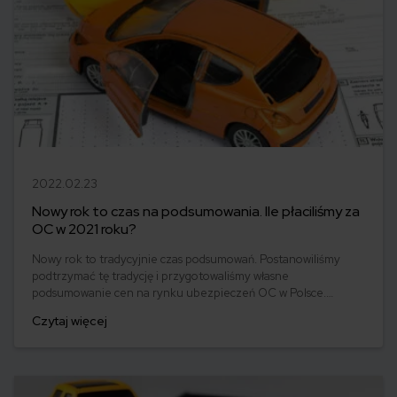
2022.02.23
Nowy rok to czas na podsumowania. Ile płaciliśmy za
OC w 2021 roku?
Nowy rok to tradycyjnie czas podsumowań. Postanowiliśmy
podtrzymać tę tradycję i przygotowaliśmy własne
podsumowanie cen na rynku ubezpieczeń OC w Polsce.
Sprawdziliśmy, jak kształtowały się koszty polisy, gdzie trzeba
Czytaj więcej
było zapłacić najwięcej, a także ile musieli wydać na OC
najmłodsi kierowcy w 2021 roku.