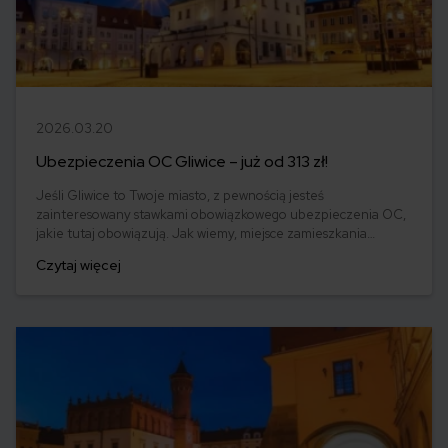
2026.03.20
Ubezpieczenia OC Gliwice – już od 313 zł!
Jeśli Gliwice to Twoje miasto, z pewnością jesteś
zainteresowany stawkami obowiązkowego ubezpieczenia OC,
jakie tutaj obowiązują. Jak wiemy, miejsce zamieszkania
kierowcy to jeden z elementów wpływających na ceny OC.
Czytaj więcej
Jednak znaleźć tanie OC lub tańsze od posiadanego nawet o
kilkaset złotych mamy szansę praktycznie zawsze. Jak
prezentuje się kwestia ubezpieczenia OC w Gliwce? Dowiedz
się!