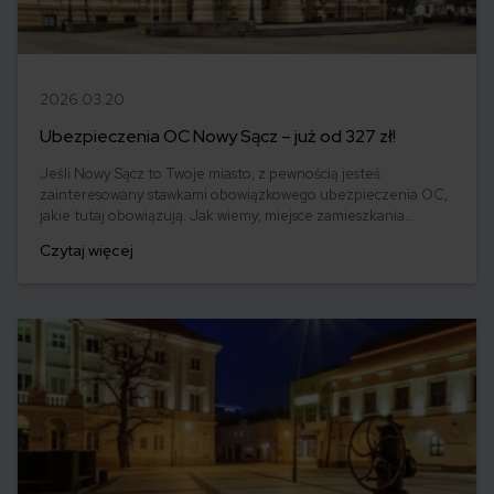
2026.03.20
Ubezpieczenia OC Nowy Sącz – już od 327 zł!
Jeśli Nowy Sącz to Twoje miasto, z pewnością jesteś
zainteresowany stawkami obowiązkowego ubezpieczenia OC,
jakie tutaj obowiązują. Jak wiemy, miejsce zamieszkania
kierowcy to jeden z elementów wpływających na ceny OC.
Czytaj więcej
Jednak znaleźć tanie OC lub tańsze od posiadanego nawet o
kilkaset złotych mamy szansę praktycznie zawsze. Jak
prezentuje się kwestia ubezpieczenia OC w Nowym Sączu?
Dowiedz się!