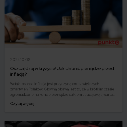
2024.10.08
Oszczędzaj w kryzysie! Jak chronić pieniądze przed
inflacją?
Wciąż rosnąca inflacja jest przyczyną coraz większych
zmartwień Polaków. Główną obawą jest to, że w krótkim czasie
zgromadzone na koncie pieniądze całkiem stracą swoją wartość
i znów trzeba będzie zaciskać pasa, aby zbudować
Czytaj więcej
wystarczającą poduszkę finansową. Jak chronić oszczędności
przed inflacją?