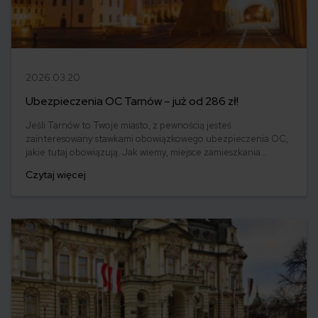
2026.03.20
Ubezpieczenia OC Tarnów – już od 286 zł!
Jeśli Tarnów to Twoje miasto, z pewnością jesteś
zainteresowany stawkami obowiązkowego ubezpieczenia OC,
jakie tutaj obowiązują. Jak wiemy, miejsce zamieszkania
kierowcy to jeden z elementów wpływających na ceny OC.
Czytaj więcej
Jednak znaleźć tanie OC lub tańsze od posiadanego nawet o
kilkaset złotych mamy szansę praktycznie zawsze. Jak
prezentuje się kwestia ubezpieczenia OC w Tarnowie?
Dowiedz się!