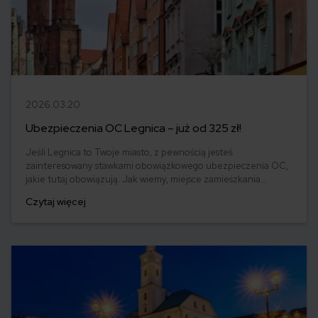
2026.03.20
Ubezpieczenia OC Legnica – już od 325 zł!
Jeśli Legnica to Twoje miasto, z pewnością jesteś
zainteresowany stawkami obowiązkowego ubezpieczenia OC,
jakie tutaj obowiązują. Jak wiemy, miejsce zamieszkania
kierowcy to jeden z elementów wpływających na ceny OC.
Czytaj więcej
Jednak znaleźć tanie OC lub tańsze od posiadanego nawet o
kilkaset złotych mamy szansę praktycznie zawsze. Jak
prezentuje się kwestia ubezpieczenia OC w Legnicy? Dowiedz
się!