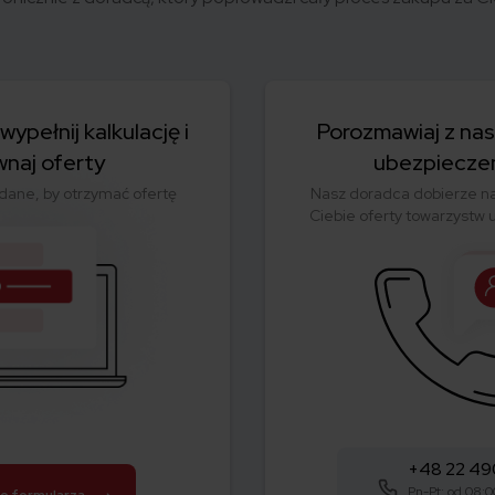
ypełnij kalkulację i
Porozmawiaj z na
naj oferty
ubezpiecze
dane, by otrzymać ofertę
Nasz doradca dobierze na
Ciebie oferty towarzystw
+48 22 4
Pn-Pt: od 08:0