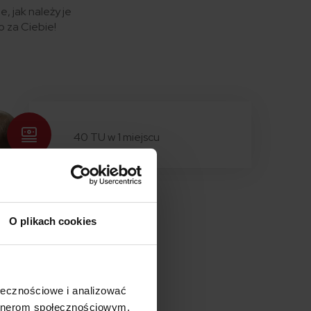
, jak należy je
o za Ciebie!
40 TU w 1 miejscu
O plikach cookies
ołecznościowe i analizować
artnerom społecznościowym,