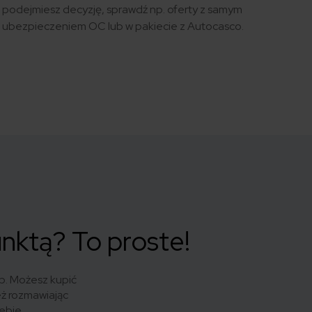
podejmiesz decyzję, sprawdź np. oferty z samym
ubezpieczeniem OC lub w pakiecie z Autocasco.
unktą? To proste!
b. Możesz kupić
eż rozmawiając
ebie.