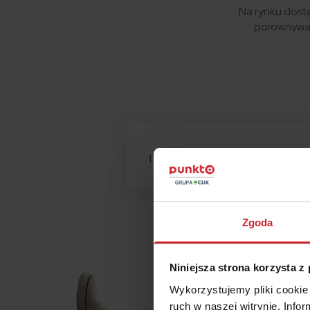
Na rynku dostę
porównywać
1 mln – sprzedanych polis
Zgoda
Niniejsza strona korzysta z
Wykorzystujemy pliki cookie 
ruch w naszej witrynie. Inf