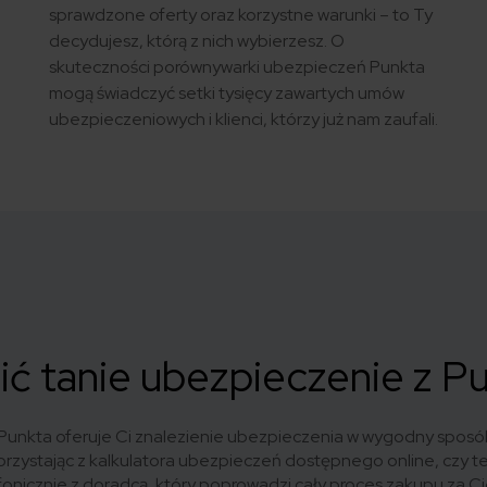
sprawdzone oferty oraz korzystne warunki – to Ty
decydujesz, którą z nich wybierzesz. O
skuteczności porównywarki ubezpieczeń Punkta
mogą świadczyć setki tysięcy zawartych umów
ubezpieczeniowych i klienci, którzy już nam zaufali.
pić tanie ubezpieczenie z P
unkta oferuje Ci znalezienie ubezpieczenia w wygodny sposó
orzystając z kalkulatora ubezpieczeń dostępnego online, czy t
fonicznie z doradcą, który poprowadzi cały proces zakupu za Ci