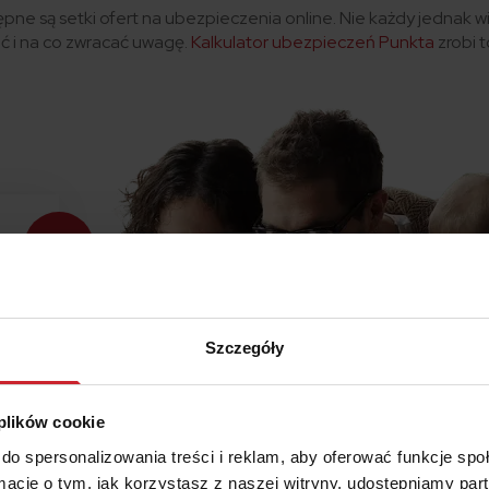
pne są setki ofert na ubezpieczenia online. Nie każdy jednak wie
 i na co zwracać uwagę.
Kalkulator ubezpieczeń Punkta
zrobi t
Szczegóły
 plików cookie
do spersonalizowania treści i reklam, aby oferować funkcje sp
ormacje o tym, jak korzystasz z naszej witryny, udostępniamy p