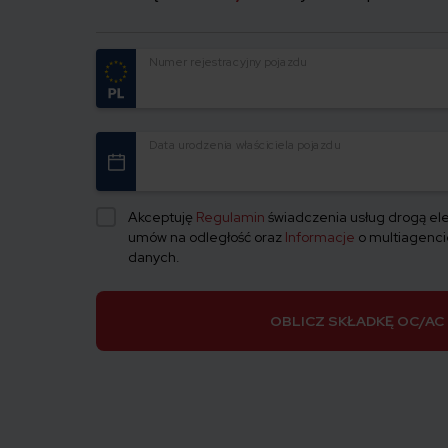
Numer rejestracyjny pojazdu
Data urodzenia właściciela pojazdu
Akceptuję
Regulamin
świadczenia usług drogą ele
umów na odległość oraz
Informacje
o multiagencie
danych.
OBLICZ SKŁADKĘ OC/AC