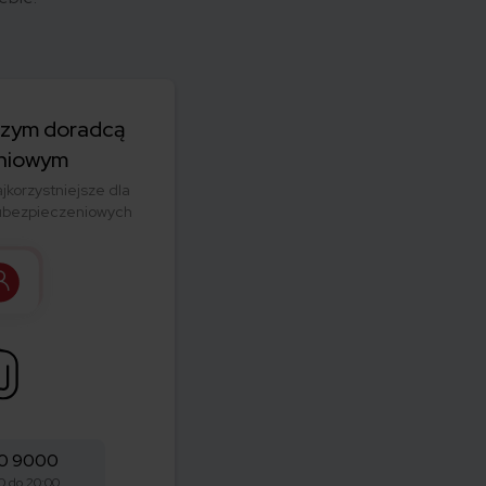
szym doradcą
niowym
jkorzystniejsze dla
 ubezpieczeniowych
90 9000
0 do 20:00,