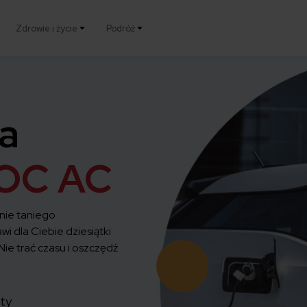
Zdrowie i życie
Podróż
a
OC AC
nie taniego
wi dla Ciebie dziesiątki
ie trać czasu i oszczędź
uty