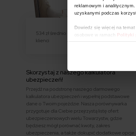
reklamowym i analitycznym. 
uzyskanymi podczas korzysta
Dowiedz się więcej na temat
534 zł średnio zaoszczędzili
osobowe w ramach
Polityki
klienci
Skorzystaj z naszego kalkulatora
ubezpieczeń!
Przejdź na podstronę naszego darmowego
kalkulatora ubezpieczeń i wypełnij podstawowe
dane o Twoim pojeździe. Nasza porównywarka
przygotuje dla Ciebie przejrzystą listę ofert
ubezpieczeniowych wielu Towarzystw, gdzie
będziesz mógł porównać kwoty, zakres
ubezpieczenia, a także dokupić dodatkowe opcje