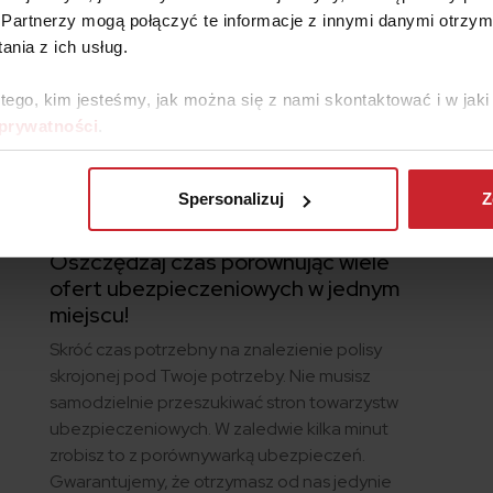
Partnerzy mogą połączyć te informacje z innymi danymi otrzym
nia z ich usług.
 tego, kim jesteśmy, jak można się z nami skontaktować i w ja
 prywatności
.
Spersonalizuj
Z
Oszczędzaj czas porównując wiele
ofert ubezpieczeniowych w jednym
miejscu!
Skróć czas potrzebny na znalezienie polisy
skrojonej pod Twoje potrzeby. Nie musisz
samodzielnie przeszukiwać stron towarzystw
ubezpieczeniowych. W zaledwie kilka minut
zrobisz to z porównywarką ubezpieczeń.
Gwarantujemy, że otrzymasz od nas jedynie