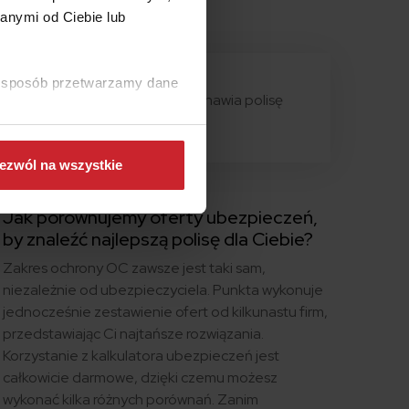
anymi od Ciebie lub
ki sposób przetwarzamy dane
90% klientów wznawia polisę
ponownie
ezwól na wszystkie
Jak porównujemy oferty ubezpieczeń,
by znaleźć najlepszą polisę dla Ciebie?
Zakres ochrony OC zawsze jest taki sam,
niezależnie od ubezpieczyciela. Punkta wykonuje
jednocześnie zestawienie ofert od kilkunastu firm,
przedstawiając Ci najtańsze rozwiązania.
Korzystanie z kalkulatora ubezpieczeń jest
całkowicie darmowe, dzięki czemu możesz
wykonać kilka różnych porównań. Zanim