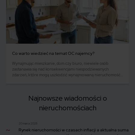
Co warto wiedzieć na temat OC najemcy?
Wynajmując mieszkanie, dom czy biuro, niewiele osób
zastanawia się nad konsekwencjami niespodziewanych
zdarzeń, które mogą uszkodzić wynajmowaną nieruchomość
lub mienie sąsiadów. Zalanie mieszkania, stłuczenie okna czy
uszkodzenie mebli – to tylko niektóre sytuacje, które
generują spore koszty dla najemcy. W takich przypadkach OC
Najnowsze wiadomości o
najemcy może okazać się istotnym zabezpieczeniem. Jak
działa ubezpieczenie i czy warto?
nieruchomościach
20 marca 2026
Rynek nieruchomości w czasach inflacji a aktualna suma