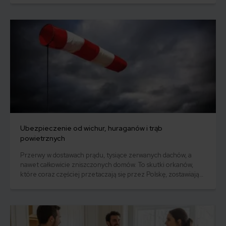
TU Europa, które zabezpieczy nasze mienie, a ponadto w
ramach pakietu Home Assistance zagwarantuje pomoc
specjalistów.
Ubezpieczenie od wichur, huraganów i trąb
powietrznych
Przerwy w dostawach prądu, tysiące zerwanych dachów, a
nawet całkowicie zniszczonych domów. To skutki orkanów,
które coraz częściej przetaczają się przez Polskę, zostawiając
za sobą potężne straty. Naprawa szkód będzie mniej dotkliwa,
jeśli otrzymasz odszkodowanie z ubezpieczenia
nieruchomości na wypadek wichur. Ile kosztuje i jak działa
ubezpieczenie na wypadek silnego wiatru, huraganu i trąby
powietrznej?