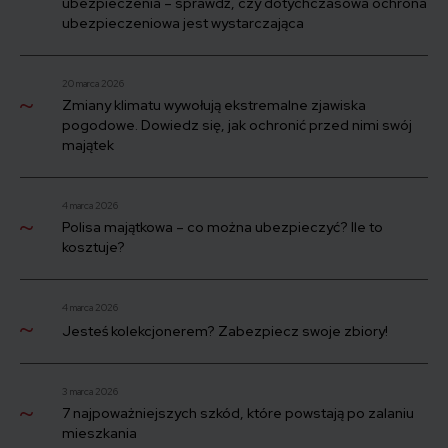
ubezpieczenia – sprawdź, czy dotychczasowa ochrona
ubezpieczeniowa jest wystarczająca
20 marca 2026
Zmiany klimatu wywołują ekstremalne zjawiska
pogodowe. Dowiedz się, jak ochronić przed nimi swój
majątek
4 marca 2026
Polisa majątkowa – co można ubezpieczyć? Ile to
kosztuje?
4 marca 2026
Jesteś kolekcjonerem? Zabezpiecz swoje zbiory!
3 marca 2026
7 najpoważniejszych szkód, które powstają po zalaniu
mieszkania