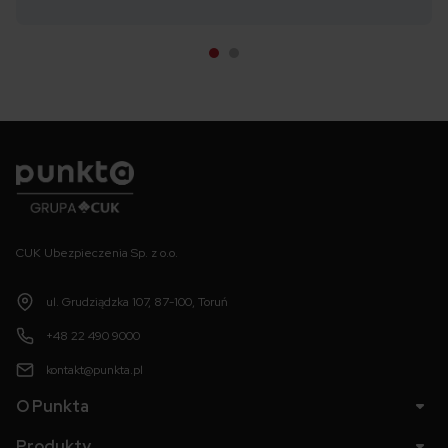
Punkta
CUK Ubezpieczenia Sp. z o.o.
ul. Grudziądzka 107, 87-100, Toruń
+48 22 490 9000
kontakt@punkta.pl
O Punkta
Produkty