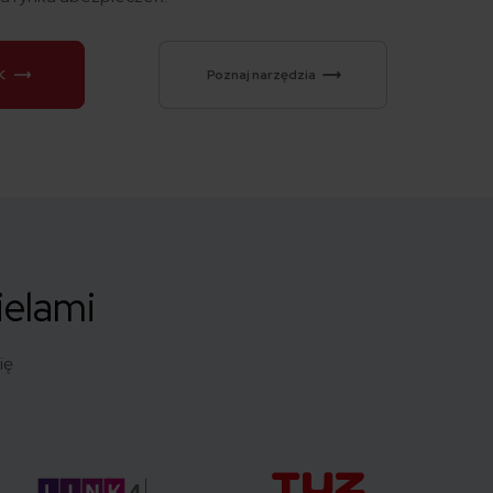
K
Poznaj narzędzia
ielami
ię