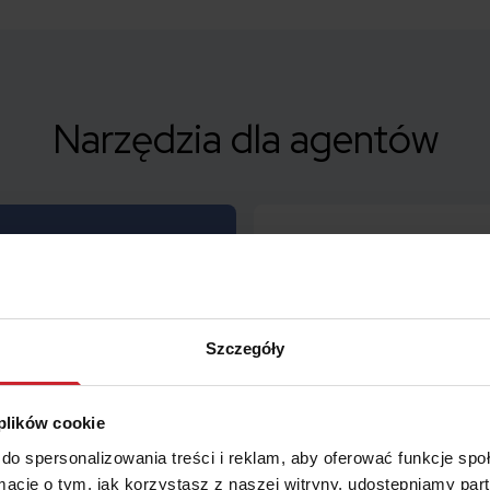
Narzędzia dla agentów
Szczegóły
Zalety narzędzia Skaner:
 plików cookie
Skaner to łatwe porównanie cen o
esz i
do spersonalizowania treści i reklam, aby oferować funkcje sp
Dzięki Skanerowi sporządzisz APK,
ormacje o tym, jak korzystasz z naszej witryny, udostępniamy p