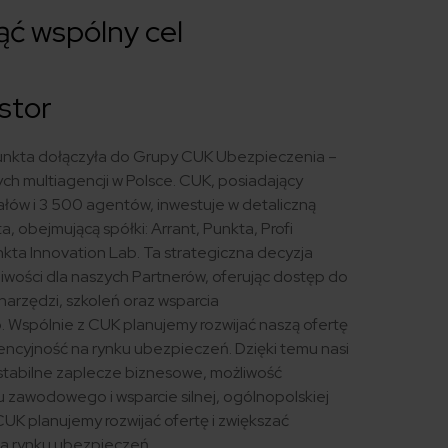
ąć wspólny cel
stor
unkta dołączyła do Grupy CUK Ubezpieczenia –
ych multiagencji w Polsce. CUK, posiadający
ów i 3 500 agentów, inwestuje w detaliczną
, obejmującą spółki: Arrant, Punkta, Profi
kta Innovation Lab. Ta strategiczna decyzja
iwości dla naszych Partnerów, oferując dostęp do
rzędzi, szkoleń oraz wsparcia
 Wspólnie z CUK planujemy rozwijać naszą ofertę
encyjność na rynku ubezpieczeń. Dzięki temu nasi
 stabilne zaplecze biznesowe, możliwość
 zawodowego i wsparcie silnej, ogólnopolskiej
CUK planujemy rozwijać ofertę i zwiększać
a rynku ubezpieczeń.