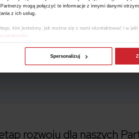
Partnerzy mogą połączyć te informacje z innymi danymi otrzym
Za pomocą Skanera wyliczysz skład
nia z ich usług.
zapiszesz skalkulowane oferty
 tego, kim jesteśmy, jak można się z nami skontaktować i w ja
 prywatności
.
Spersonalizuj
Z
tap rozwoju dla naszych Pa