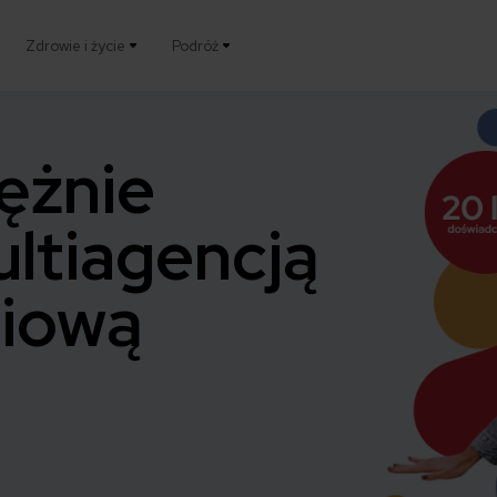
Zdrowie i życie
Podróż
ężnie
ultiagencją
niową