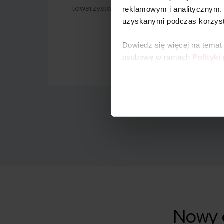
towarzystw ubezpieczeniowych.
reklamowym i analitycznym. 
uzyskanymi podczas korzysta
Dowiedz się więcej na temat
osobowe w ramach
Polityki
Nowy e