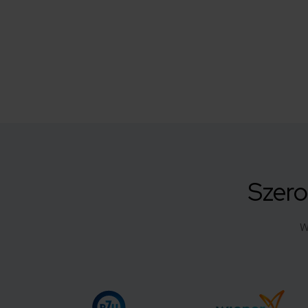
Szero
W