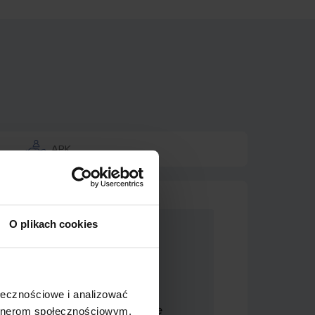
APK
O plikach cookies
fert komunikacyjnych
ołecznościowe i analizować
 wygenerujesz i wystawisz polisę
artnerom społecznościowym,