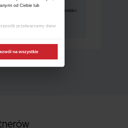
anymi od Ciebie lub
kę, w łatwy sposób obsłużysz zniżki i
ki sposób przetwarzamy dane
ezwól na wszystkie
rtnerów