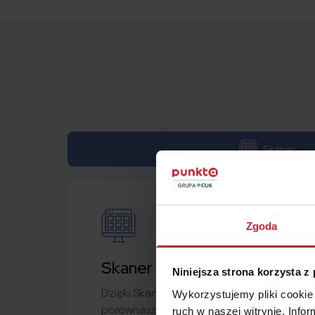
Skaner
Zgoda
Skaner
Niniejsza strona korzysta z
Dzięki Skanerowi w jednym miejscu skalkuluj
Wykorzystujemy pliki cookie 
porównasz atrakcyjność cenową ofert 18
ruch w naszej witrynie. Inf