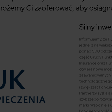
ożemy Ci zaoferować, aby osiągn
Silny inwe
Informujemy, że P
jednej z największ
ponad 500 oddział
część Grupy Punkta
Insurance oraz Pun
otwiera nowe możl
zaawansowanych na
technologicznego.
i zwiększać konkur
Partnerzy zyskają
szybszego rozwoju
marki. Wspólnie z 
konkurencyjność n