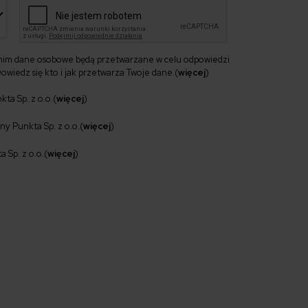
nim dane osobowe będą przetwarzane w celu odpowiedzi
owiedz się kto i jak przetwarza Twoje dane.
(
więcej
)
ta Sp. z o.o.
(
więcej
)
y Punkta Sp. z o.o.
(
więcej
)
 Sp. z o.o.
(
więcej
)