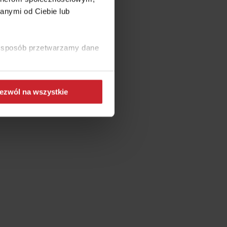
anymi od Ciebie lub
e?
ki sposób przetwarzamy dane
 internet?
ezwól na wszystkie