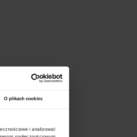
ną?
?
rzez internet?
 OC?
O plikach cookies
nkta?
ołecznościowe i analizować
artnerom społecznościowym,