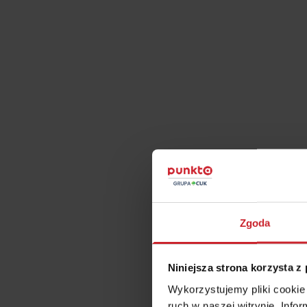
Czy
C
Czy porównywa
Jak 
Zgoda
Niniejsza strona korzysta z
Ubezp
Wykorzystujemy pliki cookie 
ruch w naszej witrynie. Inf