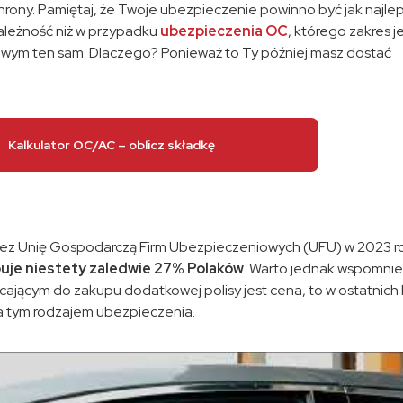
hrony. Pamiętaj, że Twoje ubezpieczenie powinno być jak najlep
zależność niż w przypadku
ubezpieczenia OC
, którego zakres j
owym ten sam
. Dlaczego? Ponieważ to Ty później masz dostać
Kalkulator OC/AC – oblicz składkę
ez Unię Gospodarczą Firm Ubezpieczeniowych (UFU) w 2023 r
uje niestety zaledwie 27% Polaków
. Warto jednak wspomnie
ającym do zakupu dodatkowej polisy jest cena, to w ostatnich 
ia tym rodzajem ubezpieczenia.