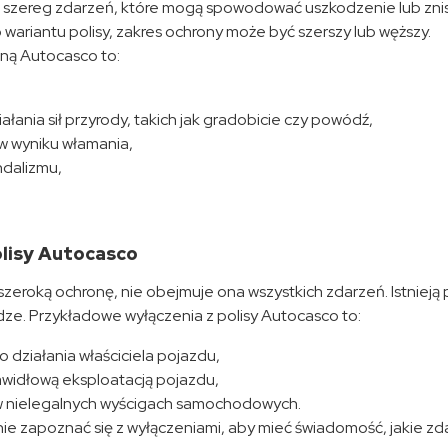
szereg zdarzeń, które mogą spowodować uszkodzenie lub zni
wariantu polisy, zakres ochrony może być szerszy lub węższy.
ną Autocasco to:
łania sił przyrody, takich jak gradobicie czy powódź,
w wyniku włamania,
ndalizmu,
olisy Autocasco
zeroką ochronę, nie obejmuje ona wszystkich zdarzeń. Istniej
dze. Przykładowe wyłączenia z polisy Autocasco to:
 działania właściciela pojazdu,
idłową eksploatacją pojazdu,
 w nielegalnych wyścigach samochodowych.
e zapoznać się z wyłączeniami, aby mieć świadomość, jakie zd