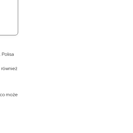
 Polisa
 również
sco może