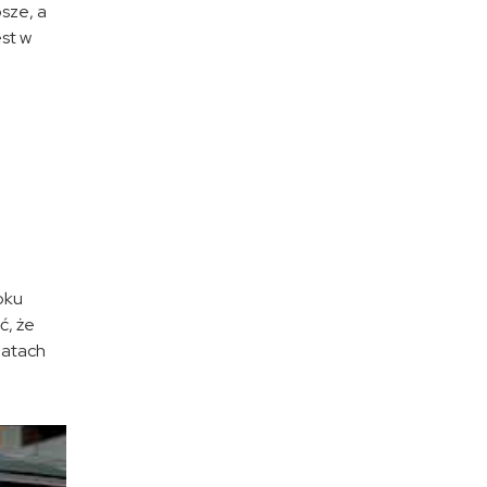
sze, a
est w
oku
ć, że
latach