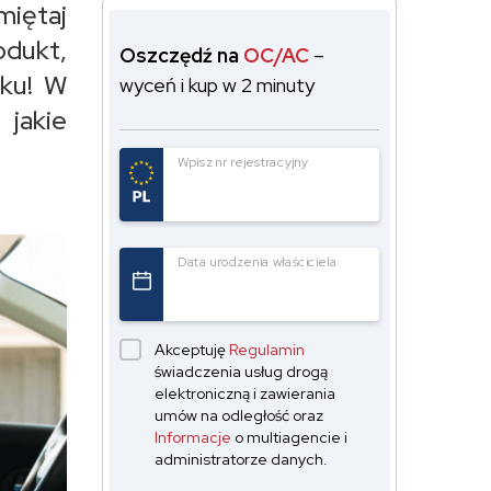
miętaj
odukt,
Oszczędź na
OC/AC
–
rku! W
wyceń i kup w 2 minuty
jakie
Wpisz nr rejestracyjny
Data urodzenia właściciela
Akceptuję
Regulamin
świadczenia usług drogą
elektroniczną i zawierania
umów na odległość oraz
Informacje
o multiagencie i
administratorze danych.