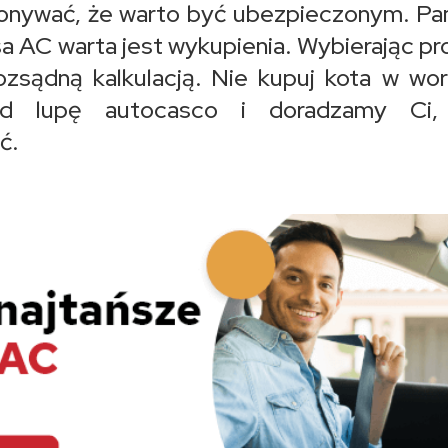
konywać, że warto być ubezpieczonym. Pa
isa AC warta jest wykupienia. Wybierając pr
ozsądną kalkulacją. Nie kupuj kota w wo
od lupę autocasco i doradzamy Ci, 
ć.