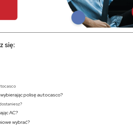
 się:
utocasco
 wybierając polisę autocasco?
dostaniesz?
ając AC?
niowe wybrać?