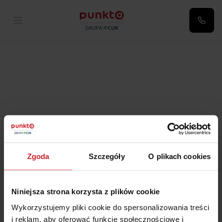
Punkta
Twoje ustawienia zostały
zapisane!
Zgoda
Szczegóły
O plikach cookies
W ciągu maksymalnie 24h zostaną
Niniejsza strona korzysta z plików cookie
Wykorzystujemy pliki cookie do spersonalizowania treści
przetworzone przez nasz system.
i reklam, aby oferować funkcje społecznościowe i