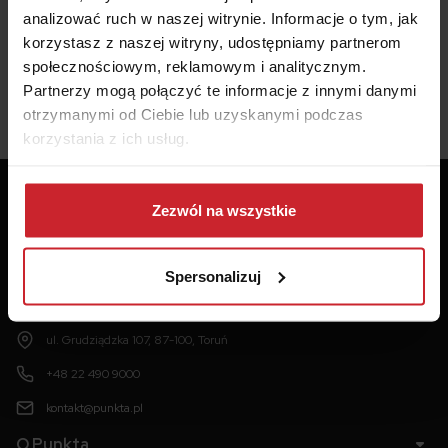
analizować ruch w naszej witrynie. Informacje o tym, jak
korzystasz z naszej witryny, udostępniamy partnerom
społecznościowym, reklamowym i analitycznym.
Partnerzy mogą połączyć te informacje z innymi danymi
otrzymanymi od Ciebie lub uzyskanymi podczas
korzystania z ich usług.
Dowiedz się więcej na temat tego, kim jesteśmy, jak
można się z nami skontaktować i w jaki sposób
Zezwól na wszystkie
przetwarzamy dane osobowe w ramach
Polityki
prywatności
.
Punkta
Spersonalizuj
CUK Ubezpieczenia Sp. z o.o.
ul. Grudziądzka 107, 87-100, Toruń
+48 22 490 9000
kontakt@punkta.pl
O Punkta