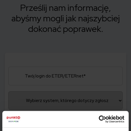
Prześlij nam informację,
abyśmy mogli jak najszybciej
dokonać poprawek.