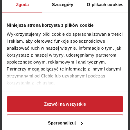
Zgoda
Szczegóły
O plikach cookies
Niniejsza strona korzysta z plików cookie
Wykorzystujemy pliki cookie do spersonalizowania treści
i reklam, aby oferować funkcje społecznościowe i
analizować ruch w naszej witrynie. Informacje o tym, jak
korzystasz z naszej witryny, udostępniamy partnerom
społecznościowym, reklamowym i analitycznym.
Partnerzy mogą połączyć te informacje z innymi danymi
otrzymanymi od Ciebie lub uzyskanymi podczas
korzystania z ich usług.
Dowiedz się więcej na temat tego, kim jesteśmy, jak
można się z nami skontaktować i w jaki sposób
Zezwól na wszystkie
Opisz szczegółowo sytuację. Jeżeli w systemie pojawia
przetwarzamy dane osobowe w ramach
Polityki
się jakiś komunikat, podaj jego dokładną treść.
prywatności
.
Spersonalizuj