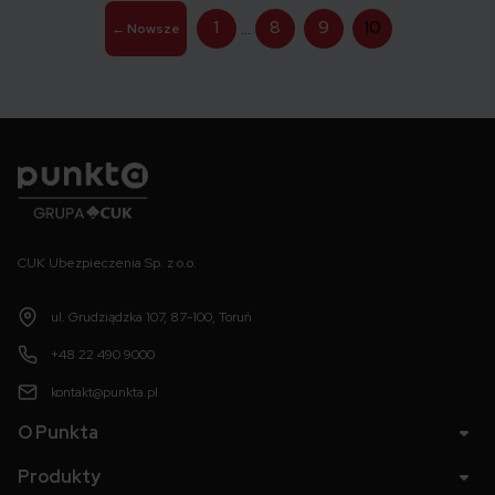
Stronicowanie
1
8
9
10
…
←
Nowsze
wpisów
Punkta
CUK Ubezpieczenia Sp. z o.o.
ul. Grudziądzka 107, 87-100, Toruń
+48 22 490 9000
kontakt@punkta.pl
O Punkta
Produkty