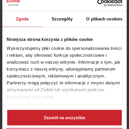
odszkodowawczych.
Zgoda
Szczegóły
O plikach cookies
Niniejsza strona korzysta z plików cookie
Wykorzystujemy pliki cookie do spersonalizowania treści
i reklam, aby oferować funkcje społecznościowe i
analizować ruch w naszej witrynie. Informacje o tym, jak
2014.09.02
korzystasz z naszej witryny, udostępniamy partnerom
Choroby tropikalne – niezbędnik turysty. Jak
społecznościowym, reklamowym i analitycznym.
zadbać o zdrowie w podróży? [INFOGRAFIKA]
Partnerzy mogą połączyć te informacje z innymi danymi
otrzymanymi od Ciebie lub uzyskanymi podczas
Kraje gorącej strefy klimatycznej położone w Azji, Afryce czy
korzystania z ich usług.
Ameryce Południowej coraz częściej stają się miejscem urlopu i
wypoczynku turystów. Lot na drugi koniec świata to wydatek,
na który dziś może pozwolić sobie wiele osób. Chcąc zobaczyć
Dowiedz się więcej na temat tego, kim jesteśmy, jak
Czytaj więcej
jak najwięcej i jak najszybciej, często nie zastanawiamy się nad
można się z nami skontaktować i w jaki sposób
Zezwól na wszystkie
niebezpieczeństwem, jakie niesie z sobą podróżowanie do
przetwarzamy dane osobowe w ramach
Polityki
strefy klimatu tropikalnego i subtropikalnego.