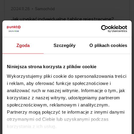
2024.11.28 •
Samochód
Jak uzyskać indywidualne tablice rejestracyjne?
Indywidualne tablice rejestracyjne to coraz popularniejszy
sposób wyróżnienie swojego auta. Właściciele samochodów i
motocykli decydują się na tę formę personalizacji, aby zaistnieć
Zgoda
Szczegóły
O plikach cookies
na drodze, a także podkreślić swoją osobowość lub markę. W
Czytaj więcej
tym artykule omówimy istotne aspekty związane z uzyskaniem
indywidualnych tablic rejestracyjnych, ich koszt oraz przepisy, z
którymi trzeba się liczyć.
Niniejsza strona korzysta z plików cookie
Wykorzystujemy pliki cookie do spersonalizowania treści
i reklam, aby oferować funkcje społecznościowe i
analizować ruch w naszej witrynie. Informacje o tym, jak
korzystasz z naszej witryny, udostępniamy partnerom
społecznościowym, reklamowym i analitycznym.
Partnerzy mogą połączyć te informacje z innymi danymi
otrzymanymi od Ciebie lub uzyskanymi podczas
korzystania z ich usług.