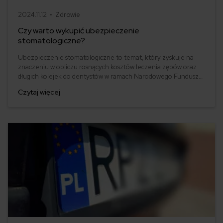
2024.11.12 •
Zdrowie
Czy warto wykupić ubezpieczenie
stomatologiczne?
Ubezpieczenie stomatologiczne to temat, który zyskuje na
znaczeniu w obliczu rosnących kosztów leczenia zębów oraz
długich kolejek do dentystów w ramach Narodowego Funduszu
Zdrowia (NFZ). Coraz więcej osób zastanawia się nad
Czytaj więcej
wykupieniem prywatnej polisy stomatologicznej. W artykule
tym omówimy, na czym polega ubezpieczenie
stomatologiczne, jakie korzyści niesie, a także jakie są
potencjalne ograniczenia.