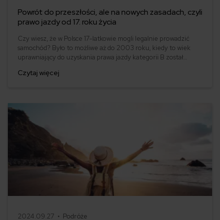
Powrót do przeszłości, ale na nowych zasadach, czyli
prawo jazdy od 17. roku życia
Czy wiesz, że w Polsce 17-latkowie mogli legalnie prowadzić
samochód? Było to możliwe aż do 2003 roku, kiedy to wiek
uprawniający do uzyskania prawa jazdy kategorii B został
podniesiony do 18 lat. Teraz jednak, po niemal dwóch
Czytaj więcej
dekadach, Ministerstwo Infrastruktury rozważa ponowne
obniżenie tej granicy.
2024.09.27 •
Podróże