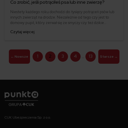
Co zrobić, jeśli potrąciłeś psa lub inne zwierzę?
Niestety każdego roku dochodzi do tysięcy potrąceń psów lub
innych zwierząt na drodze. Niezależnie od tego czy jest to
domowy pupil, który zerwał się ze smyczy czy też dzikie
zwierzę, takie zdarzenie może mieć poważne konsekwencje.
Czytaj więcej
Nie tylko dla samego zwierzęcia, ale także dla kierowcy i jego
pojazdu. W obliczu nagłej i stresującej sytuacji oraz z braku
wiedzy jak postępować w takich przypadkach łatwo popełnić
błąd.
Stronicowanie
1
2
3
4
13
…
←
Nowsze
Starsze
→
wpisów
Punkta
CUK Ubezpieczenia Sp. z o.o.