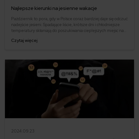
Najlepsze kierunki na jesienne wakacje
Październik to pora, gdy w Polsce coraz bardziej daje się odczuć
nadejście jesieni. Spadające liście, krótsze dni i chłodniejsze
temperatury skłaniają do poszukiwania cieplejszych miejsc na
odpoczynek. Jeśli planujesz jesienne wakacje, koniecznie
Czytaj więcej
sprawdź, gdzie warto się wybrać.
2024.09.23