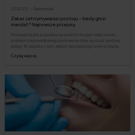
2024.11.12 •
Samochód
Zakaz zatrzymywania i postoju – kiedy grozi
mandat? Najnowsze przepisy
Ponieważ liczba pojazdów na polskich drogach stale rośnie,
problem nieprawidłowego parkowania staje się coraz bardziej
palący. W związku z tym, władze wprowadzają nowe przepisy
oraz zmieniają istniejące regulacje dotyczące zatrzymywania i
Czytaj więcej
postoju. W artykule tym omówimy, co oznacza zakaz
zatrzymywania i postoju, jakie są najnowsze przepisy oraz jakie
kary grożą kierowcom łamiącym te zasady.