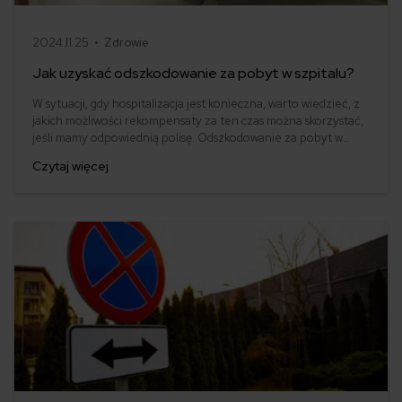
2024.11.25 •
Zdrowie
Jak uzyskać odszkodowanie za pobyt w szpitalu?
W sytuacji, gdy hospitalizacja jest konieczna, warto wiedzieć, z
jakich możliwości rekompensaty za ten czas można skorzystać,
jeśli mamy odpowiednią polisę. Odszkodowanie za pobyt w
szpitalu pomoże zmniejszyć straty finansowe związane z
Czytaj więcej
utratą dochodów i kosztami leczenia. W tym artykule omówimy,
jak uzyskać takie odszkodowanie, jakie są wymagania oraz na
co zwrócić uwagę przy wyborze odpowiedniej polisy.