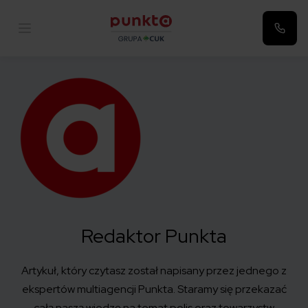
Punkta
Redaktor Punkta
Artykuł, który czytasz został
napisany
przez jednego z
ekspertów
multiagencji
Punkta
. Staramy się przekazać
całą naszą wiedzę na temat polis
oraz towarzystw