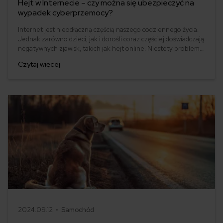
Hejt w Internecie – czy można się ubezpieczyć na
wypadek cyberprzemocy?
Internet jest nieodłączną częścią naszego codziennego życia.
Jednak zarówno dzieci, jak i dorośli coraz częściej doświadczają
negatywnych zjawisk, takich jak hejt online. Niestety problem
ten narasta, a jego konsekwencje mogą być poważne – od
Czytaj więcej
uszczerbku na zdrowiu psychicznym po straty finansowe. Firmy
ubezpieczeniowe dostrzegają tę potrzebę i odpowiadają na
nią, wprowadzając ubezpieczenie od hejtu.
2024.09.12 •
Samochód