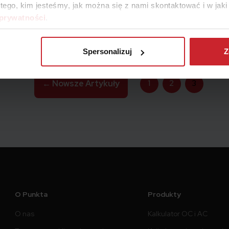
 tego, kim jesteśmy, jak można się z nami skontaktować i w ja
samochodu.
Czytaj więcej
 prywatności
.
Spersonalizuj
Z
1
2
3
←
Nowsze
Artykuły
O Punkta
Produkty
O nas
Kalkulator OC i AC