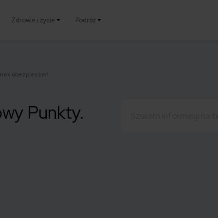
Zdrowie i życie
Podróż
ynek ubezpieczeń
Szukaj:
owy Punkty.