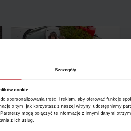
Szczegóły
2015.12.09
 plików cookie
Stłuczka zamiast kolacji wigilijnej? W Święta
do spersonalizowania treści i reklam, aby oferować funkcje sp
więcej wypadków na drogach
ormacje o tym, jak korzystasz z naszej witryny, udostępniamy p
Święta Bożego Narodzenia tuż tuż. Za dnia na dzień
Partnerzy mogą połączyć te informacje z innymi danymi otrzym
będziemy coraz bardziej zabiegani, a wtedy nietrudno
nia z ich usług.
o wypadek czy kolizję. Warto więc pomyśleć o tym, czy
mamy ważne OC, a także dodatkowym ubezpieczeniu