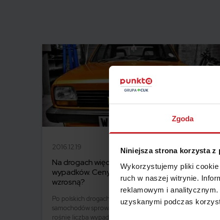
Zgoda
2016.12.19
Niniejsza strona korzysta z
Na drogach więcej starych aut i więcej
Wykorzystujemy pliki cookie 
wypadków. Ceny OC przez to jeszcze
ruch w naszej witrynie. Inf
wzrosną?
reklamowym i analitycznym. 
Po polskich drogach jeździ coraz więcej używanych
uzyskanymi podczas korzysta
samochodów sprowadzanych z importu. Jednocześnie
rośnie liczba wypadków. Czy to wpłynie na wzrost cen