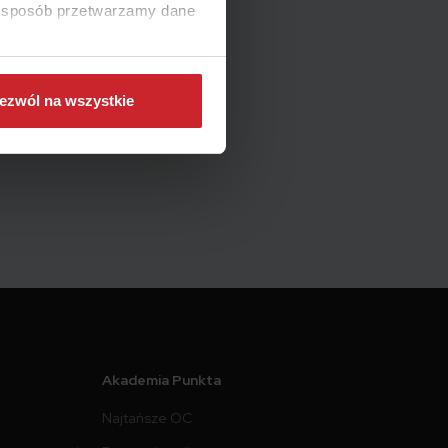
ki sposób przetwarzamy dane
ezwól na wszystkie
Akademia Punkta
Najtańsze OC