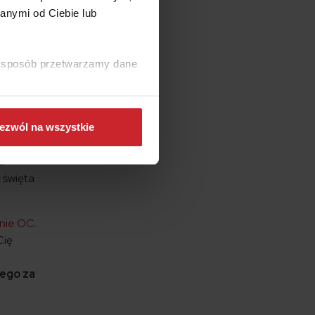
ynika ze
anymi od Ciebie lub
niku
 mogą
ludniają
ki sposób przetwarzamy dane
a
ył w
ezwól na wszystkie
a
 święta
nie OC
.
Cię
ego za