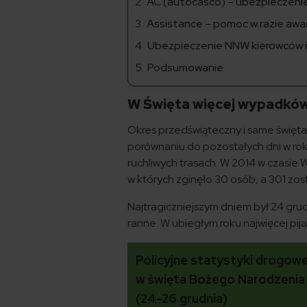
AC (autocasco) – ubezpieczenie 
Assistance – pomoc w razie awar
Ubezpieczenie NNW kierowców 
Podsumowanie
W Święta więcej wypadków i
Okres przedświąteczny i same święta 
porównaniu do pozostałych dni w rok
ruchliwych trasach. W 2014 w czasie 
w których zginęło 30 osób, a 301 zos
Najtragiczniejszym dniem był 24 grudn
ranne. W ubiegłym roku najwięcej pi
Policyjne statystyki drogow
w święta Bożego Narodzenia
(24-26 grudnia)