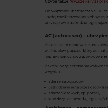
Czytaj także:
Wyższe kary za brak
Obowiązkowe ubezpieczenie OC chro
każdej chwili możesz potrzebować p
przy naprawie uszkodzonego pojazdu
AC (autocasco) – ubezpiec
Autocasco to dobrowolne ubezpiecz
właścicielowi pojazdu, który doznał
naprawy samochodu spowodowane ko
Zakres ubezpieczenia ma wpływ na w
w wyniku:
zderzenia pojazdów,
uszkodzenia auta przez osoby trze
zdarzeń losowych, np. pożaru,
kradzieży samochodu, jego części 