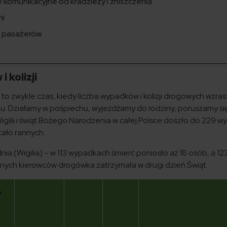
komunikacyjne od kradzieży i zniszczenia
ii
i pasażerów
 kolizji
to zwykle czas, kiedy liczba wypadków i kolizji drogowych wzras
u. Działamy w pośpiechu, wyjeżdżamy do rodziny, poruszamy si
Wigilii i świąt Bożego Narodzenia w całej Polsce doszło do 229 
tało rannych.
ia (Wigilia) – w 113 wypadkach śmierć poniosło aż 18 osób, a 12
janych kierowców drogówka zatrzymała w drugi dzień Świąt.
e