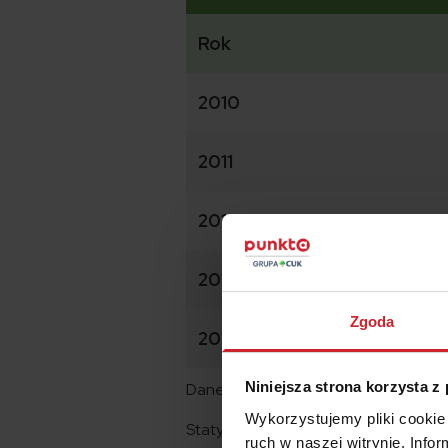
Rok
2010
2011
2012
2013
Zgoda
2014
Niniejsza strona korzysta z
Dane: Policja
Wykorzystujemy pliki cookie 
Statystyki pozostają nieubłagane ni
ruch w naszej witrynie. Inf