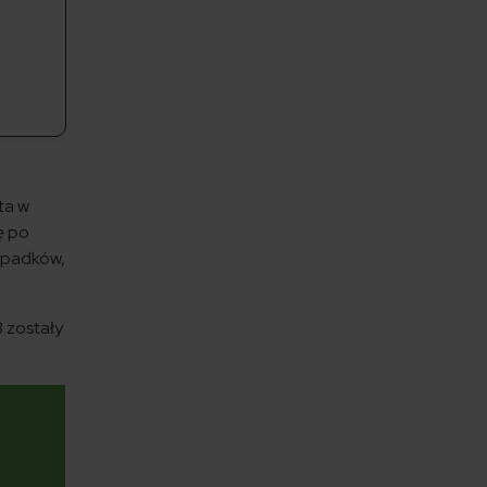
ta w
ę po
wypadków,
3 zostały