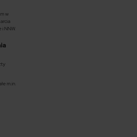
am w
arcia
 i NNW.
ia
zty
łe m.in.