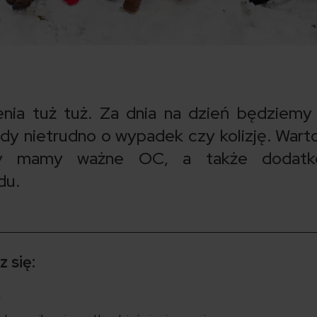
ia tuż tuż. Za dnia na dzień będziemy
edy nietrudno o wypadek czy kolizję. Wart
zy mamy ważne OC, a także dodat
du.
 się:
i