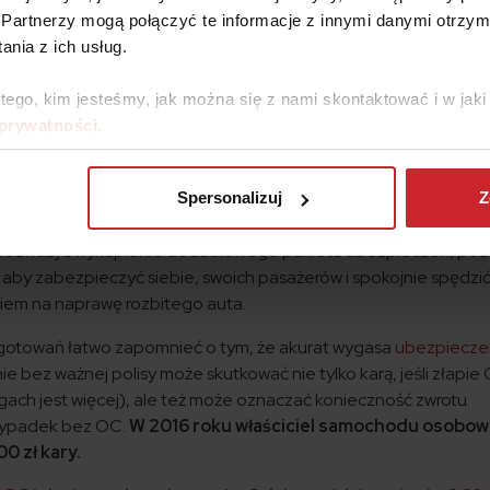
ion osób i taka sytuacja trwa nieprzerwanie od 2007 roku – w
Partnerzy mogą połączyć te informacje z innymi danymi otrzym
ezpieczeństwa na drogach 2015”, opublikowanego w paździer
nia z ich usług.
cji, w 2030 r. obrażenia w wyniku wypadków komunikacyjnych
zyn zgonów na świecie. W Polsce
corocznie śmiertelne wypadki wy
 tego, kim jesteśmy, jak można się z nami skontaktować i w ja
u zginęły na polskich drogach 3 202 osoby
.
 prywatności
.
e wrześniu 2015 przez instytut badawczy ARC Rynek i Opinia n
e co drugi kierowca w Polsce przynajmniej raz w życiu uczestnicz
Spersonalizuj
Z
ie rozważyć wykupienie dodatkowego pakietu ubezpieczeń, poz
y zabezpieczyć siebie, swoich pasażerów i spokojnie spędzić
iem na naprawę rozbitego auta.
gotowań łatwo zapomnieć o tym, że akurat wygasa
ubezpiecze
 bez ważnej polisy może skutkować nie tylko karą, jeśli złapie 
rogach jest więcej), ale też może oznaczać konieczność zwrotu
wypadek bez OC.
W 2016 roku właściciel samochodu osobow
0 zł kary.