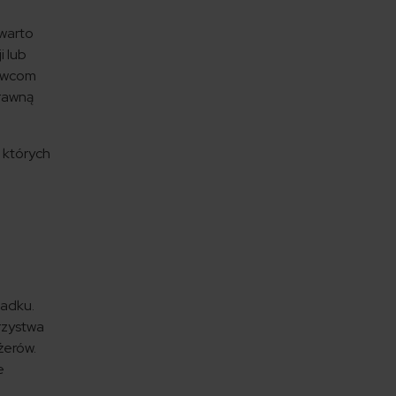
 warto
 lub
rowcom
prawną
 których
padku.
rzystwa
żerów.
e