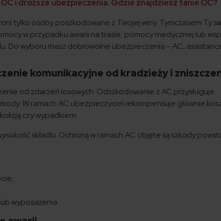
 OC i droższe ubezpieczenia. Gdzie znajdziesz tanie OC?
ni tylko osoby poszkodowane z Twojej winy. Tymczasem Ty s
omocy w przypadku awarii na trasie, pomocy medycznej lub wsp
. Do wyboru masz dobrowolne ubezpieczenia – AC, assistance
zenie komunikacyjne od kradzieży i zniszczen
enie od zdarzeń losowych. Odszkodowanie z AC przysługuje
 szkody. W ramach AC ubezpieczyciel rekompensuje głównie kos
lizją czy wypadkiem.
ysokość składki. Ochroną w ramach AC objęte są szkody powsta
cie,
lub wyposażenia.