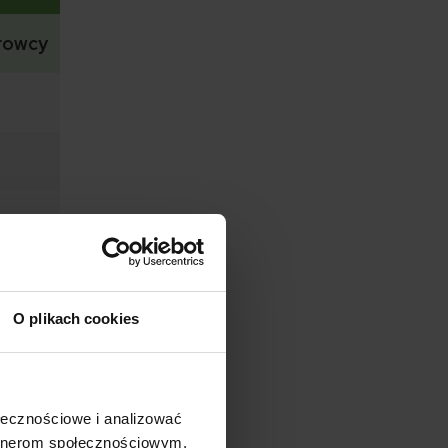
erowcy
O plikach cookies
ołecznościowe i analizować
świece w
artnerom społecznościowym,