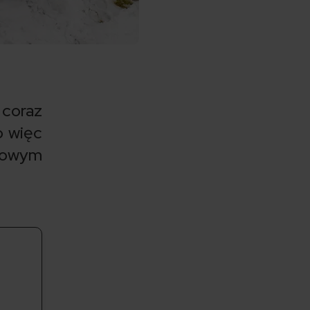
 coraz
o więc
kowym