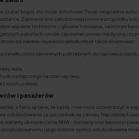
e awarii
rasie szukać kogoś, kto może doholować Twoje niesprawne auto,
sistance. Zapewnia ono całodobową pomoc w przypadku kolizji
stkim wsparcie techniczne – głównie holowanie, na którym kie
w bogatszych pakietach – może zapewniać pomoc medyczną czy 
leżności od zakresu i wysokości składki może także obejmować:
 przesyłki części zamiennych potrzebnych do naprawy pojazdu,
rawy auta,
chodu zastępczego na czas naprawy,
ez kosztu paliwa).
wców i pasażerów
iebie, a fakty są takie, że każdy z nas może uczestniczyć w wy
ę odszkodowania za uszczerbek na zdrowiu. Najczęściej towa
 warianty ubezpieczenia NNW – kierowcy oraz kierowcy i pasa
 bo poszkodowanemu i jego rodzinie oprócz odszkodowania moż