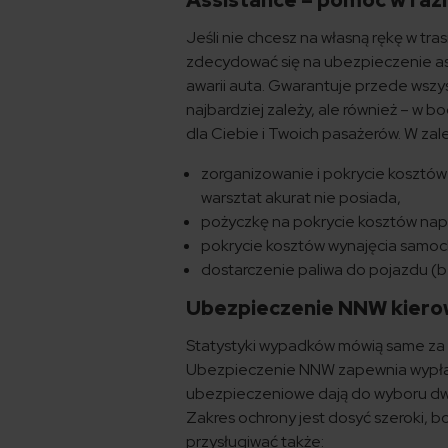
Assistance – pomoc w razi
Jeśli nie chcesz na własną rękę w t
zdecydować się na ubezpieczenie as
awarii auta. Gwarantuje przede wszy
najbardziej zależy, ale również – 
dla Ciebie i Twoich pasażerów. W za
z
organizowanie i pokrycie kosztów
warsztat akurat nie posiada,
pożyczkę na pokrycie kosztów nap
pokrycie kosztów wynajęcia samo
dostarczenie paliwa do pojazdu (b
Ubezpieczenie NNW kiero
Statystyki wypadków mówią same za s
Ubezpieczenie NNW zapewnia wypłat
ubezpieczeniowe dają do wyboru dwa
Zakres ochrony jest dosyć szeroki,
przysługiwać także: