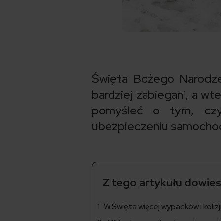
Święta Bożego Narodzen
bardziej zabiegani, a wt
pomyśleć o tym, c
ubezpieczeniu samocho
Z tego artykułu dowiesz
W Święta więcej wypadków i kolizj