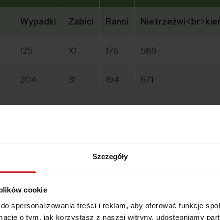
Wypadki
Zabici
Ranni
Nietrzeźwi<br>ki
125
10
176
589
204
31
194
671
153
17
191
455
154
17
174
567
Szczegóły
229
30
301
584
 plików cookie
do spersonalizowania treści i reklam, aby oferować funkcje sp
e tylko w gorącym okresie świątecznym. Każdego roku na całym 
ormacje o tym, jak korzystasz z naszej witryny, udostępniamy p