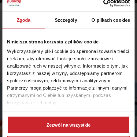
2026.07.23 •
Samochód
Zgoda
Szczegóły
O plikach cookies
Ubezpieczenie chińskiego samochodu w Polsce –
popularne marki aut z Chin
Niniejsza strona korzysta z plików cookie
Chińskie marki samochodów coraz śmielej wkraczają na polskie drogi.
Kierowców kuszą atrakcyjną ceną, bogatym wyposażeniem i
Wykorzystujemy pliki cookie do spersonalizowania treści
nowoczesnymi napędami, ale przed zakupem pojawia się również
i reklam, aby oferować funkcje społecznościowe i
pytanie: ile kosztuje ich ubezpieczenie? Sprawdzamy, czy polisy
Czytaj więcej
komunikacyjne dla marek takich jak MG, BYD, Omoda, Jaecoo i BAIC
analizować ruch w naszej witrynie. Informacje o tym, jak
różnią się od ubezpieczeń dla popularnych aut europejskich,
korzystasz z naszej witryny, udostępniamy partnerom
japońskich i koreańskich.
społecznościowym, reklamowym i analitycznym.
Partnerzy mogą połączyć te informacje z innymi danymi
otrzymanymi od Ciebie lub uzyskanymi podczas
korzystania z ich usług.
Dowiedz się więcej na temat tego, kim jesteśmy, jak
można się z nami skontaktować i w jaki sposób
Zezwól na wszystkie
przetwarzamy dane osobowe w ramach
Polityki