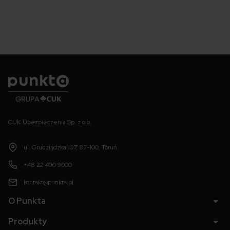
Punkta
CUK Ubezpieczenia Sp. z o.o.
ul. Grudziądzka 107, 87-100, Toruń
+48 22 490 9000
kontakt@punkta.pl
O Punkta
Produkty