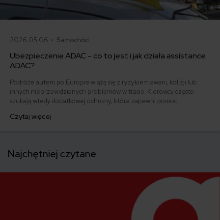
2026.05.06 •
Samochód
Ubezpieczenie ADAC – co to jest i jak działa assistance
ADAC?
Podróże autem po Europie wiążą się z ryzykiem awarii, kolizji lub
innych nieprzewidzianych problemów w trasie. Kierowcy często
szukają wtedy dodatkowej ochrony, która zapewni pomoc
techniczną, holowanie lub wsparcie organizacyjne poza granicami
Czytaj więcej
kraju. Jednym z rozwiązań, które pojawia się w tym kontekście, jest
członkostwo w ADAC – niemieckim automobilklubie oferującym
pomoc drogową i usługi assistance w Europie.
Najchętniej czytane