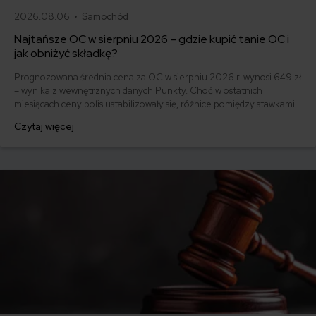
2026.08.06 •
Samochód
Najtańsze OC w sierpniu 2026 – gdzie kupić tanie OC i
jak obniżyć składkę?
Prognozowana średnia cena za OC w sierpniu 2026 r. wynosi 649 zł
– wynika z wewnętrznych danych Punkty. Choć w ostatnich
miesiącach ceny polis ustabilizowały się, różnice pomiędzy stawkami
za ubezpieczenie są ogromne. Jedni płacą zaledwie nieco ponad
Czytaj więcej
500 zł, inni – powyżej 1500 zł. Gdzie znaleźć najtańsze OC w Polsce
i jak obniżyć koszty ubezpieczenia samochodu? Odpowiadamy na
podstawie najnowszych danych z rynku.