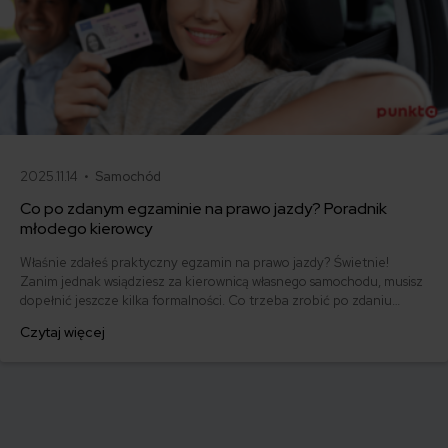
2025.11.14 •
Samochód
Co po zdanym egzaminie na prawo jazdy? Poradnik
młodego kierowcy
Właśnie zdałeś praktyczny egzamin na prawo jazdy? Świetnie!
Zanim jednak wsiądziesz za kierownicą własnego samochodu, musisz
dopełnić jeszcze kilka formalności. Co trzeba zrobić po zdaniu
egzaminu na prawo jazdy? Poznaj praktyczne wskazówki, dzięki
Czytaj więcej
którym szybko załatwisz sprawy urzędowe i będziesz mógł prowadzić
swoje auto.