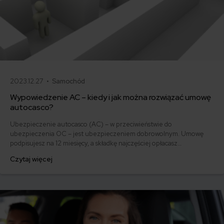
2023.12.27 •
Samochód
Wypowiedzenie AC – kiedy i jak można rozwiązać umowę
autocasco?
Ubezpieczenie autocasco (AC) – w przeciwieństwie do
ubezpieczenia OC – jest ubezpieczeniem dobrowolnym. Umowę
podpisujesz na 12 miesięcy, a składkę najczęściej opłacasz
jednorazowo. Co w przypadku, gdy udało Ci się znaleźć lepszą
Czytaj więcej
ofertę lub zdecydowałeś się sprzedać samochód w trakcie trwania
umowy? Sprawdź, w jakich sytuacjach ubezpieczenie AC wygasa
samo, a kiedy można odstąpić od umowy.