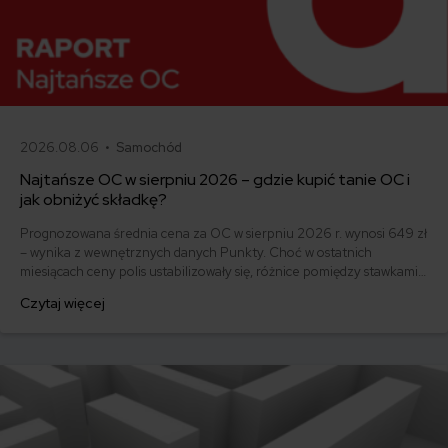
2026.08.06 •
Samochód
Najtańsze OC w sierpniu 2026 – gdzie kupić tanie OC i
jak obniżyć składkę?
Prognozowana średnia cena za OC w sierpniu 2026 r. wynosi 649 zł
– wynika z wewnętrznych danych Punkty. Choć w ostatnich
miesiącach ceny polis ustabilizowały się, różnice pomiędzy stawkami
za ubezpieczenie są ogromne. Jedni płacą zaledwie nieco ponad
Czytaj więcej
500 zł, inni – powyżej 1500 zł. Gdzie znaleźć najtańsze OC w Polsce
i jak obniżyć koszty ubezpieczenia samochodu? Odpowiadamy na
podstawie najnowszych danych z rynku.