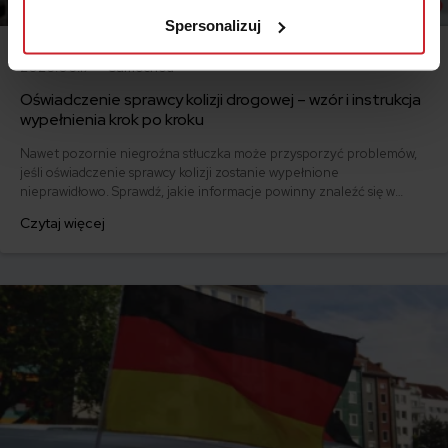
prywatności
.
Spersonalizuj
2026.06.17 •
Samochód
Oświadczenie sprawcy kolizji drogowej – wzór i instrukcja
wypełnienia krok po kroku
Nawet pozornie niegroźna stłuczka może przysporzyć problemów,
jeśli oświadczenie sprawcy kolizji zostanie wypełnione
nieprawidłowo. Sprawdź, jakie informacje powinny znaleźć się w
dokumencie i pobierz gotowy wzór.
Czytaj więcej