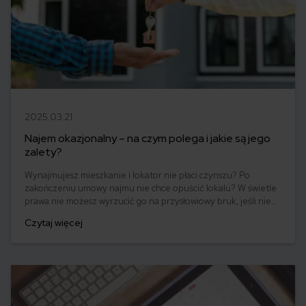
2025.03.21
Najem okazjonalny – na czym polega i jakie są jego
zalety?
Wynajmujesz mieszkanie i lokator nie płaci czynszu? Po
zakończeniu umowy najmu nie chce opuścić lokalu? W świetle
prawa nie możesz wyrzucić go na przysłowiowy bruk, jeśli nie
ma innego miejsca, w którym mógłby zamieszkać. Eksmisja
Czytaj więcej
najemcy może okazać się zatem bardzo trudna. Receptą na
taką sytuację jest najem okazjonalny. Czym jest najem
okazjonalny i jakie korzyści za sobą niesie?