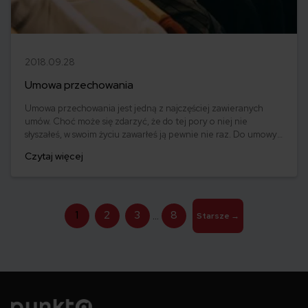
2018.09.28
Umowa przechowania
Umowa przechowania jest jedną z najczęściej zawieranych
umów. Choć może się zdarzyć, że do tej pory o niej nie
słyszałeś, w swoim życiu zawarłeś ją pewnie nie raz. Do umowy
przechowania doszło na przykład w momencie, kiedy
Czytaj więcej
zostawiłeś samochód na parkingu płatnym albo oddałeś kurtkę
do szatni. Co warto wiedzieć o umowie przechowania? Jakie
masz prawa, a jakie obowiązki zawierając taką umowę?
Stronicowanie
1
2
3
8
…
Starsze
→
wpisów