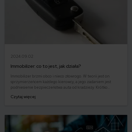
2024.09.02
Immobilizer: co to jest, jak działa?
Immobilizer brzmi obco i nieco złowrogo. W teorii jest on
sprzymierzeńcem każdego kierowcy, a jego zadaniem jest
podniesienie bezpieczeństwa auta od kradzieży. Krótko
mówiąc, immobilizer jest elektroniczną blokadą zapłonu silnika.
Czytaj więcej
W praktyce jednak potrafi on przysporzyć kierowcy niemałych
kłopotów. Jak działa immobilizer i jak radzić sobie w przypadku
jego awarii?