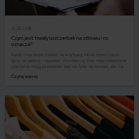
2025.01.18
Czym jest trwały uszczerbek na zdrowiu i co
oznacza?
Każdy z nas może znaleźć się w sytuacji, która zmieni nasze
życie na zawsze – wypadek, choroba czy inne nieprzewidziane
zdarzenie mogą pozostawić ślad nie tylko na zdrowiu, ale i na
codziennym funkcjonowaniu. Trwały uszczerbek na zdrowiu to
Czytaj więcej
pojęcie, które pojawia się w kontekście ubezpieczeń,
odszkodowań i świadczeń, ale co tak naprawdę oznacza? Jak
jest definiowany?