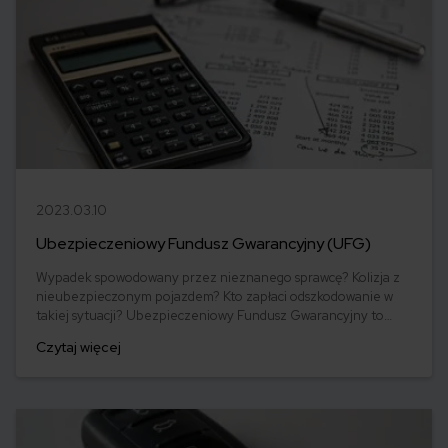
2023.03.10
Ubezpieczeniowy Fundusz Gwarancyjny (UFG)
Wypadek spowodowany przez nieznanego sprawcę? Kolizja z
nieubezpieczonym pojazdem? Kto zapłaci odszkodowanie w
takiej sytuacji? Ubezpieczeniowy Fundusz Gwarancyjny to
instytucja, która stoi na straży pokrzywdzonych. Punkta
Czytaj więcej
sprawdza, w jakich przypadkach możesz spotkać się z UFG!