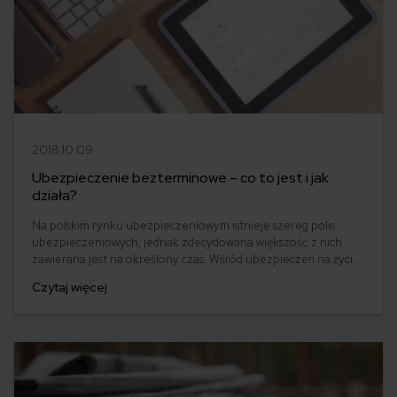
2018.10.09
Ubezpieczenie bezterminowe – co to jest i jak
działa?
Na polskim rynku ubezpieczeniowym istnieje szereg polis
ubezpieczeniowych, jednak zdecydowana większość z nich
zawierana jest na określony czas. Wśród ubezpieczeń na życie
są jednak też polisy i ubezpieczenia bezterminowe. Co to
Czytaj więcej
takiego?