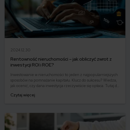
2024.12.30
Rentowność nieruchomości – jak obliczyć zwrot z
inwestycji ROI i ROE?
Inwestowanie w nieruchomości to jeden z najpopularniejszych
sposobów na pomnażanie kapitału. Klucz do sukcesu? Wiedza,
jak ocenić, czy dana inwestycja rzeczywiście się opłaca. Tutaj do
gry wkraczają wskaźniki – ROI (Return on Investment) i ROE
Czytaj więcej
(Return on Equity), które pozwalają zmierzyć zwrot z
zainwestowanych środków. Czy Twoje pieniądze pracują na
Ciebie efektywnie? Dowiedz się, jak prawidłowo obliczyć
rentowność.