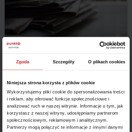
2018.10.08
Underwriter – kto to taki?
Zgoda
Szczegóły
O plikach cookies
Underwriter to osoba zajmująca się zawodowo szacowaniem
ryzyka ubezpieczeniowego. Ta stosunkowo młoda profesja
cieszy się coraz większą popularnością wśród osób
Niniejsza strona korzysta z plików cookie
poszukujących pracy. Jest odpowiedzialna, wymaga
Czytaj więcej
Wykorzystujemy pliki cookie do spersonalizowania treści
wszechstronnego wykształcenia i doświadczenie, ale
równocześnie jest dobrze wynagradzana.
i reklam, aby oferować funkcje społecznościowe i
analizować ruch w naszej witrynie. Informacje o tym, jak
korzystasz z naszej witryny, udostępniamy partnerom
społecznościowym, reklamowym i analitycznym.
Partnerzy mogą połączyć te informacje z innymi danymi