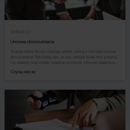
2018.10.02
Umowa dorozumiana
Znamy różne formy i rodzaje umów. Jedną z nich jest umowa
dorozumiana. Nie każdy wie, że aby umowa miała moc prawną,
nie zawsze musi zostać zawarta na piśmie. Umowa zawarta w
sposób dorozumiany ma dokładnie taką samą ważność. A w
Czytaj więcej
jakich sytuacjach możemy się z nią spotkać?