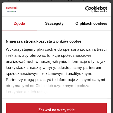
po zawarcie polisy.
W przypadku szkody zgłoszenie można zrealizować
zdalnie, a cały proces obsługi prowadzony jest w sposób
Zgoda
Szczegóły
O plikach cookies
uporządkowany i przejrzysty.
Za realizację ochrony
ubezpieczeniowej odpowiada Zurich Insurance
Group, co przekłada się na standardy likwidacji szkód
Niniejsza strona korzysta z plików cookie
charakterystyczne dla dużych, międzynarodowych
Wykorzystujemy pliki cookie do spersonalizowania treści
ubezpieczycieli.
i reklam, aby oferować funkcje społecznościowe i
analizować ruch w naszej witrynie. Informacje o tym, jak
korzystasz z naszej witryny, udostępniamy partnerom
Dlaczego warto rozważyć ubezpieczenie w
społecznościowym, reklamowym i analitycznym.
Ominimo?
Partnerzy mogą połączyć te informacje z innymi danymi
otrzymanymi od Ciebie lub uzyskanymi podczas
Ubezpieczenia Ominimo to propozycja przygotowana dla
korzystania z ich usług.
osób, które szukają prostych rozwiązań i możliwości
elastycznego dopasowania ochrony. Oferta została
Dowiedz się więcej na temat tego, kim jesteśmy, jak
skonstruowana tak, aby ułatwić wybór i zapewnić większą
można się z nami skontaktować i w jaki sposób
Zezwól na wszystkie
przejrzystość na każdym etapie.