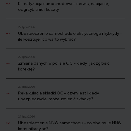
Klimatyzacja samochodowa – serwis, nabijanie,
odgrzybianie i koszty
27 lipca 2026
Ubezpieczenie samochodu elektrycznego i hybrydy –
ile kosztuje i co warto wybrać?
27 lipca 2026
Zmiana danych w polisie OC – kiedy i jak zgłosić
korektę?
27 lipca 2026
Rekalkulacja składki OC – czym jest i kiedy
ubezpieczyciel może zmienić składkę?
27 lipca 2026
Ubezpieczenie NNW samochodu – co obejmuje NNW
komunikacyjne?