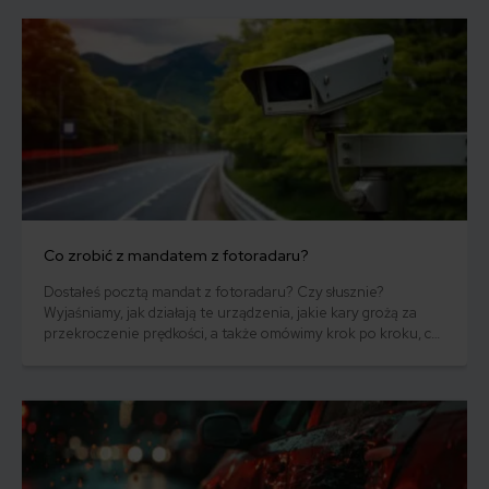
odpowiedzialności cywilnej właśnie dla niej? Na te pytania
odpowiemy w niniejszym artykule.
Co zrobić z mandatem z fotoradaru?
Dostałeś pocztą mandat z fotoradaru? Czy słusznie?
Wyjaśniamy, jak działają te urządzenia, jakie kary grożą za
przekroczenie prędkości, a także omówimy krok po kroku, co
zrobić z tego typu niechcianą korespondencją. Postaramy się
również odpowiedzieć na najczęściej zadawane pytania
dotyczące mandatów z fotoradarów.