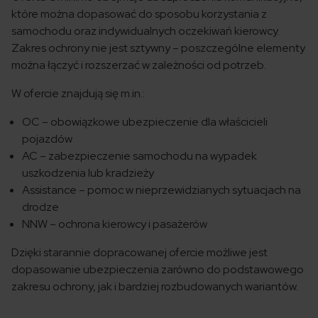
które można dopasować do sposobu korzystania z
samochodu oraz indywidualnych oczekiwań kierowcy.
Zakres ochrony nie jest sztywny – poszczególne elementy
można łączyć i rozszerzać w zależności od potrzeb.
W ofercie znajdują się m.in.:
OC – obowiązkowe ubezpieczenie dla właścicieli
pojazdów
AC – zabezpieczenie samochodu na wypadek
uszkodzenia lub kradzieży
Assistance – pomoc w nieprzewidzianych sytuacjach na
drodze
NNW – ochrona kierowcy i pasażerów
Dzięki starannie dopracowanej ofercie możliwe jest
dopasowanie ubezpieczenia zarówno do podstawowego
zakresu ochrony, jak i bardziej rozbudowanych wariantów.