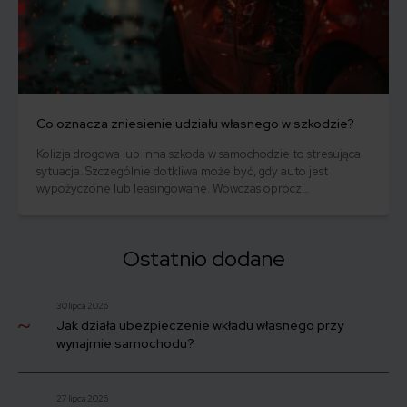
Co oznacza zniesienie udziału własnego w szkodzie?
Kolizja drogowa lub inna szkoda w samochodzie to stresująca
sytuacja. Szczególnie dotkliwa może być, gdy auto jest
wypożyczone lub leasingowane. Wówczas oprócz
nieprzyjemności związanych z naprawą, właściciel pojazdu
musi liczyć się z dodatkowymi kosztami. Jednym ze sposobów
na ochronę budżetu jest zniesienie udziału własnego w
Ostatnio dodane
szkodzie. Ale czym dokładnie jest to rozwiązanie i jakie niesie
ze sobą korzyści?
30 lipca 2026
Jak działa ubezpieczenie wkładu własnego przy
wynajmie samochodu?
27 lipca 2026