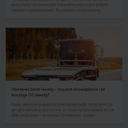
samochody czy motocykle z charakterystycznymi żółtymi
tablicami rejestracyjnymi. Te unikalne oznaczenia są
zarezerwowane wyłącznie dla pojazdów, które zostały
uznane za zabytkowe. Posiadanie żółtych tablic niesie ze
sobą wiele korzyści, ale też nakłada na właścicieli pewne
obowiązki.
Ubezpieczenie lawety – czy jest obowiązkowe i ile
kosztuje OC lawety?
Każdy właściciel pojazdu przewożącego auta, motocykle czy
sprzęt budowlany dobrze wie, że nawet solidna laweta to nie
tylko przyczepa – to również formalności, ryzyko i
potencjalne koszty. Czy ubezpieczenie dla lawety jest
obowiązkowe? I jeśli tak – ile może kosztować polisa