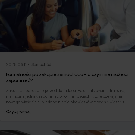
2026.06.11 •
Samochód
Formalności po zakupie samochodu – o czym nie możesz
zapomnieć?
Zakup samochodu to powód do radości. Po sfinalizowaniu transakcji
nie można jednak zapomnieć o formalnościach, które czekają na
nowego właściciela. Niedopełnienie obowiązków może się wiązać z
przykrymi konsekwencjami. Sprawdź, jakie formalności przy kupnie
Czytaj więcej
samochodu są niezbędne.