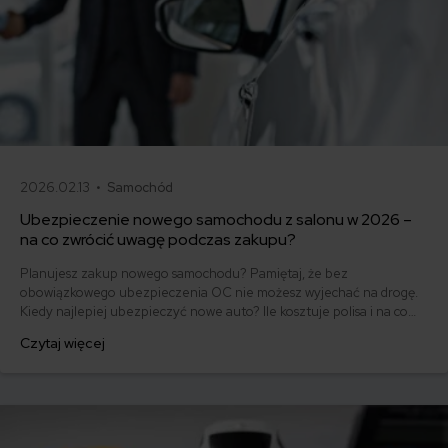
2026.02.13 •
Samochód
Ubezpieczenie nowego samochodu z salonu w 2026 –
na co zwrócić uwagę podczas zakupu?
Planujesz zakup nowego samochodu? Pamiętaj, że bez
obowiązkowego ubezpieczenia OC nie możesz wyjechać na drogę.
Kiedy najlepiej ubezpieczyć nowe auto? Ile kosztuje polisa i na co
zwrócić uwagę, by nie przepłacić? Sprawdź, zanim wyjedziesz z
Czytaj więcej
salonu.