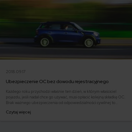
2018.09.17
Ubezpieczenie OC bez dowodu rejestracyjnego
Każdego roku przychodzi właśnie ten dzień, w którym właściciel
pojazdu, jeśli nadal chce go używać, musi opłacić kolejną składkę OC.
Brak ważnego ubezpieczenia od odpowiedzialności cywilnej to
ogromne ryzyko i poważne konsekwencje dla kierowcy.
Czytaj więcej
Podstawowym dokumentem potrzebnym przy kupnie polisy jest
dowód rejestracyjny. Czy można wykupić OC bez dowodu
rejestracyjnego pojazdu?