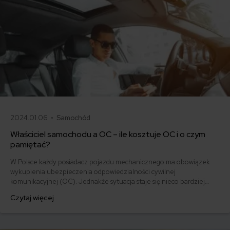
2024.01.06 •
Samochód
Właściciel samochodu a OC – ile kosztuje OC i o czym
pamiętać?
W Polsce każdy posiadacz pojazdu mechanicznego ma obowiązek
wykupienia ubezpieczenia odpowiedzialności cywilnej
komunikacyjnej (OC). Jednakże sytuacja staje się nieco bardziej
skomplikowana, gdy inni kierowcy również korzystają z tego
Czytaj więcej
samochodu. Czy w takich przypadkach można ubezpieczyć
samochód na kogoś innego niż właściciel pojazdu wpisany w
dowodzie rejestracyjnym?