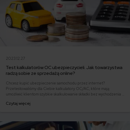
2023.12.27
Test kalkulatorów OC ubezpieczycieli. Jak towarzystwa
radzą sobie ze sprzedażą online?
Chcesz kupić ubezpieczenie samochodu przez internet?
Przetestowaliśmy dla Ciebie kalkulatory OC/AC, które mają
umożliwić klientom szybkie skalkulowanie składki bez wychodzenia z
domu i zachęcić do kupna polisy przez Internet. Zapoznaj się z
Czytaj więcej
naszym rankingiem i sprawdź, który zakład ubezpieczeń ma
najbardziej przystępne narzędzie.