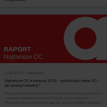
ofertę lub zdecydowałeś się sprzedać samochód w trakcie trwania
umowy? Sprawdź, w jakich sytuacjach ubezpieczenie AC wygasa
samo, a kiedy można odstąpić od umowy.
2026.08.06 •
Samochód
Najtańsze OC w sierpniu 2026 – gdzie kupić tanie OC i
jak obniżyć składkę?
Prognozowana średnia cena za OC w sierpniu 2026 r. wynosi 649 zł
– wynika z wewnętrznych danych Punkty. Choć w ostatnich
miesiącach ceny polis ustabilizowały się, różnice pomiędzy stawkami