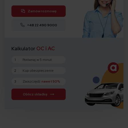
Zamów rozmowę
+48 22 490 9000
Kalkulator
OC i AC
1
Porównaj w 5 minut
2
Kup ubezpieczenie
3
Zaoszczędź
nawet 50%
Oblicz składkę