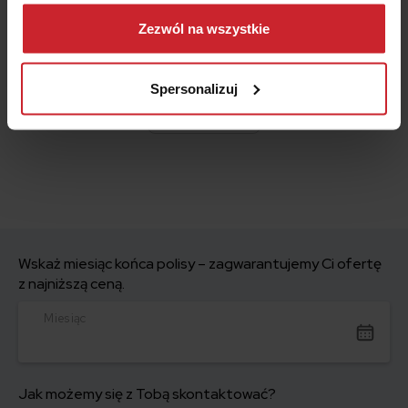
Dowiedz się więcej na temat tego, kim jesteśmy, jak
można się z nami skontaktować i w jaki sposób
Zezwól na wszystkie
przetwarzamy dane osobowe w ramach
Polityki
prywatności
.
Spersonalizuj
#samochód
Wskaż miesiąc końca polisy – zagwarantujemy Ci ofertę
z najniższą ceną.
Miesiąc
Jak możemy się z Tobą skontaktować?