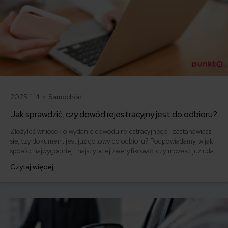
2025.11.14 •
Samochód
Jak sprawdzić, czy dowód rejestracyjny jest do odbioru?
Złożyłeś wniosek o wydanie dowodu rejestracyjnego i zastanawiasz
się, czy dokument jest już gotowy do odbioru? Podpowiadamy, w jaki
sposób najwygodniej i najszybciej zweryfikować, czy możesz już udać
się do wydziału komunikacji po gotowy dowód rejestracyjny. Ile czasu
Czytaj więcej
masz na jego odbiór i jaki jest standardowy czas oczekiwania na
wydanie dokumentu?