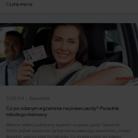
za ubezpieczenie są ogromne. Jedni płacą zaledwie nieco ponad
Czytaj więcej
500 zł, inni – powyżej 1500 zł. Gdzie znaleźć najtańsze OC w Polsce
i jak obniżyć koszty ubezpieczenia samochodu? Odpowiadamy na
podstawie najnowszych danych z rynku.
2025.11.14 •
Samochód
Co po zdanym egzaminie na prawo jazdy? Poradnik
młodego kierowcy
Właśnie zdałeś praktyczny egzamin na prawo jazdy? Świetnie!
Zanim jednak wsiądziesz za kierownicą własnego samochodu, musisz
dopełnić jeszcze kilka formalności. Co trzeba zrobić po zdaniu