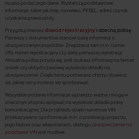
musisz podać jego dane. Wystarczą podstawowe
informacje, takie jak imię, nazwisko, PESEL, adres czy rok
uzyskania prawa jazdy.
Przygotuj również
dowód rejestracyjny
i obecną polisę
.
Pierwszy z dokumentów stanowi bazę informacji o
ubezpieczanym pojeździe. Znajdziesz tam m.in. numer
VIN, numer rejestracyjny czy datę pierwszej rejestracji.
Aktualna polisa przyda się, jeśli szukasz informacji na temat
zniżek czy dotychczasowej wysokości składki na
ubezpieczenie. Dzięki temu porównasz oferty i dowiesz
się, jakiej ceny możesz się spodziewać.
Wszystkie podane informacje są bardzo ważne i mogą w
znacznym stopniu wpływać na wysokość składki polisy
komunikacyjnej. Dla przykładu dzięki numerowi VIN
przekazywane są informacje m.in. o przebiegu pojazdu,
jego historii oraz właścicielach, dlatego
ubezpieczenie na
podstawie VIN
jest możliwe.