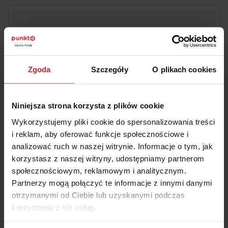
Oszczędź na
OC/AC
– wyceń i kup w 2 minuty
Numer rejestracyjny pojazdu
Zgoda
Szczegóły
O plikach cookies
Niniejsza strona korzysta z plików cookie
Data urodzenia właściciela pojazdu
Wykorzystujemy pliki cookie do spersonalizowania treści
i reklam, aby oferować funkcje społecznościowe i
analizować ruch w naszej witrynie. Informacje o tym, jak
Akceptuję
Regulamin
świadczenia usług drogą
korzystasz z naszej witryny, udostępniamy partnerom
elektroniczną i zawierania umów na odległość oraz
społecznościowym, reklamowym i analitycznym.
Informacje
o multiagencie i administratorze danych.
Partnerzy mogą połączyć te informacje z innymi danymi
otrzymanymi od Ciebie lub uzyskanymi podczas
korzystania z ich usług.
OBLICZ SKŁADKĘ OC/AC