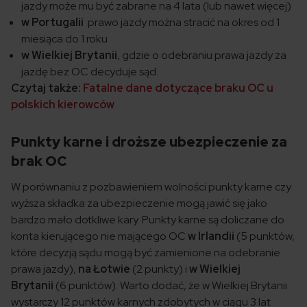
jazdy może mu być zabrane na 4 lata (lub nawet więcej)
w Portugalii
prawo jazdy można stracić na okres od 1
miesiąca do 1 roku
w Wielkiej Brytanii
, gdzie o odebraniu prawa jazdy za
jazdę bez OC decyduje sąd.
Czytaj także:
Fatalne dane dotyczące braku OC u
polskich kierowców
Punkty karne i droższe ubezpieczenie za
brak OC
W porównaniu z pozbawieniem wolności punkty karne czy
wyższa składka za ubezpieczenie mogą jawić się jako
bardzo mało dotkliwe kary. Punkty karne są doliczane do
konta kierującego nie mającego OC
w Irlandii
(5 punktów,
które decyzją sądu mogą być zamienione na odebranie
prawa jazdy),
na Łotwie
(2 punkty) i
w Wielkiej
Brytanii
(6 punktów). Warto dodać, że w Wielkiej Brytanii
wystarczy 12 punktów karnych zdobytych w ciągu 3 lat