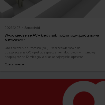
2023.12.27 •
Samochód
Wypowiedzenie AC – kiedy i jak można rozwiązać umowę
autocasco?
Ubezpieczenie autocasco (AC) – w przeciwieństwie do
ubezpieczenia OC – jest ubezpieczeniem dobrowolnym. Umowę
podpisujesz na 12 miesięcy, a składkę najczęściej opłacasz
jednorazowo. Co w przypadku, gdy udało Ci się znaleźć lepszą
Czytaj więcej
ofertę lub zdecydowałeś się sprzedać samochód w trakcie trwania
umowy? Sprawdź, w jakich sytuacjach ubezpieczenie AC wygasa
samo, a kiedy można odstąpić od umowy.