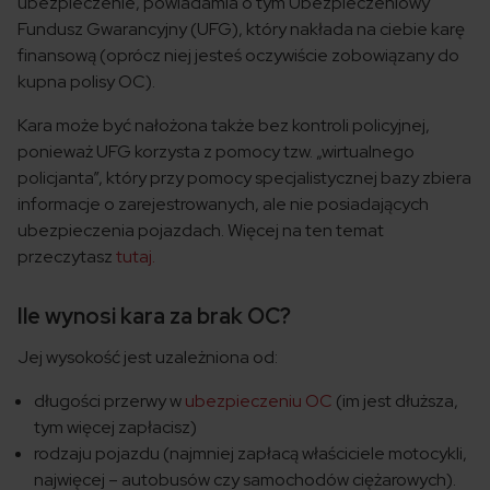
ubezpieczenie, powiadamia o tym Ubezpieczeniowy
Fundusz Gwarancyjny (UFG), który nakłada na ciebie karę
finansową (oprócz niej jesteś oczywiście zobowiązany do
kupna polisy OC).
Kara może być nałożona także bez kontroli policyjnej,
ponieważ UFG korzysta z pomocy tzw. „wirtualnego
policjanta”, który przy pomocy specjalistycznej bazy zbiera
informacje o zarejestrowanych, ale nie posiadających
ubezpieczenia pojazdach. Więcej na ten temat
przeczytasz
tutaj.
Ile wynosi kara za brak OC?
Jej wysokość jest uzależniona od:
długości przerwy w
ubezpieczeniu OC
(im jest dłuższa,
tym więcej zapłacisz)
rodzaju pojazdu (najmniej zapłacą właściciele motocykli,
najwięcej – autobusów czy samochodów ciężarowych).