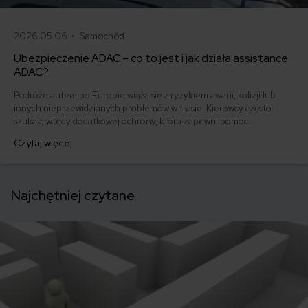
2026.05.06 •
Samochód
Ubezpieczenie ADAC – co to jest i jak działa assistance
ADAC?
Podróże autem po Europie wiążą się z ryzykiem awarii, kolizji lub
innych nieprzewidzianych problemów w trasie. Kierowcy często
szukają wtedy dodatkowej ochrony, która zapewni pomoc
techniczną, holowanie lub wsparcie organizacyjne poza granicami
Czytaj więcej
kraju. Jednym z rozwiązań, które pojawia się w tym kontekście, jest
członkostwo w ADAC – niemieckim automobilklubie oferującym
pomoc drogową i usługi assistance w Europie.
Najchętniej czytane