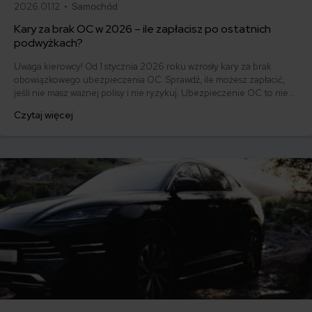
2026.01.12 •
Samochód
Kary za brak OC w 2026 – ile zapłacisz po ostatnich
podwyżkach?
Uwaga kierowcy! Od 1 stycznia 2026 roku wzrosły kary za brak
obowiązkowego ubezpieczenia OC. Sprawdź, ile możesz zapłacić,
jeśli nie masz ważnej polisy i nie ryzykuj. Ubezpieczenie OC to nie
tylko obowiązek, ale też ochrona dla Ciebie i innych uczestników
Czytaj więcej
ruchu drogowego.