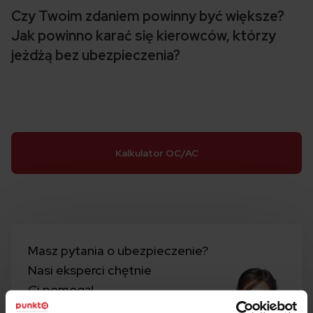
Czy Twoim zdaniem powinny być większe?
Jak powinno karać się kierowców, którzy
jeżdżą bez ubezpieczenia?
Kalkulator OC/AC
Masz pytania o ubezpieczenie?
Nasi eksperci chętnie
Ci pomogą!