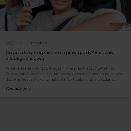
2025.11.14 •
Samochód
Co po zdanym egzaminie na prawo jazdy? Poradnik
młodego kierowcy
Właśnie zdałeś praktyczny egzamin na prawo jazdy? Świetnie!
Zanim jednak wsiądziesz za kierownicą własnego samochodu, musisz
dopełnić jeszcze kilka formalności. Co trzeba zrobić po zdaniu
egzaminu na prawo jazdy? Poznaj praktyczne wskazówki, dzięki
Czytaj więcej
którym szybko załatwisz sprawy urzędowe i będziesz mógł prowadzić
swoje auto.