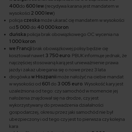
400
do
600 lew
(recydywa karana jest mandatem w
wysokości
2 000 lew
)
policja
czeska
może ukarać cię mandatem w wysokości
od
5 000
do
40 000 koron
duńska
policja brak obowiązkowego OC wycenia na
1 000 koron
we Francji
brak obowiązkowej polisy będzie cię
kosztował nawet
3 750 euro
. PBUK informuje jednak, że
najczęściej stosowaną karą jest unieważnienie prawa
jazdy i zakaz ubiegania się o nowe przez 3 lata
drogówka
w Hiszpanii
może nałożyć na ciebie mandat
w wysokości od
601
do
3 005 euro
. Wysokość kary jest
uzależniona od tego: czy samochód w momencie jej
nałożenia znajdował się na drodze, czy jest
wykorzystywany do prowadzenia działalności
gospodarczej, okresu przez jaki samochód nie był
ubezpieczony i od tego czy jest to pierwsza czy kolejna
kara