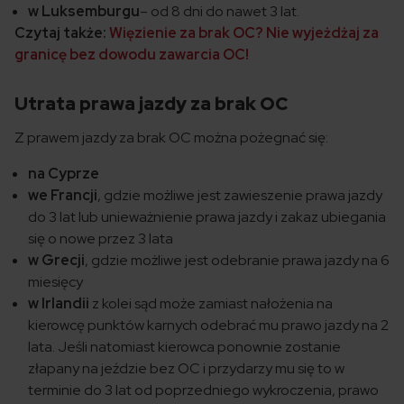
w Luksemburgu
– od 8 dni do nawet 3 lat.
Czytaj także:
Więzienie za brak OC? Nie wyjeżdżaj za
granicę bez dowodu zawarcia OC!
Utrata prawa jazdy za brak OC
Z prawem jazdy za brak OC można pożegnać się:
na Cyprze
we Francji
, gdzie możliwe jest zawieszenie prawa jazdy
do 3 lat lub unieważnienie prawa jazdy i zakaz ubiegania
się o nowe przez 3 lata
w Grecji
, gdzie możliwe jest odebranie prawa jazdy na 6
miesięcy
w Irlandii
z kolei sąd może zamiast nałożenia na
kierowcę punktów karnych odebrać mu prawo jazdy na 2
lata. Jeśli natomiast kierowca ponownie zostanie
złapany na jeździe bez OC i przydarzy mu się to w
terminie do 3 lat od poprzedniego wykroczenia, prawo