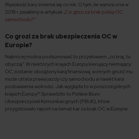
Wysokość kary zmienia się co rok. O tym, ile wynosi ona w
2018 r. pisaliśmy w artykule „
Co grozi za brak polisy OC
samochodu?”
Co grozi za brak ubezpieczenia OC w
Europie?
Najkrócej można podsumować to przysłowiem „co kraj, to
obyczaj”. W niektórych krajach Europy kierujący niemający
OC zostanie obciążony karą finansową, w innych grozić mu
może utrata prawa jazdy czy samochodu a nawet kara
pozbawienia wolności. Jak wygląda to w poszczególnych
krajach Europy? Sprawdziło to Polskie Biuro
Ubezpieczycieli Komunikacyjnych (PBUK), które
przygotowało raport na temat kar za brak OC w Europie.