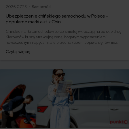
2026.07.23 •
Samochód
Ubezpieczenie chińskiego samochodu w Polsce –
popularne marki aut z Chin
Chińskie marki samochodów coraz śmielej wkraczają na polskie drogi.
Kierowców kuszą atrakcyjną ceną, bogatym wyposażeniem i
nowoczesnymi napędami, ale przed zakupem pojawia się również
pytanie: ile kosztuje ich ubezpieczenie? Sprawdzamy, czy polisy
Czytaj więcej
komunikacyjne dla marek takich jak MG, BYD, Omoda, Jaecoo i BAIC
różnią się od ubezpieczeń dla popularnych aut europejskich,
japońskich i koreańskich.