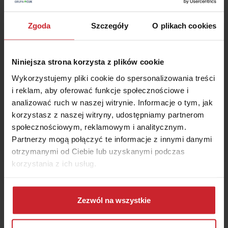
Zamów rozmowę
Zgoda
Szczegóły
O plikach cookies
+48 22 490 9000
Niniejsza strona korzysta z plików cookie
Wykorzystujemy pliki cookie do spersonalizowania treści
Kalkulator
OC i AC
i reklam, aby oferować funkcje społecznościowe i
1
Porównaj w 5 minut
analizować ruch w naszej witrynie. Informacje o tym, jak
korzystasz z naszej witryny, udostępniamy partnerom
2
Kup ubezpieczenie
społecznościowym, reklamowym i analitycznym.
Partnerzy mogą połączyć te informacje z innymi danymi
3
Zaoszczędź
nawet 50%
otrzymanymi od Ciebie lub uzyskanymi podczas
korzystania z ich usług.
Oblicz składkę
Dowiedz się więcej na temat tego, kim jesteśmy, jak
można się z nami skontaktować i w jaki sposób
Zezwól na wszystkie
przetwarzamy dane osobowe w ramach
Polityki
prywatności
.