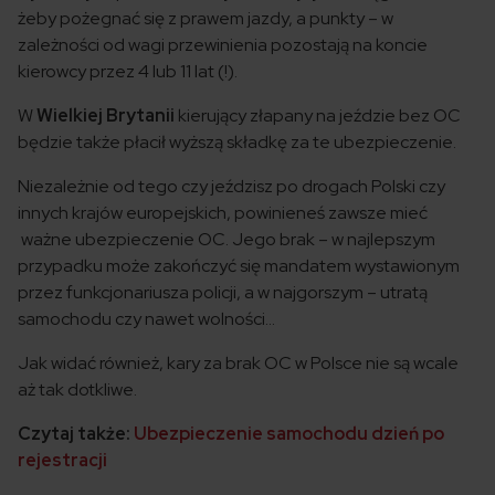
żeby pożegnać się z prawem jazdy, a punkty – w
zależności od wagi przewinienia pozostają na koncie
kierowcy przez 4 lub 11 lat (!).
W
Wielkiej Brytanii
kierujący złapany na jeździe bez OC
będzie także płacił wyższą składkę za te ubezpieczenie.
Niezależnie od tego czy jeździsz po drogach Polski czy
innych krajów europejskich, powinieneś zawsze mieć
ważne ubezpieczenie OC. Jego brak – w najlepszym
przypadku może zakończyć się mandatem wystawionym
przez funkcjonariusza policji, a w najgorszym – utratą
samochodu czy nawet wolności…
Jak widać również, kary za brak OC w Polsce nie są wcale
aż tak dotkliwe.
Czytaj także:
Ubezpieczenie samochodu dzień po
rejestracji