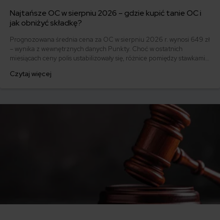
Najtańsze OC w sierpniu 2026 – gdzie kupić tanie OC i
jak obniżyć składkę?
Prognozowana średnia cena za OC w sierpniu 2026 r. wynosi 649 zł
– wynika z wewnętrznych danych Punkty. Choć w ostatnich
miesiącach ceny polis ustabilizowały się, różnice pomiędzy stawkami
za ubezpieczenie są ogromne. Jedni płacą zaledwie nieco ponad
Czytaj więcej
500 zł, inni – powyżej 1500 zł. Gdzie znaleźć najtańsze OC w Polsce
i jak obniżyć koszty ubezpieczenia samochodu? Odpowiadamy na
podstawie najnowszych danych z rynku.