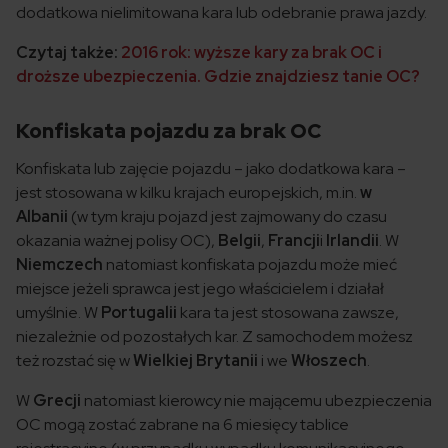
dodatkowa nielimitowana kara lub odebranie prawa jazdy.
Czytaj także:
2016 rok: wyższe kary za brak OC i
droższe ubezpieczenia. Gdzie znajdziesz tanie OC?
Konfiskata pojazdu za brak OC
Konfiskata lub zajęcie pojazdu – jako dodatkowa kara –
jest stosowana w kilku krajach europejskich, m.in.
w
Albanii
(w tym kraju pojazd jest zajmowany do czasu
okazania ważnej polisy OC),
Belgii
,
Francji
i
Irlandii
. W
Niemczech
natomiast konfiskata pojazdu może mieć
miejsce jeżeli sprawca jest jego właścicielem i działał
umyślnie. W
Portugalii
kara ta jest stosowana zawsze,
niezależnie od pozostałych kar. Z samochodem możesz
też rozstać się w
Wielkiej Brytanii
i we
Włoszech
.
W
Grecji
natomiast kierowcy nie mającemu ubezpieczenia
OC mogą zostać zabrane na 6 miesięcy tablice