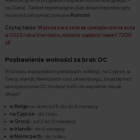
rejestracyjne (w przypadku wypadku komunikacyjnego –
na 2 lata). Tablice rejestracyjne i/lub dowód rejestracyjny
może też zatrzymać policja w
Rumunii
.
Czytaj także:
Wyższa kara za brak ubezpieczenia auta
w 2023 roku! Kierowco, możesz zapłacić nawet 7200
zł!
Pozbawienie wolności za brak OC
W sześciu europejskich państwach: w Belgii, na Cyprze, w
Grecji, Irlandii, Niemczech czy Luksemburgu, za jazdę bez
ubezpieczenia OC możesz trafić do więzienia. Na jak
długo?
w Belgii
na okres od 8 dni do 6 miesięcy
na Cyprze
– do 1 roku
w Grecji
– od 2 do 12 miesięcy
w Irlandii
– do 6 miesięcy
w Niemczech
– do 1 roku