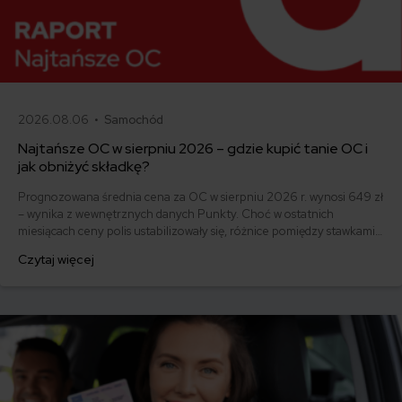
2026.08.06 •
Samochód
Najtańsze OC w sierpniu 2026 – gdzie kupić tanie OC i
jak obniżyć składkę?
Prognozowana średnia cena za OC w sierpniu 2026 r. wynosi 649 zł
– wynika z wewnętrznych danych Punkty. Choć w ostatnich
miesiącach ceny polis ustabilizowały się, różnice pomiędzy stawkami
za ubezpieczenie są ogromne. Jedni płacą zaledwie nieco ponad
Czytaj więcej
500 zł, inni – powyżej 1500 zł. Gdzie znaleźć najtańsze OC w Polsce
i jak obniżyć koszty ubezpieczenia samochodu? Odpowiadamy na
podstawie najnowszych danych z rynku.