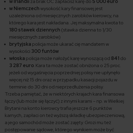
w Irlandii
za brak OC zapłacisz karę do
5 000 euro
w Niemczech
wysokość kary finansowej jest
uzależniona od miesięcznych zarobków kierowcy, na
którego kara jest nakładana. Jej maksymalna kwota to
180 stawek dziennych
(stawka dzienna to 1/30
miesięcznych zarobków)
brytyjska
policja może ukarać cię mandatem w
wysokości
300 funtów
włoska
policja może nałożyć karę wynoszącą od
841
do
3 287 euro
. Kara ta może zostać obniżona o 25 proc.
jeżeli od wygaśnięcia poprzedniej polisy nie upłynęło
więcej niż 15 dni oraz w przypadku kasacji pojazdu w
terminie do 30 dni od nieprzedłużenia polisy.
Trzeba pamiętać, że w niektórych krajach kara finansowa
łączy (lub może się łączyć) z innymi karami – np. w Wielkiej
Brytanii na konto kierowcy trafia jeszcze 6 punktów
karnych, zapłaci on też wyższą składkę ubezpieczeniową,
a jego samochód może zostać zajęty. Grozi mu też
postępowanie sądowe, którego wynikiem może być