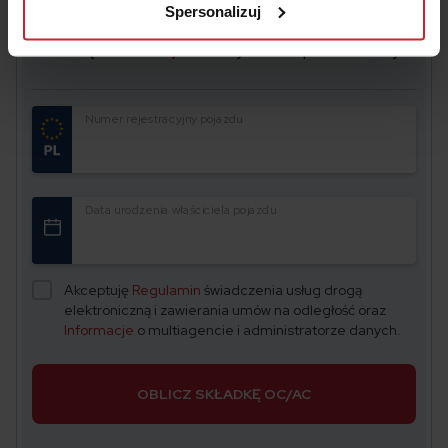
Spersonalizuj
Oszczędź na
OC/AC
– wyceń i kup w 2 minuty
Numer rejestracyjny pojazdu
Data urodzenia właściciela pojazdu
Akceptuję
Regulamin
świadczenia usług drogą
elektroniczną i zawierania umów na odległość oraz
Informacje
o multiagencie i administratorze danych.
OBLICZ SKŁADKĘ OC/AC