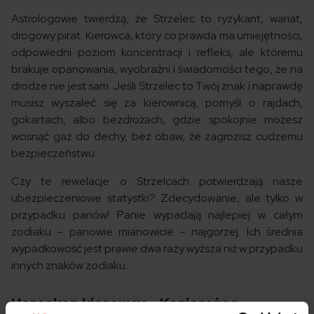
Astrologowie twierdzą, że Strzelec to ryzykant, wariat,
drogowy pirat. Kierowca, który co prawda ma umiejętności,
odpowiedni poziom koncentracji i refleks, ale któremu
brakuje opanowania, wyobraźni i świadomości tego, że na
drodze nie jest sam. Jeśli Strzelec to Twój znak i naprawdę
musisz wyszaleć się za kierownicą, pomyśl o rajdach,
gokartach, albo bezdrożach, gdzie spokojnie możesz
wcisnąć gaz do dechy, bez obaw, że zagrozisz cudzemu
bezpieczeństwu.
Czy te rewelacje o Strzelcach potwierdzają nasze
ubezpieczeniowe statystki? Zdecydowanie, ale tylko w
przypadku panów! Panie wypadają najlepiej w całym
zodiaku – panowie mianowicie – najgorzej. Ich średnia
wypadkowość jest prawie dwa razy wyższa niż w przypadku
innych znaków zodiaku.
Horoskop kierowcy – Koziorożec