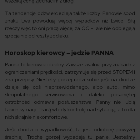
wszelką cenę zjechać im z drogi.
Tą tendencję odzwierciedlają także liczby. Panowie spod
znaku Lwa powodują więcej wypadków niż Lwice. Siłą
rzeczy więc to oni płacą więcej za OC – ale nie odbiegają
specjalnie od reszty zodiaku.
Horoskop kierowcy – jedzie PANNA
Panna to kierowca idealny. Zawsze zwalnia przy znakach z
ograniczeniami prędkości, zatrzymuje się przed STOPEM i
zna przepisy. Niestety gorzej radzi sobie jeśli na drodze
dzieje się coś nieprzewidzianego, albo auto, mimo
skrupulatnego serwisowania i daleko posuniętej
ostrożności odmawia posłuszeństwa. Panny nie lubią
takich sytuacji. Tracą wtedy kontrolę nad sytuacją, a to dla
nich skrajnie niekomfortowe.
Jeśli chodzi o wypadkowość, ta jest odrobinę powyżej
średniej. Trochę gorzej wypadają tu panie. Jesteśmy