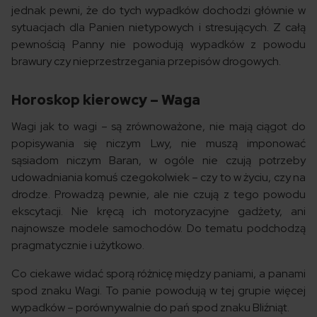
jednak pewni, że do tych wypadków dochodzi głównie w
sytuacjach dla Panien nietypowych i stresujących. Z całą
pewnością Panny nie powodują wypadków z powodu
brawury czy nieprzestrzegania przepisów drogowych.
Horoskop kierowcy – Waga
Wagi jak to wagi – są zrównoważone, nie mają ciągot do
popisywania się niczym Lwy, nie muszą imponować
sąsiadom niczym Baran, w ogóle nie czują potrzeby
udowadniania komuś czegokolwiek – czy to w życiu, czy na
drodze. Prowadzą pewnie, ale nie czują z tego powodu
ekscytacji. Nie kręcą ich motoryzacyjne gadżety, ani
najnowsze modele samochodów. Do tematu podchodzą
pragmatycznie i użytkowo.
Co ciekawe widać sporą różnicę między paniami, a panami
spod znaku Wagi. To panie powodują w tej grupie więcej
wypadków – porównywalnie do pań spod znaku Bliźniąt.