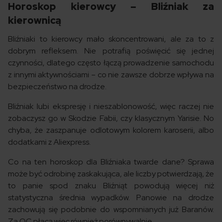
Horoskop kierowcy – Bliźniak za
kierownicą
Bliźniaki to kierowcy mało skoncentrowani, ale za to z
dobrym refleksem. Nie potrafią poświęcić się jednej
czynności, dlatego często łączą prowadzenie samochodu
z innymi aktywnościami – co nie zawsze dobrze wpływa na
bezpieczeństwo na drodze.
Bliźniak lubi ekspresję i nieszablonowość, więc raczej nie
zobaczysz go w Skodzie Fabii, czy klasycznym Yarisie. No
chyba, że zaszpanuje odlotowym kolorem karoserii, albo
dodatkami z Aliexpress.
Co na ten horoskop dla Bliźniaka twarde dane? Sprawa
może być odrobinę zaskakująca, ale liczby potwierdzają, że
to panie spod znaku Bliźniąt powodują więcej niż
statystyczna średnia wypadków. Panowie na drodze
zachowują się podobnie do wspomnianych już Baranów.
Za OC płacą więc również porównywalnie.