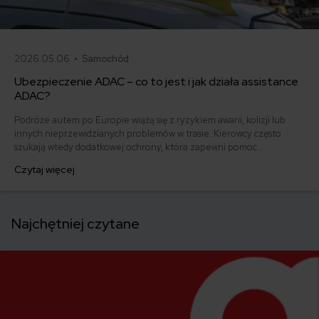
2026.05.06 •
Samochód
Ubezpieczenie ADAC – co to jest i jak działa assistance
ADAC?
Podróże autem po Europie wiążą się z ryzykiem awarii, kolizji lub
innych nieprzewidzianych problemów w trasie. Kierowcy często
szukają wtedy dodatkowej ochrony, która zapewni pomoc
techniczną, holowanie lub wsparcie organizacyjne poza granicami
Czytaj więcej
kraju. Jednym z rozwiązań, które pojawia się w tym kontekście, jest
członkostwo w ADAC – niemieckim automobilklubie oferującym
pomoc drogową i usługi assistance w Europie.
Najchętniej czytane