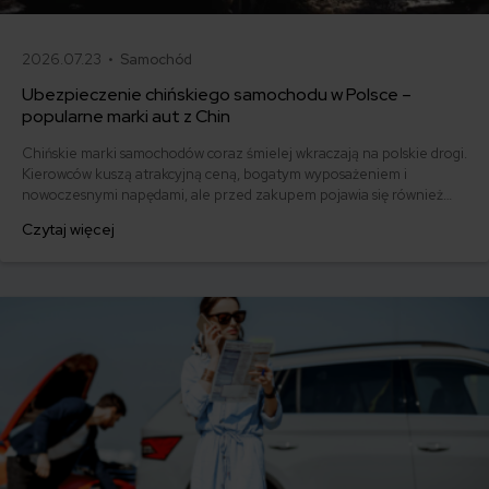
2026.07.23 •
Samochód
Ubezpieczenie chińskiego samochodu w Polsce –
popularne marki aut z Chin
Chińskie marki samochodów coraz śmielej wkraczają na polskie drogi.
Kierowców kuszą atrakcyjną ceną, bogatym wyposażeniem i
nowoczesnymi napędami, ale przed zakupem pojawia się również
pytanie: ile kosztuje ich ubezpieczenie? Sprawdzamy, czy polisy
Czytaj więcej
komunikacyjne dla marek takich jak MG, BYD, Omoda, Jaecoo i BAIC
różnią się od ubezpieczeń dla popularnych aut europejskich,
japońskich i koreańskich.