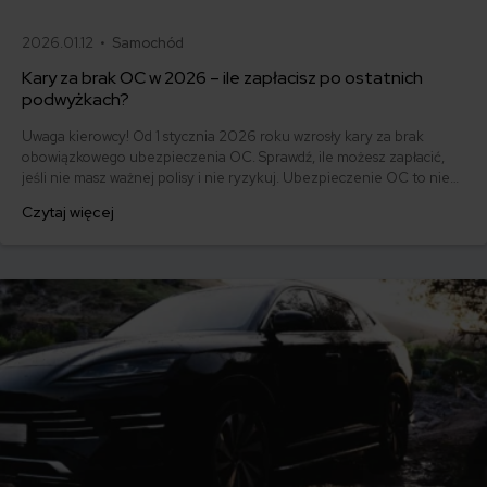
2026.01.12 •
Samochód
Kary za brak OC w 2026 – ile zapłacisz po ostatnich
podwyżkach?
Uwaga kierowcy! Od 1 stycznia 2026 roku wzrosły kary za brak
obowiązkowego ubezpieczenia OC. Sprawdź, ile możesz zapłacić,
jeśli nie masz ważnej polisy i nie ryzykuj. Ubezpieczenie OC to nie
tylko obowiązek, ale też ochrona dla Ciebie i innych uczestników
Czytaj więcej
ruchu drogowego.