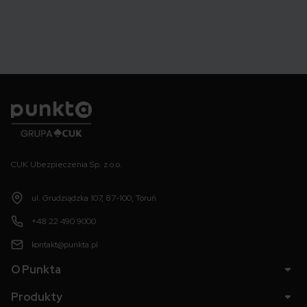
Punkta
CUK Ubezpieczenia Sp. z o.o.
ul. Grudziądzka 107, 87-100, Toruń
+48 22 490 9000
kontakt@punkta.pl
O Punkta
Produkty