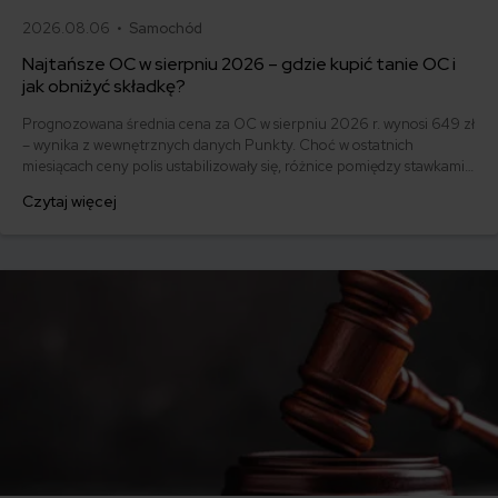
2026.08.06 •
Samochód
Najtańsze OC w sierpniu 2026 – gdzie kupić tanie OC i
jak obniżyć składkę?
Prognozowana średnia cena za OC w sierpniu 2026 r. wynosi 649 zł
– wynika z wewnętrznych danych Punkty. Choć w ostatnich
miesiącach ceny polis ustabilizowały się, różnice pomiędzy stawkami
za ubezpieczenie są ogromne. Jedni płacą zaledwie nieco ponad
Czytaj więcej
500 zł, inni – powyżej 1500 zł. Gdzie znaleźć najtańsze OC w Polsce
i jak obniżyć koszty ubezpieczenia samochodu? Odpowiadamy na
podstawie najnowszych danych z rynku.