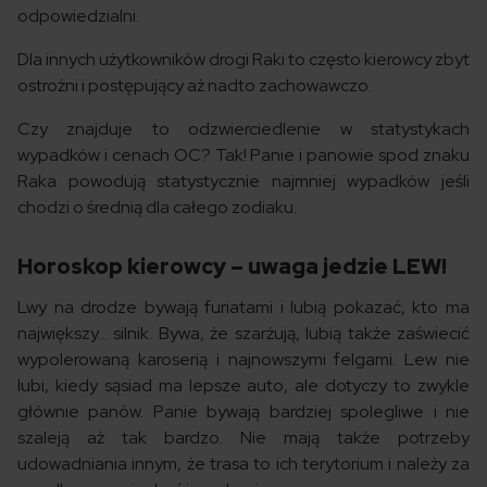
odpowiedzialni.
Dla innych użytkowników drogi Raki to często kierowcy zbyt
ostrożni i postępujący aż nadto zachowawczo.
Czy znajduje to odzwierciedlenie w statystykach
wypadków i cenach OC? Tak! Panie i panowie spod znaku
Raka powodują statystycznie najmniej wypadków jeśli
chodzi o średnią dla całego zodiaku.
Horoskop kierowcy – uwaga jedzie LEW!
Lwy na drodze bywają furiatami i lubią pokazać, kto ma
największy… silnik. Bywa, że szarżują, lubią także zaświecić
wypolerowaną karoserią i najnowszymi felgami. Lew nie
lubi, kiedy sąsiad ma lepsze auto, ale dotyczy to zwykle
głównie panów. Panie bywają bardziej spolegliwe i nie
szaleją aż tak bardzo. Nie mają także potrzeby
udowadniania innym, że trasa to ich terytorium i należy za