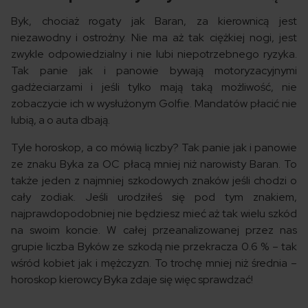
Byk, chociaż rogaty jak Baran, za kierownicą jest
niezawodny i ostrożny. Nie ma aż tak ciężkiej nogi, jest
zwykle odpowiedzialny i nie lubi niepotrzebnego ryzyka.
Tak panie jak i panowie bywają motoryzacyjnymi
gadżeciarzami i jeśli tylko mają taką możliwość, nie
zobaczycie ich w wysłużonym Golfie. Mandatów płacić nie
lubią, a o auta dbają.
Tyle horoskop, a co mówią liczby? Tak panie jak i panowie
ze znaku Byka za OC płacą mniej niż narowisty Baran. To
także jeden z najmniej szkodowych znaków jeśli chodzi o
cały zodiak. Jeśli urodziłeś się pod tym znakiem,
najprawdopodobniej nie będziesz mieć aż tak wielu szkód
na swoim koncie. W całej przeanalizowanej przez nas
grupie liczba Byków ze szkodą nie przekracza 0.6 % – tak
wśród kobiet jak i mężczyzn. To trochę mniej niż średnia –
horoskop kierowcy Byka zdaje się więc sprawdzać!