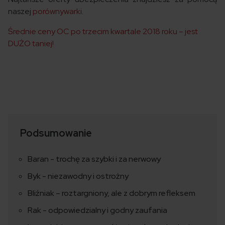
naszej
porównywarki
.
Średnie ceny OC po trzecim kwartale 2018 roku – jest
DUŻO taniej!
Podsumowanie
Baran - trochę za szybki i za nerwowy
Byk - niezawodny i ostrożny
Bliźniak – roztargniony, ale z dobrym refleksem
Rak - odpowiedzialny i godny zaufania