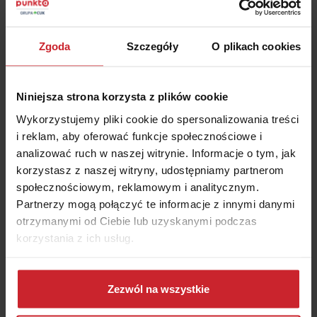
Jeździ przepisowo, jest zdystansowany i raczej ostrożny.
Panie lubią wszystko zaplanować, mają także alternatywy
Zgoda
Szczegóły
O plikach cookies
na każdą nieprzewidzianą drogową sytuację. Panowie
zdecydowanie nie lubią się spieszyć, wolą wyjechać
wcześniej niż wymijać wszystkich maruderów, bo czas goni.
Niniejsza strona korzysta z plików cookie
Minusem Koziorożców bywa ich nadmierne asekuranctwo.
Powinni uczyć się podejmować szybsze drogowe decyzje.
Wykorzystujemy pliki cookie do spersonalizowania treści
i reklam, aby oferować funkcje społecznościowe i
Jak w statystykach ubezpieczycieli wypadają Koziorożce?
analizować ruch w naszej witrynie. Informacje o tym, jak
Nie będzie zdziwienia: jest dobrze. Koziorożce – tak
korzystasz z naszej witryny, udostępniamy partnerom
kobiety jak i mężczyźni powodują mniej wypadków niż
społecznościowym, reklamowym i analitycznym.
średnia dla całego zodiaku.
Partnerzy mogą połączyć te informacje z innymi danymi
otrzymanymi od Ciebie lub uzyskanymi podczas
Horoskop kierowcy – Wodnik
korzystania z ich usług.
Wodnik to pasjonat techniki – przynajmniej ten płci
Dowiedz się więcej na temat tego, kim jesteśmy, jak
męskiej. Zwykle zna się na motoryzacji, prowadzi pewnie,
można się z nami skontaktować i w jaki sposób
Zezwól na wszystkie
bezpiecznie i z rozwagą. Potrafi wymienić koło, albo
przetwarzamy dane osobowe w ramach
Polityki
wezwać pomoc, jeśli nie chce mu się brudzić rączek.