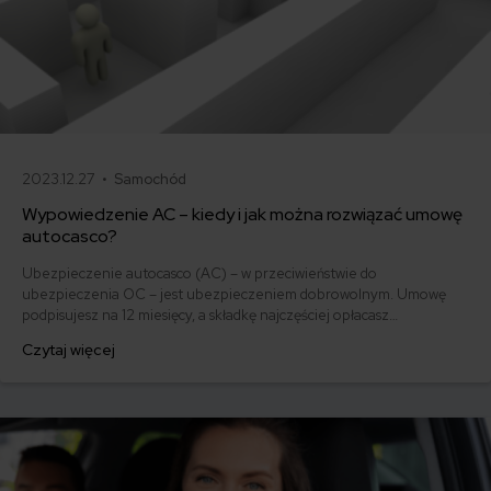
2023.12.27 •
Samochód
Wypowiedzenie AC – kiedy i jak można rozwiązać umowę
autocasco?
Ubezpieczenie autocasco (AC) – w przeciwieństwie do
ubezpieczenia OC – jest ubezpieczeniem dobrowolnym. Umowę
podpisujesz na 12 miesięcy, a składkę najczęściej opłacasz
jednorazowo. Co w przypadku, gdy udało Ci się znaleźć lepszą
Czytaj więcej
ofertę lub zdecydowałeś się sprzedać samochód w trakcie trwania
umowy? Sprawdź, w jakich sytuacjach ubezpieczenie AC wygasa
samo, a kiedy można odstąpić od umowy.