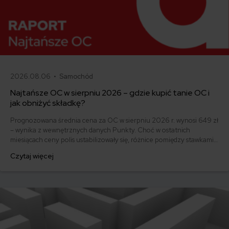
2026.08.06 •
Samochód
Najtańsze OC w sierpniu 2026 – gdzie kupić tanie OC i
jak obniżyć składkę?
Prognozowana średnia cena za OC w sierpniu 2026 r. wynosi 649 zł
– wynika z wewnętrznych danych Punkty. Choć w ostatnich
miesiącach ceny polis ustabilizowały się, różnice pomiędzy stawkami
za ubezpieczenie są ogromne. Jedni płacą zaledwie nieco ponad
Czytaj więcej
500 zł, inni – powyżej 1500 zł. Gdzie znaleźć najtańsze OC w Polsce
i jak obniżyć koszty ubezpieczenia samochodu? Odpowiadamy na
podstawie najnowszych danych z rynku.