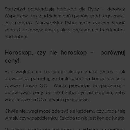
Statystyki potwierdzają horoskop dla Ryby – kierowcy.
Wypadków -tak z udziałem pań i panów spod tego znaku
jest niedużo. Marzycielska Ryba może czasem stracić
kontakt z rzeczywistością, ale szczęśliwie nie traci kontroli
nad autem.
Horoskop, czy nie horoskop – porównuj
ceny!
Bez względu na to, spod jakiego znaku jesteś i jak
prowadzisz, pamiętaj, że brak szkód na koncie oznacza
zawsze tańsze OC. Warto prowadzić bezpieczenie i
porównywać ceny, bo nie trzeba być astrologiem, żeby
wiedzieć, że na OC nie warto przepłacać.
Chwila nieuwagi może zdarzyć się każdemu czy urodził się
w maju czy w październiku. Szkoda to nie jest koniec świata.
Najtańsze oferty ubezpieczenia znajdziesz za pomocą