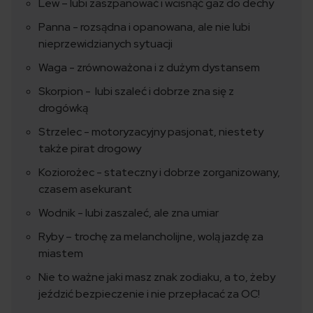
Lew – lubi zaszpanować i wcisnąć gaz do dechy
Panna - rozsądna i opanowana, ale nie lubi
nieprzewidzianych sytuacji
Waga - zrównoważona i z dużym dystansem
Skorpion - lubi szaleć i dobrze zna się z
drogówką
Strzelec - motoryzacyjny pasjonat, niestety
także pirat drogowy
Koziorożec - stateczny i dobrze zorganizowany,
czasem asekurant
Wodnik - lubi zaszaleć, ale zna umiar
Ryby – trochę za melancholijne, wolą jazdę za
miastem
Nie to ważne jaki masz znak zodiaku, a to, żeby
jeździć bezpieczenie i nie przepłacać za OC!