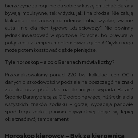
bierze życie za rogi i nie da sobie w kaszę dmuchać. Barany
bywają impulsywne, tak w życiu, jak i na drodze. Nie żałują
klaksonu i nie znoszą maruderów. Lubią szybkie, zwinne
auta i nie dla nich typowe „dzieciowozy”. Nie powinny
jednak inwestować w sportowe Porsche, bo brawura w
połączeniu z temperamentem bywa zgubna! Ciężka noga
może potem kosztować ciężkie pieniądze.
Tyle horoskop – a co o Baranach mówią liczby?
Przeanalizowaliśmy ponad 220 tys. kalkulacji cen OC i
danych o szkodowości w podziale na poszczególne znaki
zodiaku oraz płeć. Jak na tle innych wypada Baran?
Średnio Barany płacą za OC odrobinę więcej niż średnia dla
wszystkich znaków zodiaku – gorzej wypadają panowie
spod tego znaku, paniom najwyraźniej udaje się lepiej
okiełznać swój temperament.
Horoskop kierowcy – Byk za kierownicą