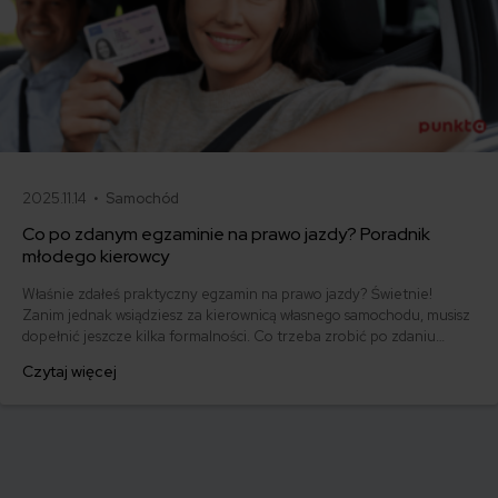
2025.11.14 •
Samochód
Co po zdanym egzaminie na prawo jazdy? Poradnik
młodego kierowcy
Właśnie zdałeś praktyczny egzamin na prawo jazdy? Świetnie!
Zanim jednak wsiądziesz za kierownicą własnego samochodu, musisz
dopełnić jeszcze kilka formalności. Co trzeba zrobić po zdaniu
egzaminu na prawo jazdy? Poznaj praktyczne wskazówki, dzięki
Czytaj więcej
którym szybko załatwisz sprawy urzędowe i będziesz mógł prowadzić
swoje auto.