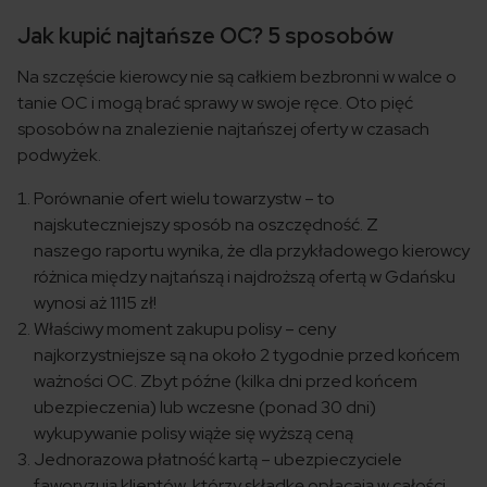
Jak kupić najtańsze OC? 5 sposobów
Na szczęście kierowcy nie są całkiem bezbronni w walce o
tanie OC i mogą brać sprawy w swoje ręce. Oto pięć
sposobów na znalezienie najtańszej oferty w czasach
podwyżek.
Porównanie ofert wielu towarzystw – to
najskuteczniejszy sposób na oszczędność. Z
naszego raportu wynika, że dla przykładowego kierowcy
różnica między najtańszą i najdroższą ofertą w Gdańsku
wynosi aż 1115 zł!
Właściwy moment zakupu polisy – ceny
najkorzystniejsze są na około 2 tygodnie przed końcem
ważności OC. Zbyt późne (kilka dni przed końcem
ubezpieczenia) lub wczesne (ponad 30 dni)
wykupywanie polisy wiąże się wyższą ceną
Jednorazowa płatność kartą – ubezpieczyciele
faworyzują klientów, którzy składkę opłacają w całości,