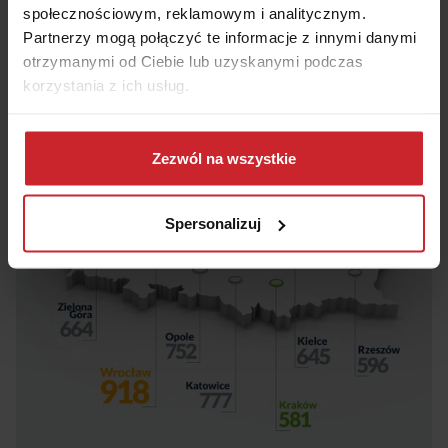
społecznościowym, reklamowym i analitycznym.
Partnerzy mogą połączyć te informacje z innymi danymi
otrzymanymi od Ciebie lub uzyskanymi podczas
korzystania z ich usług.
Dowiedz się więcej na temat tego, kim jesteśmy, jak
można się z nami skontaktować i w jaki sposób
Zezwól na wszystkie
przetwarzamy dane osobowe w ramach
Polityki
prywatności
.
Spersonalizuj