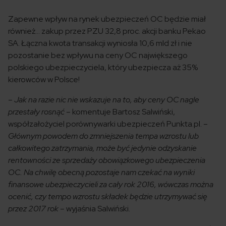
Zapewne wpływ na rynek ubezpieczeń OC będzie miał
również… zakup przez PZU 32,8 proc. akcji banku Pekao
SA. Łączna kwota transakcji wyniosła 10,6 mld zł i nie
pozostanie bez wpływu na ceny OC największego
polskiego ubezpieczyciela, który ubezpiecza aż 35%
kierowców w Polsce!
– Jak na razie nic nie wskazuje na to, aby ceny OC nagle
przestały rosnąć –
komentuje Bartosz Salwiński,
współzałożyciel porównywarki ubezpieczeń Punkta.pl.
–
Głównym powodem do zmniejszenia tempa wzrostu lub
całkowitego zatrzymania, może być jedynie odzyskanie
rentowności ze sprzedaży obowiązkowego ubezpieczenia
OC. Na chwilę obecną pozostaje nam czekać na wyniki
finansowe ubezpieczycieli za cały rok 2016, wówczas można
ocenić, czy tempo wzrostu składek będzie utrzymywać się
przez 2017 rok –
wyjaśnia Salwiński.