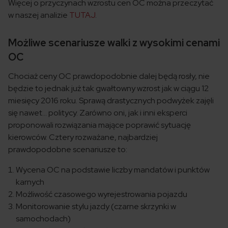
Więcej o przyczynach wzrostu cen OC można przeczytać
w naszej analizie
TUTAJ
.
Możliwe scenariusze walki z wysokimi cenami
OC
Chociaż ceny OC prawdopodobnie dalej będą rosły, nie
będzie to jednak już tak gwałtowny wzrost jak w ciągu 12
miesięcy 2016 roku. Sprawą drastycznych podwyżek zajęli
się nawet… politycy. Zarówno oni, jak i inni eksperci
proponowali rozwiązania mające poprawić sytuację
kierowców. Cztery rozważane, najbardziej
prawdopodobne scenariusze to:
Wycena OC na podstawie liczby mandatów i punktów
karnych
Możliwość czasowego wyrejestrowania pojazdu
Monitorowanie stylu jazdy (czarne skrzynki w
samochodach)