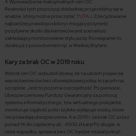
Wprowadzenie maksymalnych cen OC
Realności tych propozycji dokładniej przyjrzeliśmy się w
analizie, którą można przeczytać
TUTAJ
. Zdecydowanie
najbardziej prawdopodobny i mogący przynieść
pozytywne skutki dla kierowców jest scenariusz
zakładający monitorowanie stylu jazdy. Rozwiązanie to
działa już z powodzeniem np. w Wielkiej Brytanii.
Kary za brak OC w 2019 roku
Wzrost cen OC wzbudził obawy, że na ulicach pojawi się
więcej kierowców bez obowiązkowej polisy, liczących na
szczęście. Jest to pozorna oszczędność. Po pierwsze,
Ubezpieczeniowy Fundusz Gwarancyjny za pomocą
systemu informatycznego, tzw. wirtualnego policjanta,
monitoruje ciągłość polis i szybko wyłapuje osoby, które
nie posiadają ubezpieczenia. A w 2019 r. za brak OC przez
ponad 14 dni zapłacimy aż… 4500 zł kary! Po drugie, w
razie wypadku, sprawca bez OC będzie musiał pokryć