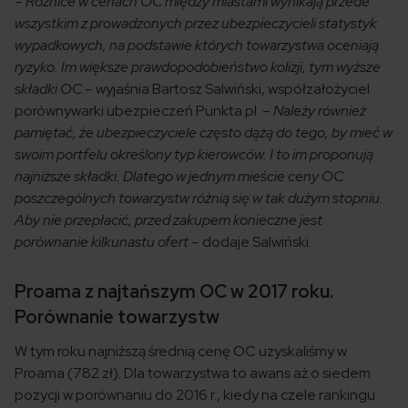
– Różnice w cenach OC między miastami wynikają przede
wszystkim z prowadzonych przez ubezpieczycieli statystyk
wypadkowych, na podstawie których towarzystwa oceniają
ryzyko. Im większe prawdopodobieństwo kolizji, tym wyższe
składki OC –
wyjaśnia Bartosz Salwiński, współzałożyciel
porównywarki ubezpieczeń Punkta.pl
.
– Należy również
pamiętać, że ubezpieczyciele często dążą do tego, by mieć w
swoim portfelu określony typ kierowców. I to im proponują
najniższe składki. Dlatego w jednym mieście ceny OC
poszczególnych towarzystw różnią się w tak dużym stopniu.
Aby nie przepłacić, przed zakupem konieczne jest
porównanie kilkunastu ofert –
dodaje Salwiński.
Proama z najtańszym OC w 2017 roku.
Porównanie towarzystw
W tym roku najniższą średnią cenę OC uzyskaliśmy w
Proama (782 zł). Dla towarzystwa to awans aż o siedem
pozycji w porównaniu do 2016 r., kiedy na czele rankingu