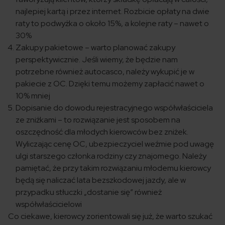
najlepiej kartą i przez internet. Rozbicie opłaty na dwie
raty to podwyżka o około 15%, a kolejne raty – nawet o
30%
Zakupy pakietowe – warto planować zakupy
perspektywicznie. Jeśli wiemy, że będzie nam
potrzebne również autocasco, należy wykupić je w
pakiecie z OC. Dzięki temu możemy zapłacić nawet o
10% mniej
Dopisanie do dowodu rejestracyjnego współwłaściciela
ze zniżkami – to rozwiązanie jest sposobem na
oszczędność dla młodych kierowców bez zniżek.
Wyliczając cenę OC, ubezpieczyciel weźmie pod uwagę
ulgi starszego członka rodziny czy znajomego. Należy
pamiętać, że przy takim rozwiązaniu młodemu kierowcy
będą się naliczać lata bezszkodowej jazdy, ale w
przypadku stłuczki „dostanie się” również
współwłaścicielowi
Co ciekawe, kierowcy zorientowali się już, że warto szukać