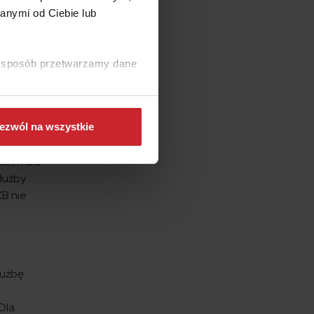
anymi od Ciebie lub
zrost
ki sposób przetwarzamy dane
o 2025
roc. PKB,
ezwól na wszystkie
czeń dla
łużby
KB nie
łużbę
 Dla