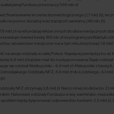
kę paliatywną Fundusz przeznaczy 599 mln zł.
ież finansowanie leczenia stomatologicznego (1,7 mld zł), lecz
odki na pomoc doraźną oraz transport sanitarny (48 mln zł).
,8 mld zł na refundację leków i innych środków medycznych do
zewiduje również kwotę 189 mln zł na programy profilaktyki zd
tów, ratownictwo medyczne ma w tym roku kosztować 1,8 mld z
ić na swoje oddziały w całej Polsce. Najwięcej pieniędzy bo aż 
Kwotę 8,8 mld zł będzie miał do rozdysponowania Śląski oddział
je się oddział Wielkopolski – 6,4 mld zł i Małopolski z kwotą 6,2
o Dolnośląskiego Oddziału NFZ, 4,9 mld zł do Łódzkiego, 4,1 mld 
ego.
działy NFZ otrzymają 3,8 mld zł. Nieco mniej środków bo 3,1 ml
skim. Natomiast oddziały Funduszu w woj. warmińsko-mazursk
 i opolskim będą dysponować odpowiednio kwotami: 2,5 mld zł, 