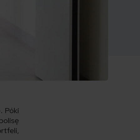
. Póki
polisę
tfeli,