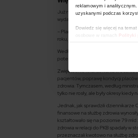
Więcej pieniędzy w syste
reklamowym i analitycznym. 
Już na początku sierpnia 2016 r. min
uzyskanymi podczas korzysta
wydatków na służbę zdrowia.
Dowiedz się więcej na temat
– Planujemy systematyczny wzrost n
osobowe w ramach
Polityki
roku, to jest coś zupełnie unikalneg
Według obietnic Radziwiłła, wydatki 
potem wzrastać do 6 proc. w 2025 ro
Zwiększenie finansowania w ocenie m
pacjentów, poprawę kondycji placó
zdrowia. Tymczasem, według ministr
tylko nie rosły, ale były okresy kiedy
Jednak, jak sprawdzili dziennikarze 
finansowe na służbę zdrowia wynosiły
kształtowało się na poziomie 79 mld z
zdrowia w relacji do PKB spadały w s
przeznaczali kwotowo na służbę zdrowi