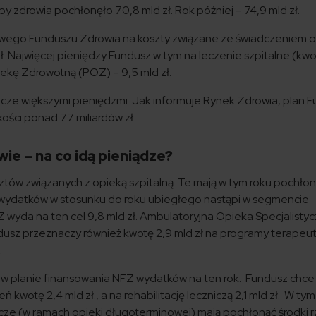
by zdrowia pochłonęło 70,8 mld zł. Rok później – 74,9 mld zł.
wego Funduszu Zdrowia na koszty związane ze świadczeniem o
 Najwięcej pieniędzy Fundusz w tym na leczenie szpitalne (kw
ekę Zdrowotną (POZ) – 9,5 mld zł.
ze większymi pieniędzmi. Jak informuje Rynek Zdrowia, plan 
ości ponad 77 miliardów zł.
ie – na co idą pieniądze?
tów związanych z opieką szpitalną. Te mają w tym roku pochło
t wydatków w stosunku do roku ubiegłego nastąpi w segmencie
wyda na ten cel 9,8 mld zł. Ambulatoryjna Opieka Specjalisty
ndusz przeznaczy również kwotę 2,9 mld zł na programy terapeu
.
h w planie finansowania NFZ wydatków na ten rok. Fundusz chc
ń kwotę 2,4 mld zł., a na rehabilitację leczniczą 2,1 mld zł. W tym
cze (w ramach opieki długoterminowej) mają pochłonąć środki r