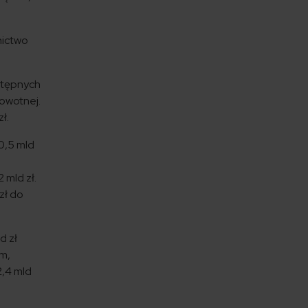
nictwo
stępnych
rowotnej.
ł.
10,5 mld
 mld zł.
zł do
d zł
im,
2,4 mld