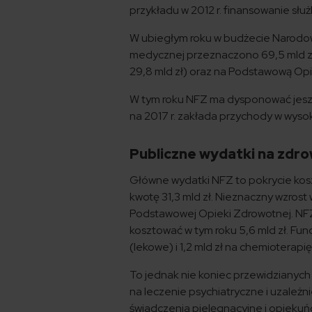
przykładu w 2012 r. finansowanie służ
W ubiegłym roku w budżecie Narodo
medycznej przeznaczono 69,5 mld zł.
29,8 mld zł) oraz na Podstawową Opi
W tym roku NFZ ma dysponować jeszc
na 2017 r. zakłada przychody w wysok
Publiczne wydatki na zdrow
Główne wydatki NFZ to pokrycie kosz
kwotę 31,3 mld zł. Nieznaczny wzros
Podstawowej Opieki Zdrowotnej. NFZ 
kosztować w tym roku 5,6 mld zł. Fu
(lekowe) i 1,2 mld zł na chemioterapię
To jednak nie koniec przewidzianyc
na leczenie psychiatryczne i uzależnie
świadczenia pielęgnacyjne i opiekuń