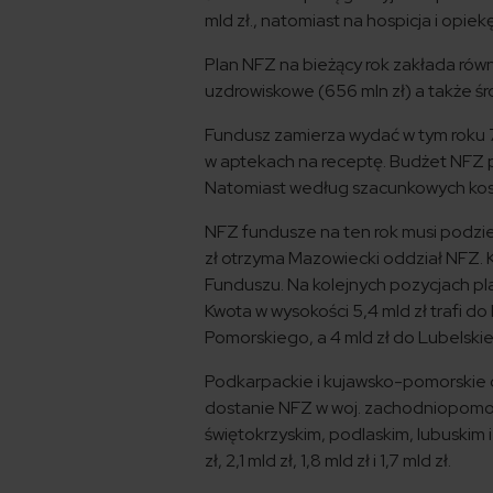
mld zł., natomiast na hospicja i opie
Plan NFZ na bieżący rok zakłada równ
uzdrowiskowe (656 mln zł) a także śr
Fundusz zamierza wydać w tym roku 7
w aptekach na receptę. Budżet NFZ pr
Natomiast według szacunkowych kosz
NFZ fundusze na ten rok musi podziel
zł otrzyma Mazowiecki oddział NFZ. 
Funduszu. Na kolejnych pozycjach plasu
Kwota w wysokości 5,4 mld zł trafi d
Pomorskiego, a 4 mld zł do Lubelski
Podkarpackie i kujawsko-pomorskie od
dostanie NFZ w woj. zachodniopomor
świętokrzyskim, podlaskim, lubuskim
zł, 2,1 mld zł, 1,8 mld zł i 1,7 mld zł.