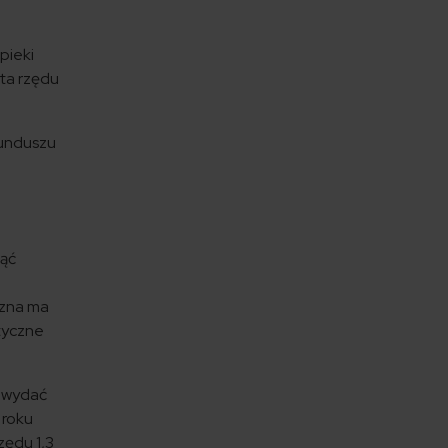
pieki
ota rzędu
Funduszu
nąć
czna ma
tyczne
e wydać
 roku
zędu 1,3