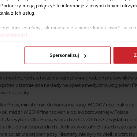
mie ochrony zdrowia?
Partnerzy mogą połączyć te informacje z innymi danymi otrzym
ister zdrowia Konstanty Radziwiłł zapowiadał w rozmowie z PAP w
nia z ich usług.
 tego, kim jesteśmy, jak można się z nami skontaktować i w ja
akładów na ochronę zdrowia, jako odsetek PKB od 2018 roku d
 prywatności
.
o – mówił wówczas.
na służbę zdrowia w 2018 roku jako odsetek mają wynosić 4,58 p
Spersonalizuj
Z
ku.
inistra ma pozytywnie przełożyć się na lepszy dostęp do świad
wek medycznych, a także na wzrost wynagrodzeń pracowników s
a przez ostatnie lata nakłady na opiekę medyczną względem P
 nawet spadały.
Oko.Press, minister nie do końca ma rację. W 2007 roku nakłady
 ok. mld zł. W 2014 finansowanie opieki zdrowotnej w Polsce
ł. Jak wylicza Oko.Press, w latach 2010, 2011 i 2012 wydatki na s
tosunku do lat poprzednich. Jednak w ostatnich latach rządzący
a coraz więcej pieniędzy. Niestety, nie były to wielkie wzrosty.