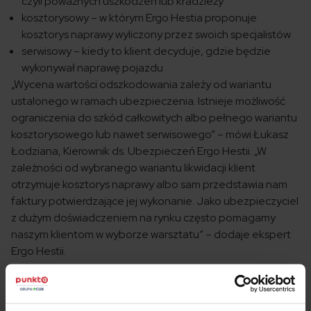
czyli poważnych uszkodzeń lub kradzieży
kosztorysowy – w którym Ergo Hestia proponuje
kosztorys naprawy wyliczony przez swoich specjalistów
serwisowy – kiedy to klient decyduje, gdzie będzie
wykonywał naprawę pojazdu
„Wycena wartości odszkodowania zależy od wariantu
ustalonego w ramach ubezpieczenia. Istnieje możliwość
ograniczenia do szkód całkowitych albo pełnego wariantu
kosztorysowego lub nawet serwisowego” – mówi
Łukasz
Łodziana, Kierownik ds. Ubezpieczeń Ergo Hestii. „
W
zależności od wybranego wariantu likwidacji klient
otrzymuje kosztorys naprawy albo sam przedstawia nam
faktury potwierdzające jej wykonanie. Jako ubezpieczyciel
z dużym doświadczeniem na rynku często pomagamy
naszym klientom w wyborze warsztatu” – dodaje ekspert
Ergo Hestii.