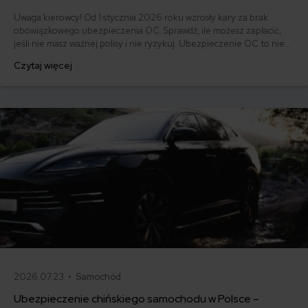
Uwaga kierowcy! Od 1 stycznia 2026 roku wzrosły kary za brak
obowiązkowego ubezpieczenia OC. Sprawdź, ile możesz zapłacić,
jeśli nie masz ważnej polisy i nie ryzykuj. Ubezpieczenie OC to nie
tylko obowiązek, ale też ochrona dla Ciebie i innych uczestników
Czytaj więcej
ruchu drogowego.
2026.07.23 •
Samochód
Ubezpieczenie chińskiego samochodu w Polsce –