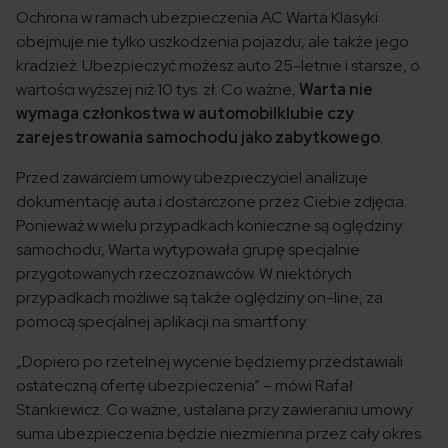
Ochrona w ramach ubezpieczenia AC Warta Klasyki
obejmuje nie tylko uszkodzenia pojazdu, ale także jego
kradzież. Ubezpieczyć możesz auto 25-letnie i starsze, o
wartości wyższej niż 10 tys. zł. Co ważne,
Warta nie
wymaga członkostwa w automobilklubie czy
zarejestrowania samochodu jako zabytkowego
.
Przed zawarciem umowy ubezpieczyciel analizuje
dokumentację auta i dostarczone przez Ciebie zdjęcia.
Ponieważ w wielu przypadkach konieczne są oględziny
samochodu, Warta wytypowała grupę specjalnie
przygotowanych rzeczoznawców. W niektórych
przypadkach możliwe są także oględziny on-line, za
pomocą specjalnej aplikacji na smartfony.
„Dopiero po rzetelnej wycenie będziemy przedstawiali
ostateczną ofertę ubezpieczenia” – mówi Rafał
Stankiewicz. Co ważne, ustalana przy zawieraniu umowy
suma ubezpieczenia będzie niezmienna przez cały okres