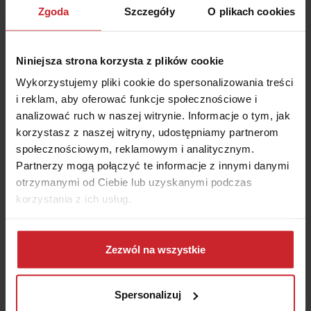
Zgoda
Szczegóły
O plikach cookies
Podsumowanie
Niniejsza strona korzysta z plików cookie
Wykorzystujemy pliki cookie do spersonalizowania treści
Warta oferuje specjalne AC dla samochodów
i reklam, aby oferować funkcje społecznościowe i
zabytkowych Warta Klasyki.
analizować ruch w naszej witrynie. Informacje o tym, jak
Ubezpieczyciel nie wymaga członkostwa w
korzystasz z naszej witryny, udostępniamy partnerom
automobilklubie ani zarejestrowania samochodu
społecznościowym, reklamowym i analitycznym.
jako zabytkowego.
Partnerzy mogą połączyć te informacje z innymi danymi
otrzymanymi od Ciebie lub uzyskanymi podczas
Warta w ramach tego rozwiązania ubezpiecza
korzystania z ich usług.
auta o wartości wyższej niż 10 tys. zł.
PZU nie stosuje limitów wartości pojazdów,
Dowiedz się więcej na temat tego, kim jesteśmy, jak
jednak konieczna jest indywidualna wycena
można się z nami skontaktować i w jaki sposób
Zezwól na wszystkie
ubezpieczanego auta.
przetwarzamy dane osobowe w ramach
Polityki
Kupując ubezpieczenie auta zabytkowego w
prywatności
.
Spersonalizuj
PZU sam możesz wybrać warsztat lub