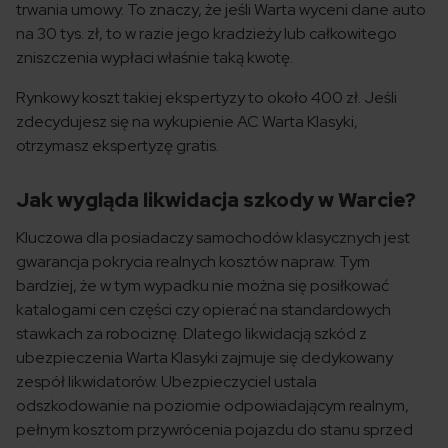
trwania umowy. To znaczy, że jeśli Warta wyceni dane auto
na 30 tys. zł, to w razie jego kradzieży lub całkowitego
zniszczenia wypłaci właśnie taką kwotę.
Rynkowy koszt takiej ekspertyzy to około 400 zł. Jeśli
zdecydujesz się na wykupienie AC Warta Klasyki,
otrzymasz ekspertyzę gratis.
Jak wygląda likwidacja szkody w Warcie?
Kluczowa dla posiadaczy samochodów klasycznych jest
gwarancja pokrycia realnych kosztów napraw. Tym
bardziej, że w tym wypadku nie można się posiłkować
katalogami cen części czy opierać na standardowych
stawkach za robociznę. Dlatego likwidacją szkód z
ubezpieczenia Warta Klasyki zajmuje się dedykowany
zespół likwidatorów. Ubezpieczyciel ustala
odszkodowanie na poziomie odpowiadającym realnym,
pełnym kosztom przywrócenia pojazdu do stanu sprzed