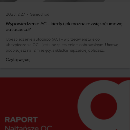
2023.12.27 •
Samochód
Wypowiedzenie AC – kiedy i jak można rozwiązać umowę
autocasco?
Ubezpieczenie autocasco (AC) – w przeciwieństwie do
ubezpieczenia OC – jest ubezpieczeniem dobrowolnym. Umowę
podpisujesz na 12 miesięcy, a składkę najczęściej opłacasz
jednorazowo. Co w przypadku, gdy udało Ci się znaleźć lepszą
Czytaj więcej
ofertę lub zdecydowałeś się sprzedać samochód w trakcie trwania
umowy? Sprawdź, w jakich sytuacjach ubezpieczenie AC wygasa
samo, a kiedy można odstąpić od umowy.