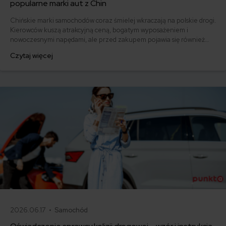
popularne marki aut z Chin
Chińskie marki samochodów coraz śmielej wkraczają na polskie drogi.
Kierowców kuszą atrakcyjną ceną, bogatym wyposażeniem i
nowoczesnymi napędami, ale przed zakupem pojawia się również
pytanie: ile kosztuje ich ubezpieczenie? Sprawdzamy, czy polisy
Czytaj więcej
komunikacyjne dla marek takich jak MG, BYD, Omoda, Jaecoo i BAIC
różnią się od ubezpieczeń dla popularnych aut europejskich,
japońskich i koreańskich.
2026.06.17 •
Samochód