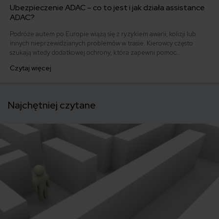
Ubezpieczenie ADAC – co to jest i jak działa assistance
ADAC?
Podróże autem po Europie wiążą się z ryzykiem awarii, kolizji lub
innych nieprzewidzianych problemów w trasie. Kierowcy często
szukają wtedy dodatkowej ochrony, która zapewni pomoc
techniczną, holowanie lub wsparcie organizacyjne poza granicami
Czytaj więcej
kraju. Jednym z rozwiązań, które pojawia się w tym kontekście, jest
członkostwo w ADAC – niemieckim automobilklubie oferującym
pomoc drogową i usługi assistance w Europie.
Najchętniej czytane