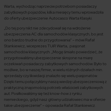
Warta, wychodząc naprzeciw potrzebom posiadaczy
zabytkowych pojazdów, kilka miesięcy temu wprowadziła
do oferty ubezpieczenie Autocasco Warta Klasyki.
„Do tej pory nikt nie zdecydował się na wdrożenie
ubezpieczenia AC dla samochodów klasycznych, bo jest
ono bardzo trudne do przygotowania” – mówi Rafał
Stankiewicz, wiceprezes TUiR Warta, pasjonat
samochodów klasycznych. „Mogę śmiało powiedzieć, że
przygotowaliśmy ubezpieczenie skrojone na miarę
oczekiwań posiadaczy zabytkowych samochodów. Było to
możliwe, bo w naszej firmie, w wielu różnych działach min.
sprzedaży czy likwidacji znalazło się wielu pasjonatów.
Dzięki temu połączyliśmy naszą wiedzę ubezpieczeniową z
praktyczną znajomością potrzeb właścicieli zabytkowych
aut. Posiłkowaliśmy się też know-how z rynku
niemieckiego, gdyż nasz główny udziałowiec ma w ofercie
takie ubezpieczenie” – opowiada Rafał Stankiewicz.