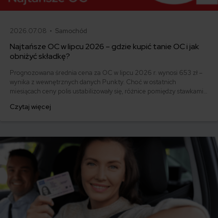
2026.07.08 •
Samochód
Najtańsze OC w lipcu 2026 – gdzie kupić tanie OC i jak
obniżyć składkę?
Prognozowana średnia cena za OC w lipcu 2026 r. wynosi 653 zł –
wynika z wewnętrznych danych Punkty. Choć w ostatnich
miesiącach ceny polis ustabilizowały się, różnice pomiędzy stawkami
za ubezpieczenie są ogromne. Jedni płacą zaledwie nieco ponad
Czytaj więcej
500 zł, inni – więcej niż 1500 zł. Gdzie znaleźć najtańsze OC w
Polsce i jak obniżyć koszty ubezpieczenia samochodu?
Odpowiadamy na podstawie najnowszych danych z rynku.