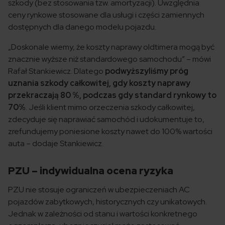
szkody (bez stosowania tzw. amortyzacji). Uwzględnia
ceny rynkowe stosowane dla usługi i części zamiennych
dostępnych dla danego modelu pojazdu.
„Doskonale wiemy, że koszty naprawy oldtimera mogą być
znacznie wyższe niż standardowego samochodu” – mówi
Rafał Stankiewicz. Dlatego
podwyższyliśmy próg
uznania szkody całkowitej, gdy koszty naprawy
przekraczają 80 %, podczas gdy standard rynkowy to
70%
. Jeśli klient mimo orzeczenia szkody całkowitej,
zdecyduje się naprawiać samochód i udokumentuje to,
zrefundujemy poniesione koszty nawet do 100% wartości
auta – dodaje Stankiewicz.
PZU – indywidualna ocena ryzyka
PZU nie stosuje ograniczeń w ubezpieczeniach AC
pojazdów zabytkowych, historycznych czy unikatowych.
Jednak w zależności od stanu i wartości konkretnego