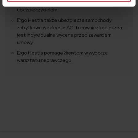
skorzystać z serwisu współpracującego z
ubezpieczycielem.
Ergo Hestia także ubezpiecza samochody
zabytkowe w zakresie AC. Tu również konieczna
jest indywidualna wycena przed zawarciem
umowy.
Ergo Hestia pomaga klientom w wyborze
warsztatu naprawczego.