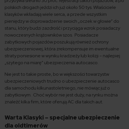
przybywa średnio 30 proc. rejestracji takich pojazdów, a po
polskich drogach jeździ ich już około 50 tys. Właściciele
klasyków wkładają wiele serca, a przede wszystkim
pieniędzy w doprowadzenie swoich „oczek w głowie” do
stanu, który budzi zazdrość i przyciąga wzrok posiadaczy
nowoczesnych krążowników szos. Posiadacze
zabytkowych pojazdów poszukują również ochrony
ubezpieczeniowej, która zrekompensuje im ewentualne
straty poniesione w wyniku kradzieży lub kolizji – najlepiej
„szytego na miarę” ubezpieczenia autocasco.
Nie jest to takie proste, bo w większości towarzystw
ubezpieczeniowych trudno o ubezpieczenie autocasco
dla samochodu kilkunastoletniego, nie mówiąc już o
zabytkowym. Choć wybór nie jest duży, na rynku można
znaleźć kilka firm, które oferują AC dla takich aut.
Warta Klasyki – specjalne ubezpieczenie
dla oldtimerów