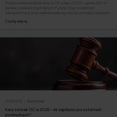
Prognozowana średnia cena za OC w lipcu 2026 r. wynosi 653 zł –
wynika z wewnętrznych danych Punkty. Choć w ostatnich
miesiącach ceny polis ustabilizowały się, różnice pomiędzy stawkami
za ubezpieczenie są ogromne. Jedni płacą zaledwie nieco ponad
Czytaj więcej
500 zł, inni – więcej niż 1500 zł. Gdzie znaleźć najtańsze OC w
Polsce i jak obniżyć koszty ubezpieczenia samochodu?
Odpowiadamy na podstawie najnowszych danych z rynku.
2026.01.12 •
Samochód
Kary za brak OC w 2026 – ile zapłacisz po ostatnich
podwyżkach?