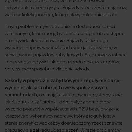
egzemplarza, ubezpieczyciel może zastosować
indywidualną ocenę ryzyka. Pojazdy takie często mają dużą
wartość kolekcjonerską, którą należy dokładnie ustalić.
Innym problemem jest utrudniona dostępność części
zamiennych, które mogą być bardzo drogie lub dostępne
na indywidualne zamówienie. Pojazdy takie mogą
wymagać napraw w warsztatach specjalizujących się w
serwisowaniu pojazdów zabytkowych. Stąd może zaistnieć
konieczność indywidualnego uzgodnienia szczegółów
dotyczących sposobu rozliczenia szkody.
Szkody w pojeździe zabytkowym z reguły nie da się
wycenić tak, jak robi się to we współczesnych
samochodach
, nie mają tu zastosowania systemy takie
jak Audatex, czy Eurotax, które byłyby pomocne w
wycenie pojazdów współczesnych. PZU bazuje więc na
kosztorysie wykonawcy naprawy, który z reguły jest w
stanie zweryfikować każdy doświadczony rzeczoznawca
pracujący dla zakładu ubezpieczeń. W razie problemów