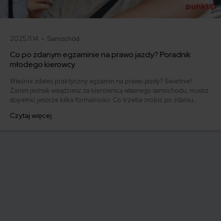
2025.11.14 •
Samochód
Co po zdanym egzaminie na prawo jazdy? Poradnik
młodego kierowcy
Właśnie zdałeś praktyczny egzamin na prawo jazdy? Świetnie!
Zanim jednak wsiądziesz za kierownicą własnego samochodu, musisz
dopełnić jeszcze kilka formalności. Co trzeba zrobić po zdaniu
egzaminu na prawo jazdy? Poznaj praktyczne wskazówki, dzięki
Czytaj więcej
którym szybko załatwisz sprawy urzędowe i będziesz mógł prowadzić
swoje auto.