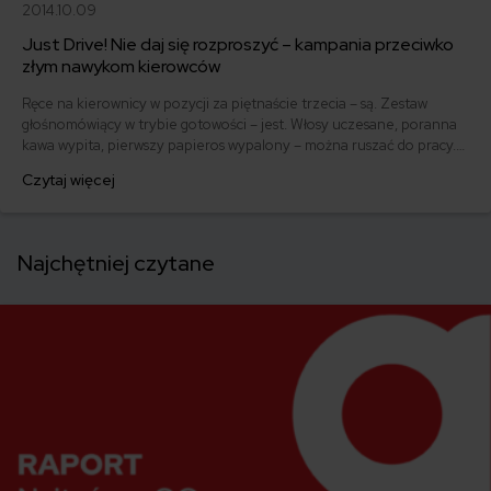
2014.10.09
Just Drive! Nie daj się rozproszyć – kampania przeciwko
złym nawykom kierowców
Ręce na kierownicy w pozycji za piętnaście trzecia – są. Zestaw
głośnomówiący w trybie gotowości – jest. Włosy uczesane, poranna
kawa wypita, pierwszy papieros wypalony – można ruszać do pracy.
Czy kierowcy rzeczywiście stosują się do tych prostych zasad?
Czytaj więcej
Najchętniej czytane