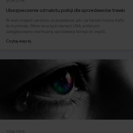
2014.07.14
Ubezpieczenie od nalotu policji dla sprzedawców trawki
W wielu krajach zarówno za posiadanie, jak i za handel można trafić
do kryminału. Mimo że w tych stanach USA, w których
zalegalizowano marihuanę, sprzedawcy konopi to zwykli
przedsiębiorcy a nie stereotypowe szemrane typy z ciemnej alei, oni
Czytaj więcej
też nie mają łatwo.
2014.09.11