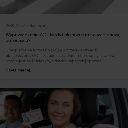
2023.12.27 •
Samochód
Wypowiedzenie AC – kiedy i jak można rozwiązać umowę
autocasco?
Ubezpieczenie autocasco (AC) – w przeciwieństwie do
ubezpieczenia OC – jest ubezpieczeniem dobrowolnym. Umowę
podpisujesz na 12 miesięcy, a składkę najczęściej opłacasz
jednorazowo. Co w przypadku, gdy udało Ci się znaleźć lepszą
Czytaj więcej
ofertę lub zdecydowałeś się sprzedać samochód w trakcie trwania
umowy? Sprawdź, w jakich sytuacjach ubezpieczenie AC wygasa
samo, a kiedy można odstąpić od umowy.