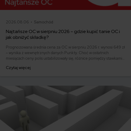
2026.08.06 •
Samochód
Najtańsze OC w sierpniu 2026 – gdzie kupić tanie OC i
jak obniżyć składkę?
Prognozowana średnia cena za OC w sierpniu 2026 r. wynosi 649 zł
– wynika z wewnętrznych danych Punkty. Choć w ostatnich
miesiącach ceny polis ustabilizowały się, różnice pomiędzy stawkami
za ubezpieczenie są ogromne. Jedni płacą zaledwie nieco ponad
Czytaj więcej
500 zł, inni – powyżej 1500 zł. Gdzie znaleźć najtańsze OC w Polsce
i jak obniżyć koszty ubezpieczenia samochodu? Odpowiadamy na
podstawie najnowszych danych z rynku.