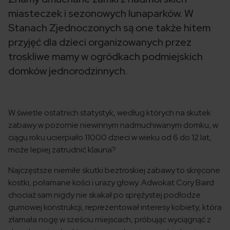
miasteczek i sezonowych lunaparków. W
Stanach Zjednoczonych są one także hitem
przyjęć dla dzieci organizowanych przez
troskliwe mamy w ogródkach podmiejskich
domków jednorodzinnych.
W świetle ostatnich statystyk, według których na skutek
zabawy w pozornie niewinnym nadmuchiwanym domku, w
ciągu roku ucierpiało 11000 dzieci w wieku od 6 do 12 lat,
może lepiej zatrudnić klauna?
Najczęstsze niemiłe skutki beztroskiej zabawy to skręcone
kostki, połamane kości i urazy głowy. Adwokat Cory Baird
chociaż sam nigdy nie skakał po sprężystej podłodze
gumowej konstrukcji, reprezentował interesy kobiety, która
złamała nogę w sześciu miejscach, próbując wyciągnąć z