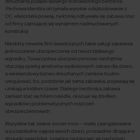
dmuchanej pułapki swojego rozbawionego berbecia.
Pechowa klientka otrzymała wysokie odszkodowanie z
OC właściciela posesji, na której odbywała się zabawa oraz
od firmy zajmującej się wynajmem nadmuchiwanych
konstrukcji.
Niestety niewiele firm świadczących takie usługi zapewnia
jednocześnie ubezpieczenie od nieszczęśliwego
wypadku. Towarzystwa ubezpieczeniowe niechętnie
otaczają opieką amatorów wyskokowych zabaw dla dzieci,
a weekendowy biznes dmuchanych zamków trudno
uregulować, bo, podobnie jak sama zabawka, pojawiają się
i znikają w krótkim czasie. Dlatego beztroska zabawa
zamiast stać się hitem osiedla, okazuje się źródłem
wypadków i problematycznych roszczeń
ubezpieczeniowych.
Wszystkie tak zwane soccer mom – matki zaangażowane
w pozaszkolne zajęcia swoich dzieci, przesadnie dbające o
stosunki sąsiedzkie, powinny zastanowić się nad innym