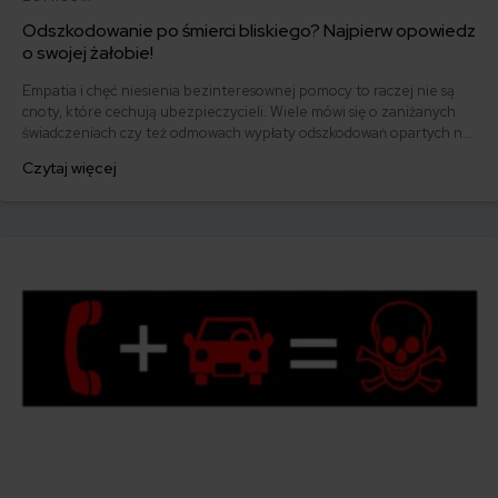
Odszkodowanie po śmierci bliskiego? Najpierw opowiedz
o swojej żałobie!
Empatia i chęć niesienia bezinteresownej pomocy to raczej nie są
cnoty, które cechują ubezpieczycieli. Wiele mówi się o zaniżanych
świadczeniach czy też odmowach wypłaty odszkodowań opartych na
absurdalnych przesłankach, ale to, jak jedna z największych firm
Czytaj więcej
ubezpieczeniowych w Polsce potraktowała matkę pogrążoną w
żałobie, zakrawa na lekką przesadę.