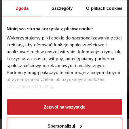
Lakier do paznokci, pigułka gwałtu i ubezpieczenia od
Zgoda
Szczegóły
O plikach cookies
skandali seksualnych
Czterech absolwentów Uniwersytetu w Karolinie Północnej
wymyśliło lakier do paznokci, który zmienia kolor w połączeniu z
Niniejsza strona korzysta z plików cookie
napojem doprawionym pigułką gwałtu. Co prawda wynalazek zbiera
Wykorzystujemy pliki cookie do spersonalizowania treści
równie dużo krytyki co poklasku, niemniej wzniecił na nowo dyskusję
Czytaj więcej
na temat przestępstw na tle seksualnym i podejmowanych w związku
i reklam, aby oferować funkcje społecznościowe i
z tym akcji prewencyjnych.
analizować ruch w naszej witrynie. Informacje o tym, jak
korzystasz z naszej witryny, udostępniamy partnerom
społecznościowym, reklamowym i analitycznym.
Partnerzy mogą połączyć te informacje z innymi danymi
otrzymanymi od Ciebie lub uzyskanymi podczas
korzystania z ich usług.
Dowiedz się więcej na temat tego, kim jesteśmy, jak
można się z nami skontaktować i w jaki sposób
Zezwól na wszystkie
przetwarzamy dane osobowe w ramach
Polityki
prywatności
.
Spersonalizuj