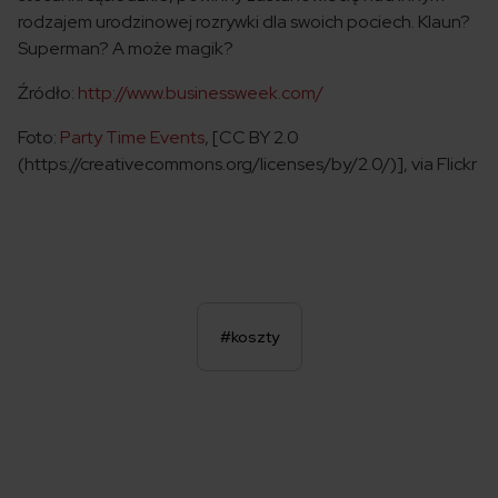
rodzajem urodzinowej rozrywki dla swoich pociech. Klaun?
Superman? A może magik?
Źródło:
http://www.businessweek.com/
Foto:
Party Time Events
, [CC BY 2.0
(https://creativecommons.org/licenses/by/2.0/)], via Flickr
#koszty