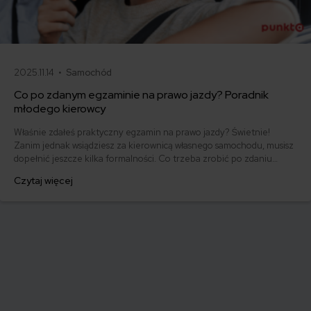
2025.11.14 •
Samochód
Co po zdanym egzaminie na prawo jazdy? Poradnik
młodego kierowcy
Właśnie zdałeś praktyczny egzamin na prawo jazdy? Świetnie!
Zanim jednak wsiądziesz za kierownicą własnego samochodu, musisz
dopełnić jeszcze kilka formalności. Co trzeba zrobić po zdaniu
egzaminu na prawo jazdy? Poznaj praktyczne wskazówki, dzięki
Czytaj więcej
którym szybko załatwisz sprawy urzędowe i będziesz mógł prowadzić
swoje auto.