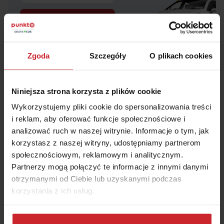
Oblicz składkę
Zgoda
Szczegóły
O plikach cookies
Niniejsza strona korzysta z plików cookie
Podsumowanie
Wykorzystujemy pliki cookie do spersonalizowania treści
i reklam, aby oferować funkcje społecznościowe i
Ubezpieczenie OC jest obowiązkiem każdego
analizować ruch w naszej witrynie. Informacje o tym, jak
kierowcy.
korzystasz z naszej witryny, udostępniamy partnerom
Wysokość składki OC zależy m.in. wieku i
społecznościowym, reklamowym i analitycznym.
doświadczenia kierowcy, miejsca zamieszkania,
Partnerzy mogą połączyć te informacje z innymi danymi
posiadanych zniżek, marki i modelu samochodu.
otrzymanymi od Ciebie lub uzyskanymi podczas
korzystania z ich usług.
Młody kierowca z niewielkim stażem i zniżką 20%
zapłaci za ubezpieczenie OC Hyundai Tucson z
Dowiedz się więcej na temat tego, kim jesteśmy, jak
2010 roku od 980 zł w Lublinie do 1401 zł w