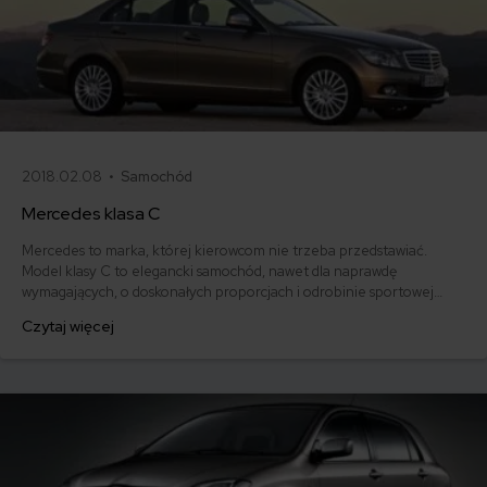
2018.02.08 •
Samochód
Mercedes klasa C
Mercedes to marka, której kierowcom nie trzeba przedstawiać.
Model klasy C to elegancki samochód, nawet dla naprawdę
wymagających, o doskonałych proporcjach i odrobinie sportowej
zadziorności - jest nazywany królem klasy średniej premium. Czy
Czytaj więcej
ceny OC dla tego modelu także są premium, czy można znaleźć
tanią ofertę? Sprawdzamy propozycje ubezpieczycieli oraz
przyglądamy się nieco bliżej samemu Mercedesowi klasy C.