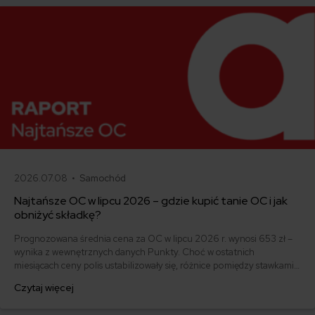
2026.07.08 •
Samochód
Najtańsze OC w lipcu 2026 – gdzie kupić tanie OC i jak
obniżyć składkę?
Prognozowana średnia cena za OC w lipcu 2026 r. wynosi 653 zł –
wynika z wewnętrznych danych Punkty. Choć w ostatnich
miesiącach ceny polis ustabilizowały się, różnice pomiędzy stawkami
za ubezpieczenie są ogromne. Jedni płacą zaledwie nieco ponad
Czytaj więcej
500 zł, inni – więcej niż 1500 zł. Gdzie znaleźć najtańsze OC w
Polsce i jak obniżyć koszty ubezpieczenia samochodu?