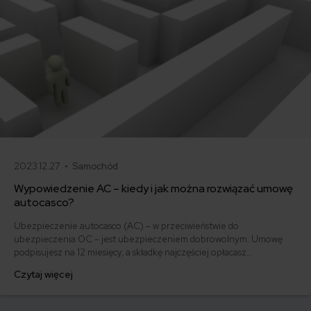
2023.12.27 •
Samochód
Wypowiedzenie AC – kiedy i jak można rozwiązać umowę
autocasco?
Ubezpieczenie autocasco (AC) – w przeciwieństwie do
ubezpieczenia OC – jest ubezpieczeniem dobrowolnym. Umowę
podpisujesz na 12 miesięcy, a składkę najczęściej opłacasz
jednorazowo. Co w przypadku, gdy udało Ci się znaleźć lepszą
Czytaj więcej
ofertę lub zdecydowałeś się sprzedać samochód w trakcie trwania
umowy? Sprawdź, w jakich sytuacjach ubezpieczenie AC wygasa
samo, a kiedy można odstąpić od umowy.