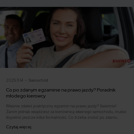
Odpowiadamy na podstawie najnowszych danych z rynku.
2025.11.14 •
Samochód
Co po zdanym egzaminie na prawo jazdy? Poradnik
młodego kierowcy
Właśnie zdałeś praktyczny egzamin na prawo jazdy? Świetnie!
Zanim jednak wsiądziesz za kierownicą własnego samochodu, musisz
dopełnić jeszcze kilka formalności. Co trzeba zrobić po zdaniu
egzaminu na prawo jazdy? Poznaj praktyczne wskazówki, dzięki
Czytaj więcej
którym szybko załatwisz sprawy urzędowe i będziesz mógł prowadzić