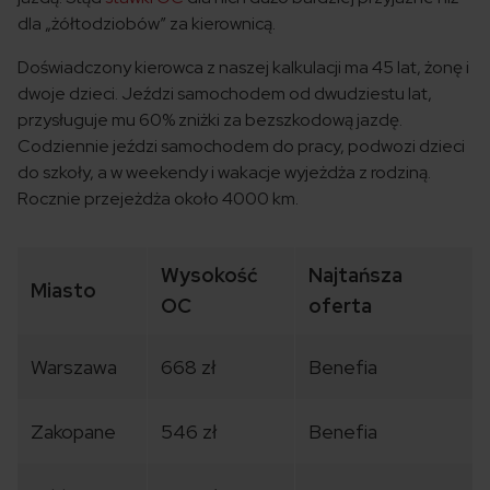
dla „żółtodziobów” za kierownicą.
Doświadczony kierowca z naszej kalkulacji ma 45 lat, żonę i
dwoje dzieci. Jeździ samochodem od dwudziestu lat,
przysługuje mu 60% zniżki za bezszkodową jazdę.
Codziennie jeździ samochodem do pracy, podwozi dzieci
do szkoły, a w weekendy i wakacje wyjeżdża z rodziną.
Rocznie przejeżdża około 4000 km.
Wysokość
Najtańsza
Miasto
OC
oferta
Warszawa
668 zł
Benefia
Zakopane
546 zł
Benefia