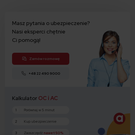
Masz pytania o ubezpieczenie?
Nasi eksperci chętnie
Ci pomogą!
Zamów rozmowę
+48 22 490 9000
Kalkulator
OC i AC
1
Porównaj w 5 minut
2
Kup ubezpieczenie
3
Zaoszczędź
nawet 50%