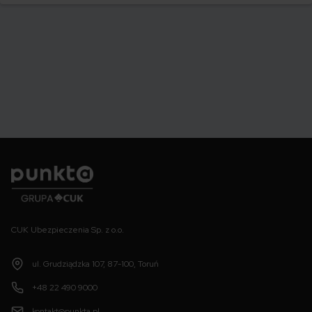
swoje auto.
Punkta
CUK Ubezpieczenia Sp. z o.o.
ul. Grudziądzka 107, 87-100, Toruń
+48 22 490 9000
kontakt@punkta.pl