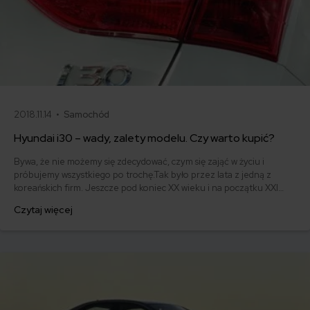
2018.11.14 •
Samochód
Hyundai i30 – wady, zalety modelu. Czy warto kupić?
Bywa, że nie możemy się zdecydować, czym się zająć w życiu i
próbujemy wszystkiego po trochę.Tak było przez lata z jedną z
koreańskich firm. Jeszcze pod koniec XX wieku i na początku XXI
Hyundai był kojarzony z producentem wszystkiego - począwszy od
Czytaj więcej
mikrofalówek poprzez koparki, ładowarki, a na telewizorach kończąc.
Dziś Hyundai i30 to jeden z popularniejszych modeli na naszych
drogach.