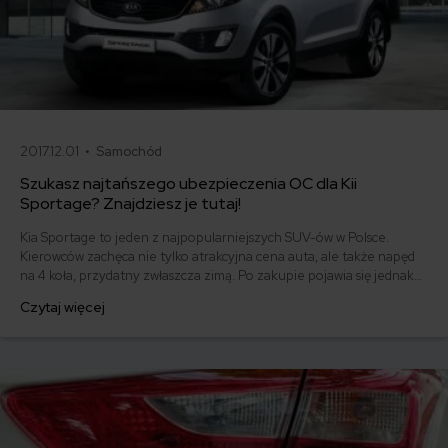
2017.12.01 •
Samochód
Szukasz najtańszego ubezpieczenia OC dla Kii
Sportage? Znajdziesz je tutaj!
Kia Sportage to jeden z najpopularniejszych SUV-ów w Polsce.
Kierowców zachęca nie tylko atrakcyjna cena auta, ale także napęd
na 4 koła, przydatny zwłaszcza zimą. Po zakupie pojawia się jednak
pytanie - gdzie ubezpieczyć ten samochód? Kto oferuje najtańszą
Czytaj więcej
polisę OC?