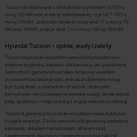
Tucson dostępny jest z silnikami benzynowymi 1.6 GDI o
mocy 135 KM oraz w wersji doładowanej, czyli 1.6 T-GDI o
mocy 176 KM. Jednostki diesla to tutaj silnik 1.7 o mocy 115
KM oraz 141 KM, a także silnik 2.0 o mocy 136 lub 184 KM.
Hyundai Tucson – opinie, wady i zalety
Tucson to przede wszystkim samochód przestronny i
szalenie wygodny, zarówno dla kierowcy, jak i pasażerów.
Samochód I generacji kusi niska ceną oraz wysokim
poziomem bezawaryjności, jednak problemem mogą
być tutaj silniki, a dokładnie ich wybór. Jednostki
benzynowe nie pozwalają na wysokie osiągi, diesla więcej
palą, są słabsze i mają za sobą z reguły większe przebiegi.
Tucson II generacji to przede wszystkim nowa stylistyka i
bogate wnętrze. Z kolei samochód III generacji zachwyca
karoserią, układem hamulcowym, silnikami oraz
zawieszeniem. Na minus z pewnością można zaliczyć