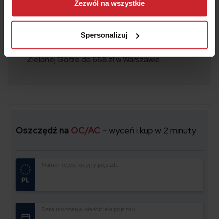
można się z nami skontaktować i w jaki sposób
Zezwól na wszystkie
Warszawie.
przetwarzamy dane osobowe w ramach
Polityki
Doświadczony kierowca, który ma prawo jazdy od
prywatności
.
Spersonalizuj
20 lat i 60% zniżki, może kupić ubezpieczenie
OC Hyundai Tucson z 2010 roku od 493 zł w
Zielonej Górze do 668 zł w Warszawie.
Oszczędź na
OC/AC
– wyceń i kup w 2 minuty
Numer rejestracyjny pojazdu
Data urodzenia właściciela pojazdu