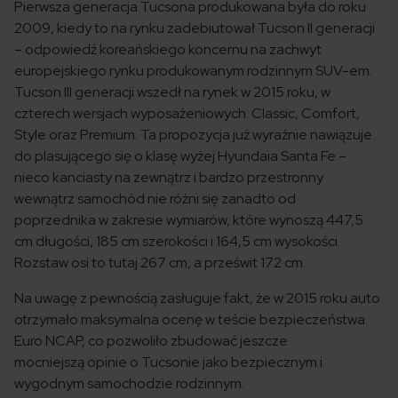
Pierwsza generacja Tucsona produkowana była do roku
2009, kiedy to na rynku zadebiutował Tucson II generacji
– odpowiedź koreańskiego koncernu na zachwyt
europejskiego rynku produkowanym rodzinnym SUV-em.
Tucson III generacji wszedł na rynek w 2015 roku, w
czterech wersjach wyposażeniowych: Classic, Comfort,
Style oraz Premium. Ta propozycja już wyraźnie nawiązuje
do plasującego się o klasę wyżej Hyundaia Santa Fe –
nieco kanciasty na zewnątrz i bardzo przestronny
wewnątrz samochód nie różni się zanadto od
poprzednika w zakresie wymiarów, które wynoszą 447,5
cm długości, 185 cm szerokości i 164,5 cm wysokości.
Rozstaw osi to tutaj 267 cm, a prześwit 172 cm.
Na uwagę z pewnością zasługuje fakt, że w 2015 roku auto
otrzymało maksymalna ocenę w teście bezpieczeństwa
Euro NCAP, co pozwoliło zbudować jeszcze
mocniejszą opinie o Tucsonie jako bezpiecznym i
wygodnym samochodzie rodzinnym.