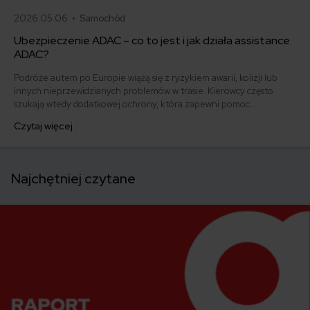
2026.05.06 •
Samochód
Ubezpieczenie ADAC – co to jest i jak działa assistance
ADAC?
Podróże autem po Europie wiążą się z ryzykiem awarii, kolizji lub
innych nieprzewidzianych problemów w trasie. Kierowcy często
szukają wtedy dodatkowej ochrony, która zapewni pomoc
techniczną, holowanie lub wsparcie organizacyjne poza granicami
Czytaj więcej
kraju. Jednym z rozwiązań, które pojawia się w tym kontekście, jest
członkostwo w ADAC – niemieckim automobilklubie oferującym
pomoc drogową i usługi assistance w Europie.
Najchętniej czytane