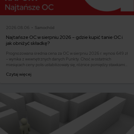
2026.08.06 •
Samochód
Najtańsze OC w sierpniu 2026 – gdzie kupić tanie OC i
jak obniżyć składkę?
Prognozowana średnia cena za OC w sierpniu 2026 r. wynosi 649 zł
– wynika z wewnętrznych danych Punkty. Choć w ostatnich
miesiącach ceny polis ustabilizowały się, różnice pomiędzy stawkami
za ubezpieczenie są ogromne. Jedni płacą zaledwie nieco ponad
Czytaj więcej
500 zł, inni – powyżej 1500 zł. Gdzie znaleźć najtańsze OC w Polsce
i jak obniżyć koszty ubezpieczenia samochodu? Odpowiadamy na
podstawie najnowszych danych z rynku.