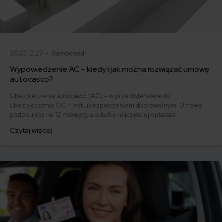
2023.12.27 •
Samochód
Wypowiedzenie AC – kiedy i jak można rozwiązać umowę
autocasco?
Ubezpieczenie autocasco (AC) – w przeciwieństwie do
ubezpieczenia OC – jest ubezpieczeniem dobrowolnym. Umowę
podpisujesz na 12 miesięcy, a składkę najczęściej opłacasz
jednorazowo. Co w przypadku, gdy udało Ci się znaleźć lepszą
Czytaj więcej
ofertę lub zdecydowałeś się sprzedać samochód w trakcie trwania
umowy? Sprawdź, w jakich sytuacjach ubezpieczenie AC wygasa
samo, a kiedy można odstąpić od umowy.