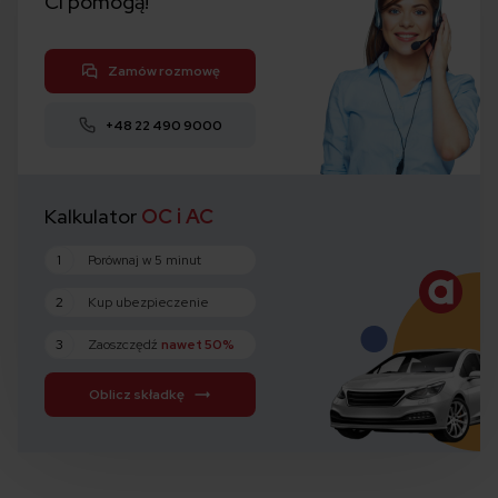
Ci pomogą!
Zamów rozmowę
+48 22 490 9000
Kalkulator
OC i AC
1
Porównaj w 5 minut
2
Kup ubezpieczenie
3
Zaoszczędź
nawet 50%
Oblicz składkę