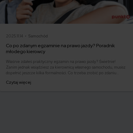
2025.11.14 •
Samochód
Co po zdanym egzaminie na prawo jazdy? Poradnik
młodego kierowcy
Właśnie zdałeś praktyczny egzamin na prawo jazdy? Świetnie!
Zanim jednak wsiądziesz za kierownicą własnego samochodu, musisz
dopełnić jeszcze kilka formalności. Co trzeba zrobić po zdaniu
egzaminu na prawo jazdy? Poznaj praktyczne wskazówki, dzięki
Czytaj więcej
którym szybko załatwisz sprawy urzędowe i będziesz mógł prowadzić
swoje auto.