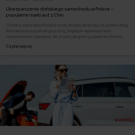
Ubezpieczenie chińskiego samochodu w Polsce –
popularne marki aut z Chin
Chińskie marki samochodów coraz śmielej wkraczają na polskie drogi.
Kierowców kuszą atrakcyjną ceną, bogatym wyposażeniem i
nowoczesnymi napędami, ale przed zakupem pojawia się również
pytanie: ile kosztuje ich ubezpieczenie? Sprawdzamy, czy polisy
Czytaj więcej
komunikacyjne dla marek takich jak MG, BYD, Omoda, Jaecoo i BAIC
różnią się od ubezpieczeń dla popularnych aut europejskich,
japońskich i koreańskich.