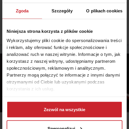
Najtańsze OC w sierpniu 2026 – gdzie kupić tanie OC i
jak obniżyć składkę?
Zgoda
Szczegóły
O plikach cookies
Prognozowana średnia cena za OC w sierpniu 2026 r. wynosi 649 zł
– wynika z wewnętrznych danych Punkty. Choć w ostatnich
miesiącach ceny polis ustabilizowały się, różnice pomiędzy stawkami
Niniejsza strona korzysta z plików cookie
za ubezpieczenie są ogromne. Jedni płacą zaledwie nieco ponad
Czytaj więcej
500 zł, inni – powyżej 1500 zł. Gdzie znaleźć najtańsze OC w Polsce
Wykorzystujemy pliki cookie do spersonalizowania treści
i jak obniżyć koszty ubezpieczenia samochodu? Odpowiadamy na
i reklam, aby oferować funkcje społecznościowe i
podstawie najnowszych danych z rynku.
analizować ruch w naszej witrynie. Informacje o tym, jak
korzystasz z naszej witryny, udostępniamy partnerom
społecznościowym, reklamowym i analitycznym.
Partnerzy mogą połączyć te informacje z innymi danymi
otrzymanymi od Ciebie lub uzyskanymi podczas
korzystania z ich usług.
Dowiedz się więcej na temat tego, kim jesteśmy, jak
można się z nami skontaktować i w jaki sposób
Zezwól na wszystkie
przetwarzamy dane osobowe w ramach
Polityki
prywatności
.
2026.01.12 •
Samochód
Spersonalizuj