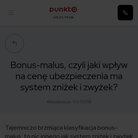
Punkta
Bonus-malus, czyli jaki wpływ
na cenę ubezpieczenia ma
system zniżek i zwyżek?
Aktualizacja:
11.07.2018
Tajemniczo brzmiąca klasyfikacja bonus-
malus, to nic innego jak system zniżek i zwyżek