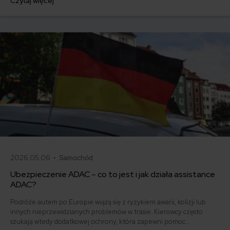
Czytaj więcej
2026.05.06 •
Samochód
Ubezpieczenie ADAC – co to jest i jak działa assistance
ADAC?
Podróże autem po Europie wiążą się z ryzykiem awarii, kolizji lub
innych nieprzewidzianych problemów w trasie. Kierowcy często
szukają wtedy dodatkowej ochrony, która zapewni pomoc