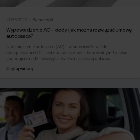
2023.12.27 •
Samochód
Wypowiedzenie AC – kiedy i jak można rozwiązać umowę
autocasco?
Ubezpieczenie autocasco (AC) – w przeciwieństwie do
ubezpieczenia OC – jest ubezpieczeniem dobrowolnym. Umowę
podpisujesz na 12 miesięcy, a składkę najczęściej opłacasz
jednorazowo. Co w przypadku, gdy udało Ci się znaleźć lepszą
Czytaj więcej
ofertę lub zdecydowałeś się sprzedać samochód w trakcie trwania
umowy? Sprawdź, w jakich sytuacjach ubezpieczenie AC wygasa
samo, a kiedy można odstąpić od umowy.