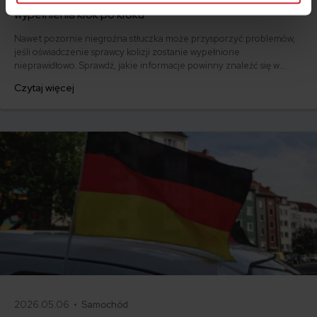
Oświadczenie sprawcy kolizji drogowej – wzór i instrukcja
wypełnienia krok po kroku
Nawet pozornie niegroźna stłuczka może przysporzyć problemów,
jeśli oświadczenie sprawcy kolizji zostanie wypełnione
nieprawidłowo. Sprawdź, jakie informacje powinny znaleźć się w
dokumencie i pobierz gotowy wzór.
Czytaj więcej
2026.05.06 •
Samochód