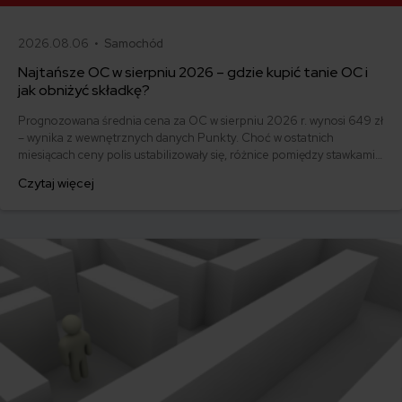
2026.08.06 •
Samochód
Najtańsze OC w sierpniu 2026 – gdzie kupić tanie OC i
jak obniżyć składkę?
Prognozowana średnia cena za OC w sierpniu 2026 r. wynosi 649 zł
– wynika z wewnętrznych danych Punkty. Choć w ostatnich
miesiącach ceny polis ustabilizowały się, różnice pomiędzy stawkami
za ubezpieczenie są ogromne. Jedni płacą zaledwie nieco ponad
Czytaj więcej
500 zł, inni – powyżej 1500 zł. Gdzie znaleźć najtańsze OC w Polsce
i jak obniżyć koszty ubezpieczenia samochodu? Odpowiadamy na
podstawie najnowszych danych z rynku.