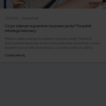
2025.11.14 •
Samochód
Co po zdanym egzaminie na prawo jazdy? Poradnik
młodego kierowcy
Właśnie zdałeś praktyczny egzamin na prawo jazdy? Świetnie!
Zanim jednak wsiądziesz za kierownicą własnego samochodu, musisz
dopełnić jeszcze kilka formalności. Co trzeba zrobić po zdaniu
egzaminu na prawo jazdy? Poznaj praktyczne wskazówki, dzięki
Czytaj więcej
którym szybko załatwisz sprawy urzędowe i będziesz mógł prowadzić
swoje auto.