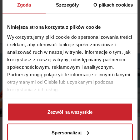
popularne marki aut z Chin
Zgoda
Szczegóły
O plikach cookies
Chińskie marki samochodów coraz śmielej wkraczają na polskie drogi.
Kierowców kuszą atrakcyjną ceną, bogatym wyposażeniem i
nowoczesnymi napędami, ale przed zakupem pojawia się również
Niniejsza strona korzysta z plików cookie
pytanie: ile kosztuje ich ubezpieczenie? Sprawdzamy, czy polisy
Czytaj więcej
komunikacyjne dla marek takich jak MG, BYD, Omoda, Jaecoo i BAIC
Wykorzystujemy pliki cookie do spersonalizowania treści
różnią się od ubezpieczeń dla popularnych aut europejskich,
i reklam, aby oferować funkcje społecznościowe i
japońskich i koreańskich.
analizować ruch w naszej witrynie. Informacje o tym, jak
korzystasz z naszej witryny, udostępniamy partnerom
społecznościowym, reklamowym i analitycznym.
Partnerzy mogą połączyć te informacje z innymi danymi
otrzymanymi od Ciebie lub uzyskanymi podczas
korzystania z ich usług.
Dowiedz się więcej na temat tego, kim jesteśmy, jak
można się z nami skontaktować i w jaki sposób
Zezwól na wszystkie
przetwarzamy dane osobowe w ramach
Polityki
prywatności
.
2026.06.17 •
Samochód
Spersonalizuj