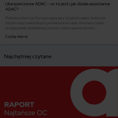
Ubezpieczenie ADAC – co to jest i jak działa assistance
ADAC?
Podróże autem po Europie wiążą się z ryzykiem awarii, kolizji lub
innych nieprzewidzianych problemów w trasie. Kierowcy często
szukają wtedy dodatkowej ochrony, która zapewni pomoc
techniczną, holowanie lub wsparcie organizacyjne poza granicami
Czytaj więcej
kraju. Jednym z rozwiązań, które pojawia się w tym kontekście, jest
członkostwo w ADAC – niemieckim automobilklubie oferującym
pomoc drogową i usługi assistance w Europie.
Najchętniej czytane