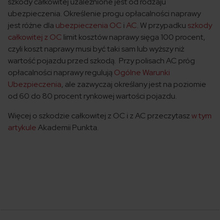
szkody całkowitej uzależnione jest od rodzaju
ubezpieczenia. Określenie progu opłacalności naprawy
jest różne dla
ubezpieczenia OC
i
AC
. W przypadku
szkody
całkowitej z OC
limit kosztów naprawy sięga 100 procent,
czyli koszt naprawy musi być taki sam lub wyższy niż
wartość pojazdu przed szkodą. Przy polisach AC próg
opłacalności naprawy regulują
Ogólne Warunki
Ubezpieczenia
, ale zazwyczaj określany jest na poziomie
od 60 do 80 procent rynkowej wartości pojazdu.
Więcej o szkodzie całkowitej z OC i z AC przeczytasz
w tym
artykule
Akademii Punkta.