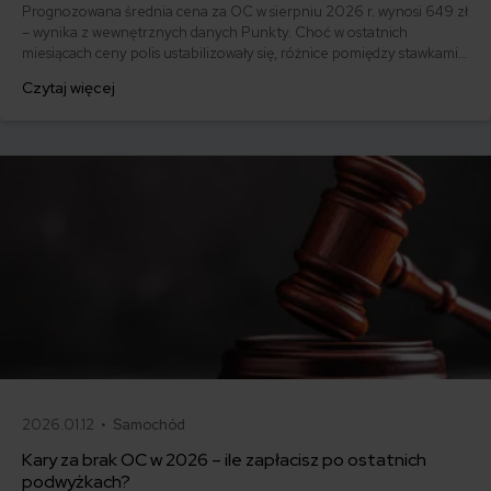
Prognozowana średnia cena za OC w sierpniu 2026 r. wynosi 649 zł
– wynika z wewnętrznych danych Punkty. Choć w ostatnich
miesiącach ceny polis ustabilizowały się, różnice pomiędzy stawkami
za ubezpieczenie są ogromne. Jedni płacą zaledwie nieco ponad
Czytaj więcej
500 zł, inni – powyżej 1500 zł. Gdzie znaleźć najtańsze OC w Polsce
i jak obniżyć koszty ubezpieczenia samochodu? Odpowiadamy na
podstawie najnowszych danych z rynku.
2026.01.12 •
Samochód
Kary za brak OC w 2026 – ile zapłacisz po ostatnich
podwyżkach?