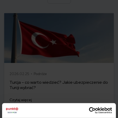
2026.02.25 •
Podróże
Turcja – co warto wiedzieć? Jakie ubezpieczenie do
Turcji wybrać?
Czytaj więcej