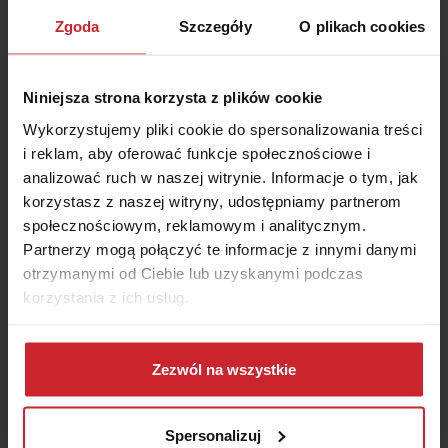
Zgoda
Szczegóły
O plikach cookies
Niniejsza strona korzysta z plików cookie
Wykorzystujemy pliki cookie do spersonalizowania treści
i reklam, aby oferować funkcje społecznościowe i
analizować ruch w naszej witrynie. Informacje o tym, jak
korzystasz z naszej witryny, udostępniamy partnerom
2024.09.10
społecznościowym, reklamowym i analitycznym.
Partnerzy mogą połączyć te informacje z innymi danymi
Czy w Turcji jest bezpiecznie?
otrzymanymi od Ciebie lub uzyskanymi podczas
Czy w Turcji jest bezpiecznie? - to jedno z częściej
korzystania z ich usług.
wyszukiwanych haseł w Internecie. Nie będziemy wkładać kija w
mrowisko i na pytanie o bezpieczeństwo nie udzielimy
Dowiedz się więcej na temat tego, kim jesteśmy, jak
jednoznacznej odpowiedzi. Dlaczego? Bo takiej nie ma.
Czytaj więcej
Postaramy się natomiast naszkicować obraz Turcji takiej, jaka
można się z nami skontaktować i w jaki sposób
Zezwól na wszystkie
jest. O pomoc poprosiliśmy osoby blisko związane z krajem
przetwarzamy dane osobowe w ramach
Polityki
półksiężyca. A więc - jak to jest z tym bezpieczeństwem w
prywatności
.
Turcji?
Spersonalizuj