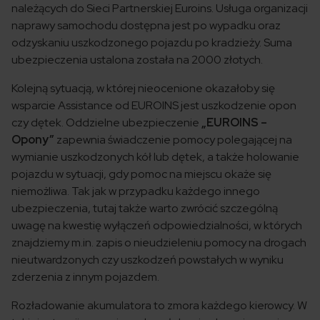
należących do Sieci Partnerskiej Euroins. Usługa organizacji
naprawy samochodu dostępna jest po wypadku oraz
odzyskaniu uszkodzonego pojazdu po kradzieży. Suma
ubezpieczenia ustalona została na 2000 złotych.
Kolejną sytuacją, w której nieocenione okazałoby się
wsparcie Assistance od EUROINS jest uszkodzenie opon
czy dętek. Oddzielne ubezpieczenie
„
EUROINS –
Opony”
zapewnia świadczenie pomocy polegającej na
wymianie uszkodzonych kół lub dętek, a także holowanie
pojazdu w sytuacji, gdy pomoc na miejscu okaże się
niemożliwa. Tak jak w przypadku każdego innego
ubezpieczenia, tutaj także warto zwrócić szczególną
uwagę na kwestię wyłączeń odpowiedzialności, w których
znajdziemy m.in. zapis o nieudzieleniu pomocy na drogach
nieutwardzonych czy uszkodzeń powstałych w wyniku
zderzenia z innym pojazdem.
Rozładowanie akumulatora to zmora każdego kierowcy. W