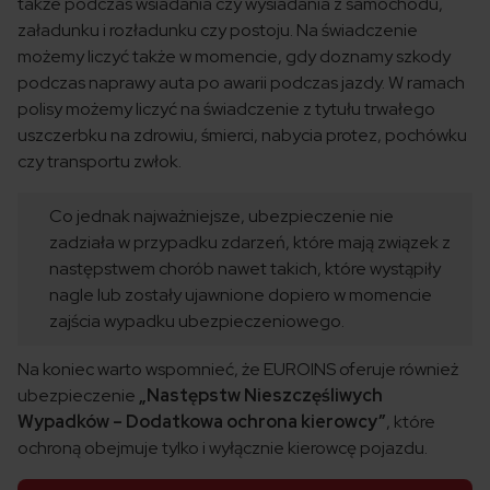
także podczas wsiadania czy wysiadania z samochodu,
załadunku i rozładunku czy postoju. Na świadczenie
możemy liczyć także w momencie, gdy doznamy szkody
podczas naprawy auta po awarii podczas jazdy. W ramach
polisy możemy liczyć na świadczenie z tytułu trwałego
uszczerbku na zdrowiu, śmierci, nabycia protez, pochówku
czy transportu zwłok.
Co jednak najważniejsze, ubezpieczenie nie
zadziała w przypadku zdarzeń, które mają związek z
następstwem chorób nawet takich, które wystąpiły
nagle lub zostały ujawnione dopiero w momencie
zajścia wypadku ubezpieczeniowego.
Na koniec warto wspomnieć, że EUROINS oferuje również
ubezpieczenie
„Następstw Nieszczęśliwych
Wypadków – Dodatkowa ochrona kierowcy”
, które
ochroną obejmuje tylko i wyłącznie kierowcę pojazdu.