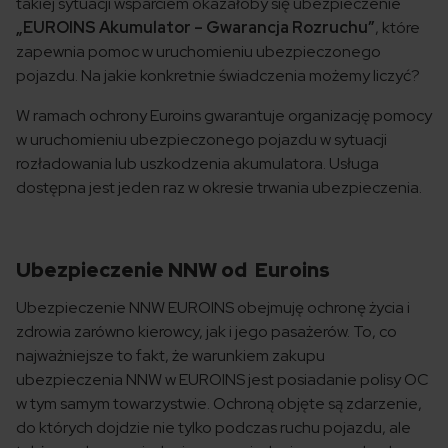
takiej sytuacji wsparciem okazałoby się ubezpieczenie
„EUROINS Akumulator – Gwarancja Rozruchu”
, które
zapewnia pomoc w uruchomieniu ubezpieczonego
pojazdu. Na jakie konkretnie świadczenia możemy liczyć?
W ramach ochrony Euroins gwarantuje organizację pomocy
w uruchomieniu ubezpieczonego pojazdu w sytuacji
rozładowania lub uszkodzenia akumulatora. Usługa
dostępna jest jeden raz w okresie trwania ubezpieczenia.
Ubezpieczenie NNW od Euroins
Ubezpieczenie NNW EUROINS obejmuję ochronę życia i
zdrowia zarówno kierowcy, jak i jego pasażerów. To, co
najważniejsze to fakt, że warunkiem zakupu
ubezpieczenia NNW w EUROINS jest posiadanie polisy OC
w tym samym towarzystwie. Ochroną objęte są zdarzenie,
do których dojdzie nie tylko podczas ruchu pojazdu, ale