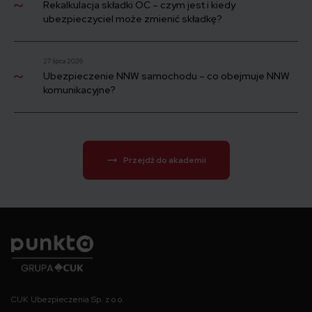
Rekalkulacja składki OC – czym jest i kiedy
ubezpieczyciel może zmienić składkę?
27 lipca 2026
Ubezpieczenie NNW samochodu – co obejmuje NNW
komunikacyjne?
Przejdź do akademii
Punkta
CUK Ubezpieczenia Sp. z o.o.