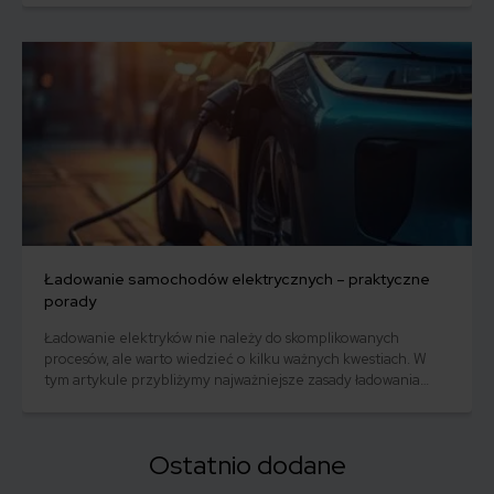
benzynowymi i wysokoprężnymi. Czy faktycznie ta danina
zostanie wprowadzona? Kogo będzie dotyczyć i ile zapłacimy?
Ładowanie samochodów elektrycznych – praktyczne
porady
Ładowanie elektryków nie należy do skomplikowanych
procesów, ale warto wiedzieć o kilku ważnych kwestiach. W
tym artykule przybliżymy najważniejsze zasady ładowania
samochodów elektrycznych i poruszymy temat żywotności
akumulatorów. Sprawdź, czego potrzebujesz, aby optymalnie
naładować akumulatory auta bez szkodzenia im?
Ostatnio dodane