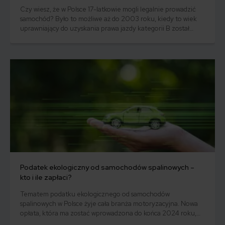
Czy wiesz, że w Polsce 17-latkowie mogli legalnie prowadzić
samochód? Było to możliwe aż do 2003 roku, kiedy to wiek
uprawniający do uzyskania prawa jazdy kategorii B został
podniesiony do 18 lat. Teraz jednak, po niemal dwóch
dekadach, Ministerstwo Infrastruktury rozważa ponowne
obniżenie tej granicy.
Podatek ekologiczny od samochodów spalinowych –
kto i ile zapłaci?
Tematem podatku ekologicznego od samochodów
spalinowych w Polsce żyje cała branża motoryzacyjna. Nowa
opłata, która ma zostać wprowadzona do końca 2024 roku,
budzi wiele pytań i obaw wśród właścicieli pojazdów z silnikami