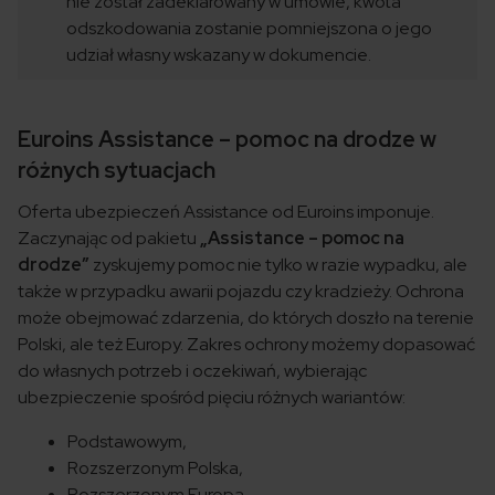
nie został zadeklarowany w umowie, kwota
odszkodowania zostanie pomniejszona o jego
udział własny wskazany w dokumencie.
Euroins Assistance – pomoc na drodze w
różnych sytuacjach
Oferta ubezpieczeń Assistance od Euroins imponuje.
Zaczynając od pakietu
„Assistance – pomoc na
drodze”
zyskujemy pomoc nie tylko w razie wypadku, ale
także w przypadku awarii pojazdu czy kradzieży. Ochrona
może obejmować zdarzenia, do których doszło na terenie
Polski, ale też Europy. Zakres ochrony możemy dopasować
do własnych potrzeb i oczekiwań, wybierając
ubezpieczenie spośród pięciu różnych wariantów:
Podstawowym,
Rozszerzonym Polska,
Rozszerzonym Europa,