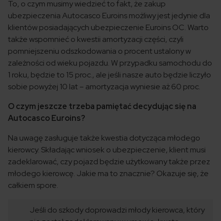
To, o czym musimy wiedzieć to fakt, że zakup
ubezpieczenia Autocasco Euroins możliwy jest jedynie dla
klientów posiadających ubezpieczenie Euroins OC. Warto
także wspomnieć o kwestii amortyzacji części, czyli
pomniejszeniu odszkodowania o procent ustalony w
zależności od wieku pojazdu. W przypadku samochodu do
1 roku, będzie to 15 proc., ale jeśli nasze auto będzie liczyło
sobie powyżej 10 lat – amortyzacja wyniesie aż 60 proc.
O czym jeszcze trzeba pamiętać decydując się na
Autocasco Euroins?
Na uwagę zasługuje także kwestia dotycząca młodego
kierowcy. Składając wniosek o ubezpieczenie, klient musi
zadeklarować, czy pojazd będzie użytkowany także przez
młodego kierowcę. Jakie ma to znacznie? Okazuje się, że
całkiem spore.
Jeśli do szkody doprowadzi młody kierowca, który