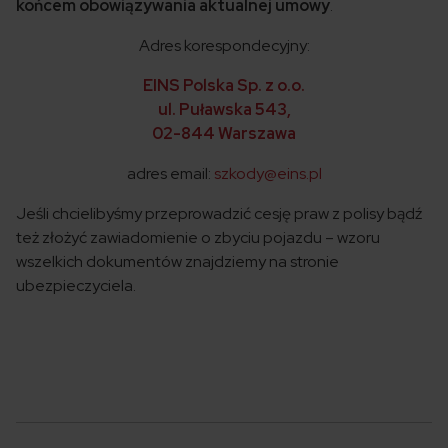
końcem obowiązywania aktualnej umowy
.
Adres korespondecyjny:
EINS Polska Sp. z o.o.
ul. Puławska 543,
02-844 Warszawa
adres email:
szkody@eins.pl
Jeśli chcielibyśmy przeprowadzić cesję praw z polisy bądź
też złożyć zawiadomienie o zbyciu pojazdu – wzoru
wszelkich dokumentów znajdziemy na stronie
ubezpieczyciela.