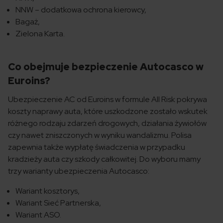
NNW – dodatkowa ochrona kierowcy,
Bagaż,
Zielona Karta.
Co obejmuje bezpieczenie Autocasco w
Euroins?
Ubezpieczenie AC od Euroins w formule All Risk pokrywa
koszty naprawy auta, które uszkodzone zostało wskutek
różnego rodzaju zdarzeń drogowych, działania żywiołów
czy nawet zniszczonych w wyniku wandalizmu. Polisa
zapewnia także wypłatę świadczenia w przypadku
kradzieży auta czy szkody całkowitej. Do wyboru mamy
trzy warianty ubezpieczenia Autocasco:
Wariant kosztorys,
Wariant Sieć Partnerska,
Wariant ASO.