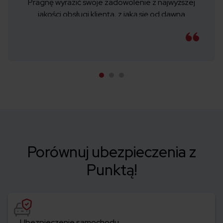
Pragnę wyrazić swoje zadowolenie z najwyższej
jakości obsługi klienta, z jaką się od dawna
spotkałem, sam pracowałem na podobnym
stanowisku i wiem, ile dla klienta znaczy
profesjonalny doradca. Proszę przekazać moją
"pochwałkę" do odpowiedniego działu.
Porównuj ubezpieczenia z
Punktą!
Ubezpieczenie samochodu