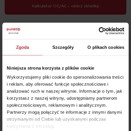
Kalkulator OC/AC – oblicz składkę
Zgoda
Szczegóły
O plikach cookies
Ubezpieczenie bagażu od EUROINS
W ofercie towarzystwa znajdziemy także dosyć nietypowe
Niniejsza strona korzysta z plików cookie
ubezpieczenie bagażu. Dlaczego nietypowe? Bowiem
polisa obejmuje ochroną bagaż przewożony
Wykorzystujemy pliki cookie do spersonalizowania treści
ubezpieczonym pojazdem. Na odszkodowanie możemy
i reklam, aby oferować funkcje społecznościowe i
liczyć w przypadku uszkodzenia lub zniszczenia bagażu
analizować ruch w naszej witrynie. Informacje o tym, jak
spowodowanego na przykład zetknięciem się z innym
korzystasz z naszej witryny, udostępniamy partnerom
pojazdem, osobami czy zwierzętami, nagłego działania
społecznościowym, reklamowym i analitycznym.
siły przyrody, czy chociażby kradzieży z włamaniem.
Partnerzy mogą połączyć te informacje z innymi danymi
otrzymanymi od Ciebie lub uzyskanymi podczas
korzystania z ich usług.