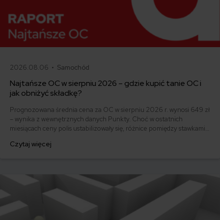
2026.08.06 •
Samochód
Najtańsze OC w sierpniu 2026 – gdzie kupić tanie OC i
jak obniżyć składkę?
Prognozowana średnia cena za OC w sierpniu 2026 r. wynosi 649 zł
– wynika z wewnętrznych danych Punkty. Choć w ostatnich
miesiącach ceny polis ustabilizowały się, różnice pomiędzy stawkami
za ubezpieczenie są ogromne. Jedni płacą zaledwie nieco ponad
Czytaj więcej
500 zł, inni – powyżej 1500 zł. Gdzie znaleźć najtańsze OC w Polsce
i jak obniżyć koszty ubezpieczenia samochodu? Odpowiadamy na
podstawie najnowszych danych z rynku.