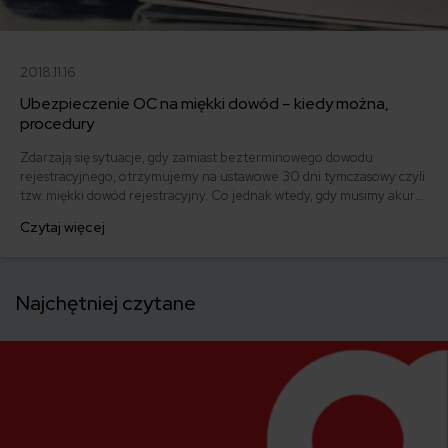
2018.11.16
Ubezpieczenie OC na miękki dowód – kiedy można,
procedury
Zdarzają się sytuacje, gdy zamiast bezterminowego dowodu
rejestracyjnego, otrzymujemy na ustawowe 30 dni tymczasowy czyli
tzw. miękki dowód rejestracyjny. Co jednak wtedy, gdy musimy akurat
w tym czasie opłacić ubezpieczenie OC naszego samochodu?
Czytaj więcej
Sprawdzamy jak wygląda ubezpieczenie OC na miękki dowód - kiedy
można, procedury itp.
Najchętniej czytane