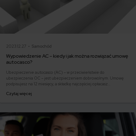
2023.12.27 •
Samochód
Wypowiedzenie AC – kiedy i jak można rozwiązać umowę
autocasco?
Ubezpieczenie autocasco (AC) – w przeciwieństwie do
ubezpieczenia OC – jest ubezpieczeniem dobrowolnym. Umowę
podpisujesz na 12 miesięcy, a składkę najczęściej opłacasz
jednorazowo. Co w przypadku, gdy udało Ci się znaleźć lepszą
Czytaj więcej
ofertę lub zdecydowałeś się sprzedać samochód w trakcie trwania
umowy? Sprawdź, w jakich sytuacjach ubezpieczenie AC wygasa
samo, a kiedy można odstąpić od umowy.