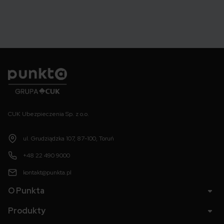
Punkta
CUK Ubezpieczenia Sp. z o.o.
ul. Grudziądzka 107, 87-100, Toruń
+48 22 490 9000
kontakt@punkta.pl
O Punkta
Produkty