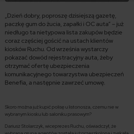
„Dzień dobry, poproszę dzisiejszą gazetę,
paczkę gum do żucia, zapałki i OC auta” – już
niedługo ta nietypowa lista zakupów będzie
coraz częściej gościć na ustach klientów
kiosków Ruchu. Od września wystarczy
pokazać dowód rejestracyjny auta, żeby
otrzymać ofertę ubezpieczenia
komunikacyjnego towarzystwa ubezpieczeń
Benefia, a następnie zawrzeć umowę.
Skoro można już kupić polisę u listonosza, czemu nie w
wybranym kiosku lub saloniku prasowym?
Dariusz Stolarczyk, wiceprezes Ruchu, oświadczył, że
wybrana grupa agentów została już przeszkolona i zyskała