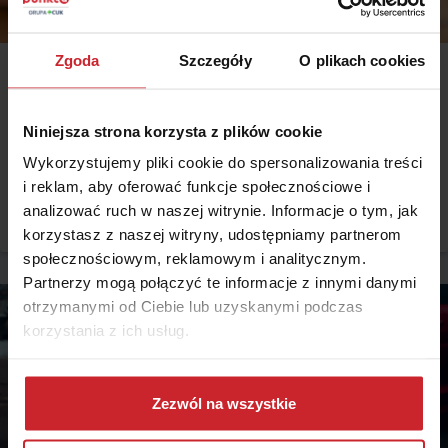
Zgoda
Szczegóły
O plikach cookies
2025.11.14 •
Samochód
Jak sprawdzić, czy dowód rejestracyjny jest do odbioru?
Niniejsza strona korzysta z plików cookie
Złożyłeś wniosek o wydanie dowodu rejestracyjnego i zastanawiasz
Wykorzystujemy pliki cookie do spersonalizowania treści
się, czy dokument jest już gotowy do odbioru? Podpowiadamy, w jaki
i reklam, aby oferować funkcje społecznościowe i
sposób najwygodniej i najszybciej zweryfikować, czy możesz już udać
się do wydziału komunikacji po gotowy dowód rejestracyjny. Ile czasu
analizować ruch w naszej witrynie. Informacje o tym, jak
Czytaj więcej
masz na jego odbiór i jaki jest standardowy czas oczekiwania na
korzystasz z naszej witryny, udostępniamy partnerom
wydanie dokumentu?
społecznościowym, reklamowym i analitycznym.
Partnerzy mogą połączyć te informacje z innymi danymi
otrzymanymi od Ciebie lub uzyskanymi podczas
korzystania z ich usług.
Dowiedz się więcej na temat tego, kim jesteśmy, jak
można się z nami skontaktować i w jaki sposób
Zezwól na wszystkie
przetwarzamy dane osobowe w ramach
Polityki