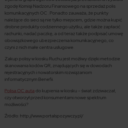
zgodę Komisji Nadzoru Finansowego na sprzedaż polis
komunikacyjnych OC . Ponadto zauważa, że punkty
należące do sieci są nie tylko miejscem, gdzie można kupić
drobne produkty codziennego użytku, ale także zapłacić
rachunki, nadać paczkę, a od teraz także podpisać umowę
obowiązkowego ubezpieczenia komunikacyjnego, co
czyni z nich małe centra usługowe.
Zakup polisy w kiosku Ruchu jest możliwy dzięki metodzie
skanowania kodów QR, znajdujących się w dowodach
rejestracyjnych i nowatorskim rozwiązaniom
informatycznym Benefii.
Polisa OC auta
do kupienia w kiosku – świat zdziwaczał,
czy otworzył przed konsumentami nowe spektrum
możliwości?
Źródło: http://www.portalspozywczy.pl/