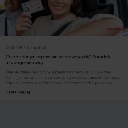
2025.11.14 •
Samochód
Co po zdanym egzaminie na prawo jazdy? Poradnik
młodego kierowcy
Właśnie zdałeś praktyczny egzamin na prawo jazdy? Świetnie!
Zanim jednak wsiądziesz za kierownicą własnego samochodu, musisz
dopełnić jeszcze kilka formalności. Co trzeba zrobić po zdaniu
egzaminu na prawo jazdy? Poznaj praktyczne wskazówki, dzięki
Czytaj więcej
którym szybko załatwisz sprawy urzędowe i będziesz mógł prowadzić
swoje auto.