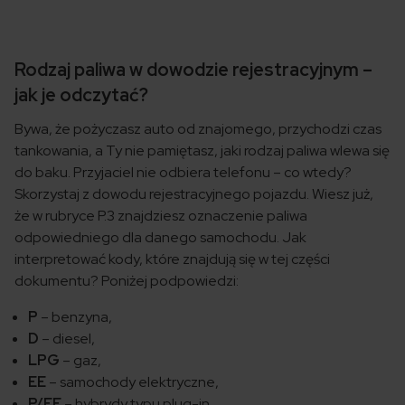
Rodzaj paliwa w dowodzie rejestracyjnym –
jak je odczytać?
Bywa, że pożyczasz auto od znajomego, przychodzi czas
tankowania, a Ty nie pamiętasz, jaki rodzaj paliwa wlewa się
do baku. Przyjaciel nie odbiera telefonu – co wtedy?
Skorzystaj z dowodu rejestracyjnego pojazdu. Wiesz już,
że w rubryce P.3 znajdziesz oznaczenie paliwa
odpowiedniego dla danego samochodu. Jak
interpretować kody, które znajdują się w tej części
dokumentu? Poniżej podpowiedzi:
P
– benzyna,
D
– diesel,
LPG
– gaz,
EE
– samochody elektryczne,
P/EE
– hybrydy typu plug-in.