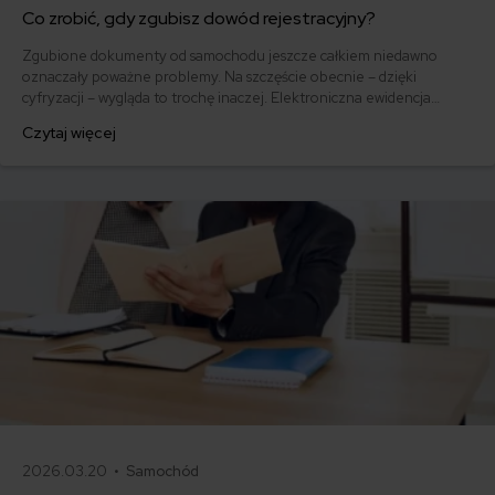
Co zrobić, gdy zgubisz dowód rejestracyjny?
Zgubione dokumenty od samochodu jeszcze całkiem niedawno
oznaczały poważne problemy. Na szczęście obecnie – dzięki
cyfryzacji – wygląda to trochę inaczej. Elektroniczna ewidencja
pojazdów i możliwość sprawdzenia, czy i gdzie dane auto jest
Czytaj więcej
ubezpieczone od odpowiedzialności cywilnej, spowodowały zmiany
w prawie. Kierowca nie ma już obowiązku mieć przy sobie dowodu
rejestracyjnego i OC.
2026.03.20 •
Samochód