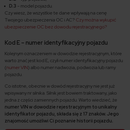
D.3
– model pojazdu.
Czy wiesz, że wszystkie te dane wpływają na cenę
Twojego ubezpieczenia OC i AC?
Czy można wykupić
ubezpieczenie OC bez dowodu rejestracyjnego?
Kod E – numer identyfikacyjny pojazdu
Kolejnym oznaczeniem w dowodzie rejestracyjnym, które
warto znać jest kod E, czyli numer identyfikacyjny pojazdu
(
numer VIN
)
albo numer nadwozia, podwozia lub ramy
pojazdu.
Co istotne, obecnie w dowód rejestracyjny nie jest już
wpisywany nr silnika. Silnik jest bowiem traktowany, jako
jedna z części zamiennych pojazdu. Warto wiedzieć, że
numer VIN w dowodzie rejestracyjnym to unikalny
identyfikator pojazdu, składa się z 17 znaków. Jego
znajomość umożliwi Ci poznanie historii pojazdu.