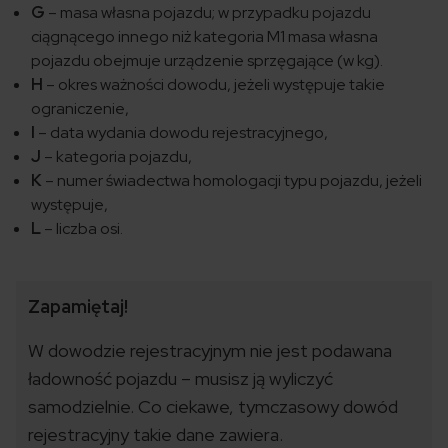
G
– masa własna pojazdu; w przypadku pojazdu
ciągnącego innego niż kategoria M1 masa własna
pojazdu obejmuje urządzenie sprzęgające (w kg).
H
– okres ważności dowodu, jeżeli występuje takie
ograniczenie,
I
– data wydania dowodu rejestracyjnego,
J
– kategoria pojazdu,
K
– numer świadectwa homologacji typu pojazdu, jeżeli
występuje,
L
– liczba osi.
Zapamiętaj!
W dowodzie rejestracyjnym nie jest podawana
ładowność pojazdu – musisz ją wyliczyć
samodzielnie. Co ciekawe, tymczasowy dowód
rejestracyjny takie dane zawiera.