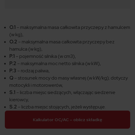
O.1
– maksymalna masa całkowita przyczepy z hamulcem
(w kg),
O.2
– maksymalna masa całkowita przyczepy bez
hamulca (w kg),
P.1
– pojemność silnika (w cm3),
P.2
– maksymalna moc netto silnika (w kW),
P.3
– rodzaj paliwa,
Q
– stosunek mocy do masy własnej (w kW/kg); dotyczy
motocykli i motorowerów,
S.1
– liczba miejsc siedzących, włączając siedzenie
kierowcy,
S.2
– liczba miejsc stojących, jeżeli występuje.
Kalkulator OC/AC – oblicz składkę