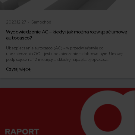
2023.12.27 •
Samochód
Wypowiedzenie AC – kiedy i jak można rozwiązać umowę
autocasco?
Ubezpieczenie autocasco (AC) – w przeciwieństwie do
ubezpieczenia OC – jest ubezpieczeniem dobrowolnym. Umowę
podpisujesz na 12 miesięcy, a składkę najczęściej opłacasz
jednorazowo. Co w przypadku, gdy udało Ci się znaleźć lepszą
Czytaj więcej
ofertę lub zdecydowałeś się sprzedać samochód w trakcie trwania
umowy? Sprawdź, w jakich sytuacjach ubezpieczenie AC wygasa
samo, a kiedy można odstąpić od umowy.