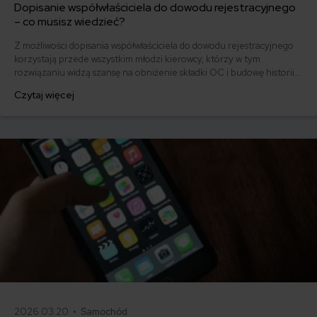
Dopisanie współwłaściciela do dowodu rejestracyjnego
– co musisz wiedzieć?
Z możliwości dopisania współwłaściciela do dowodu rejestracyjnego
korzystają przede wszystkim młodzi kierowcy, którzy w tym
rozwiązaniu widzą szansę na obniżenie składki OC i budowę historii
ubezpieczeniowej. Zastanawiasz się, jak przebiega procedura w
Czytaj więcej
urzędzie i ile to kosztuje? Krok po kroku omawiamy formalności,
jakie czekają osobę, która chce dopisać współwłaściciela do dowodu
rejestracyjnego.
2026.03.20 •
Samochód