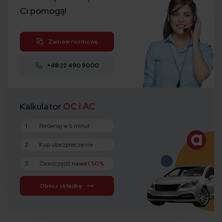
Ci pomogą!
Zamów rozmowę
+48 22 490 9000
Kalkulator
OC i AC
1
Porównaj w 5 minut
2
Kup ubezpieczenie
3
Zaoszczędź
nawet 50%
Oblicz składkę