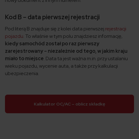
nowy dokument z innym numerem.
Kod B – data pierwszej rejestracji
Pod
literą B
znajduje się z kolei data pierwszej
rejestracji
pojazdu
. To właśnie w tym polu znajdziesz informację,
kiedy samochód został po raz pierwszy
zarejestrowany – niezależnie od tego, w jakim kraju
miało to miejsce
. Data ta jest ważna m.in. przy ustalaniu
wieku pojazdu, wycenie auta, a także przy kalkulacji
ubezpieczenia.
Kalkulator OC/AC – oblicz składkę