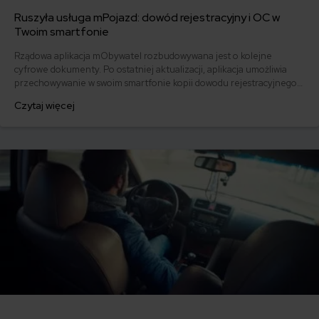
Ruszyła usługa mPojazd: dowód rejestracyjny i OC w
Twoim smartfonie
Rządowa aplikacja mObywatel rozbudowywana jest o kolejne
cyfrowe dokumenty. Po ostatniej aktualizacji, aplikacja umożliwia
przechowywanie w swoim smartfonie kopii dowodu rejestracyjnego
oraz polisy OC. Oprócz tego mPojazd przypomni nam o końcu
Czytaj więcej
ubezpieczenia samochodu czy zbliżającej się dacie przeglądu
technicznego. Czy mPojazd sam w sobie jest rewolucją? Co zmienia
dla kierowców?