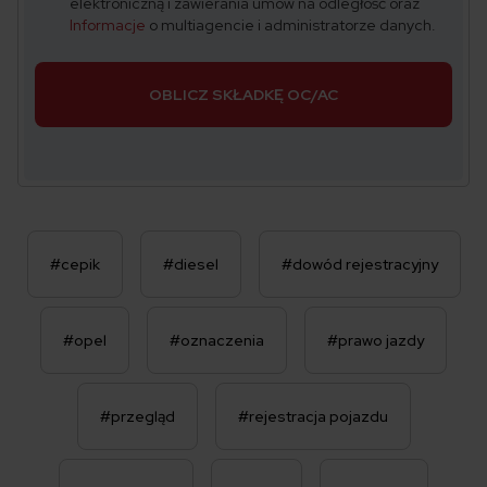
elektroniczną i zawierania umów na odległość oraz
Informacje
o multiagencie i administratorze danych.
OBLICZ SKŁADKĘ OC/AC
#cepik
#diesel
#dowód rejestracyjny
#opel
#oznaczenia
#prawo jazdy
#przegląd
#rejestracja pojazdu