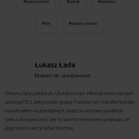
#samochód
#silnik
#telefon
#vin
#wzory umów
Łukasz Łada
Ekspert ds. ubezpieczeń
Główny Specjalista ds. Ubezpieczeń. Kilka lat temu opuścił
szeregi PZU, żeby zasilić grupę Punkta i ten transfer był dla
nas strzałem w dziesiątkę! Łukasz to wytrawny praktyk
rynku ubezpieczeń, ale to sporty motorowe sprawiają, że
jego serce zaczyna bić mocniej.