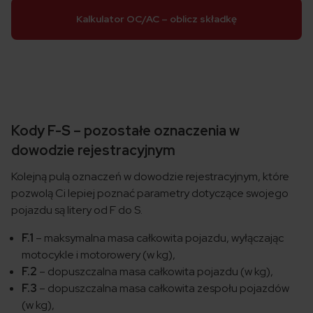
Kalkulator OC/AC – oblicz składkę
Kody F-S – pozostałe oznaczenia w
dowodzie rejestracyjnym
Kolejną pulą oznaczeń w dowodzie rejestracyjnym, które
pozwolą Ci lepiej poznać parametry dotyczące swojego
pojazdu są litery od F do S.
F.1
– maksymalna masa całkowita pojazdu, wyłączając
motocykle i motorowery (w kg),
F.2
– dopuszczalna masa całkowita pojazdu (w kg),
F.3
– dopuszczalna masa całkowita zespołu pojazdów
(w kg),