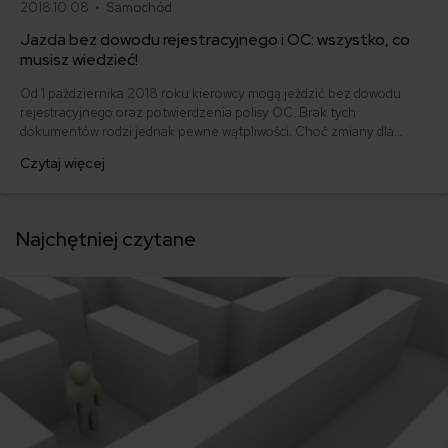
2018.10.08 •
Samochód
Jazda bez dowodu rejestracyjnego i OC: wszystko, co
musisz wiedzieć!
Od 1 października 2018 roku kierowcy mogą jeździć bez dowodu
rejestracyjnego oraz potwierdzenia polisy OC. Brak tych
dokumentów rodzi jednak pewne wątpliwości. Choć zmiany dla
kierowców miały być im na rękę, ci podchodzą do nich dosyć
Czytaj więcej
nieufnie. Pojawiają się pytania: jak zachować się w przypadku
stłuczki? Kiedy dokumenty będą jednak potrzebne? Wyjaśniamy!
Najchętniej czytane