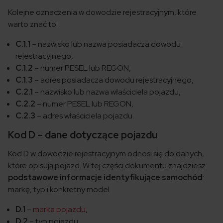
Kolejne oznaczenia w dowodzie rejestracyjnym, które
warto znać to:
C.1.1
– nazwisko lub nazwa posiadacza dowodu
rejestracyjnego,
C.1.2
– numer PESEL lub REGON,
C.1.3
– adres posiadacza dowodu rejestracyjnego,
C.2.1
– nazwisko lub nazwa właściciela pojazdu,
C.2.2
– numer PESEL lub REGON,
C.2.3
– adres właściciela pojazdu.
Kod D – dane dotyczące pojazdu
Kod D w dowodzie rejestracyjnym odnosi się do danych,
które opisują pojazd. W tej części dokumentu znajdziesz
podstawowe informacje identyfikujące samochód
:
markę, typ i konkretny model.
D.1
–
marka pojazdu
,
D.2
– typ pojazdu,