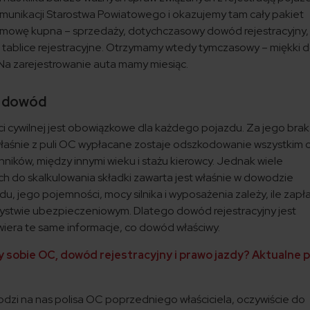
munikacji Starostwa Powiatowego i okazujemy tam cały pakiet
mowę kupna – sprzedaży, dotychczasowy dowód rejestracyjny
o tablice rejestracyjne. Otrzymamy wtedy tymczasowy – miękki 
. Na zarejestrowanie auta mamy miesiąc.
i dowód
 cywilnej jest obowiązkowe dla każdego pojazdu. Za jego brak
i właśnie z puli OC wypłacane zostaje odszkodowanie wszystkim 
nników, między innymi wieku i stażu kierowcy. Jednak wiele
 do skalkulowania składki zawarta jest właśnie w dowodzie
u, jego pojemności, mocy silnika i wyposażenia zależy, ile zapł
stwie ubezpieczeniowym. Dlatego dowód rejestracyjny jest
era te same informacje, co dowód właściwy.
y sobie OC, dowód rejestracyjny i prawo jazdy? Aktualne 
i na nas polisa OC poprzedniego właściciela, oczywiście do