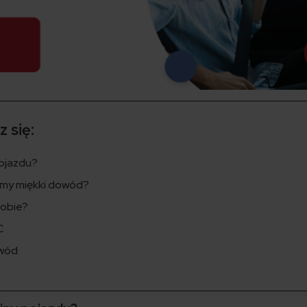
 się:
pojazdu?
jemy miękki dowód?
sobie?
C
owód