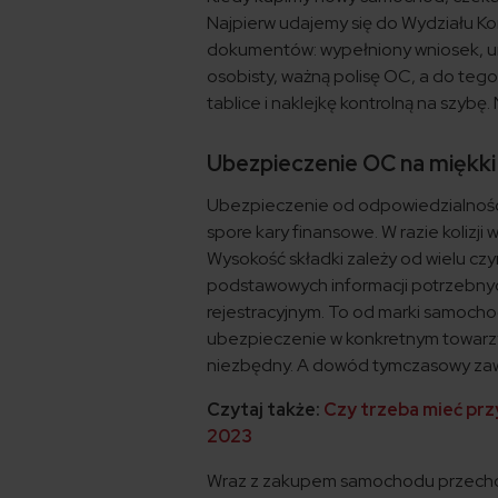
Najpierw udajemy się do Wydziału Ko
dokumentów: wypełniony wniosek, u
osobisty, ważną polisę OC, a do teg
tablice i naklejkę kontrolną na szybę
Ubezpieczenie OC na miękk
Ubezpieczenie od odpowiedzialności
spore kary finansowe. W razie kolizj
Wysokość składki zależy od wielu czy
podstawowych informacji potrzebnych
rejestracyjnym. To od marki samochod
ubezpieczenie w konkretnym towarzy
niezbędny. A dowód tymczasowy zawi
Czytaj także:
Czy trzeba mieć prz
2023
Wraz z zakupem samochodu przechodz