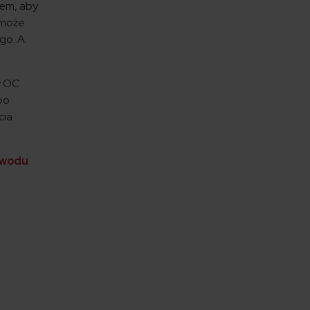
lem, aby
 może
go. A
sy OC
po
cia
owodu