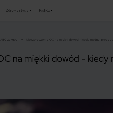
Zdrowie i życie
Podróż
ABC zakupu
Ubezpieczenie OC na miękki dowód - kiedy można, procedu
OC na miękki dowód - kiedy