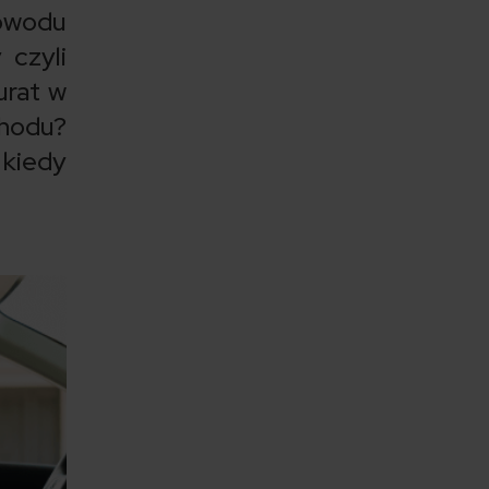
owodu
 czyli
urat w
hodu?
kiedy