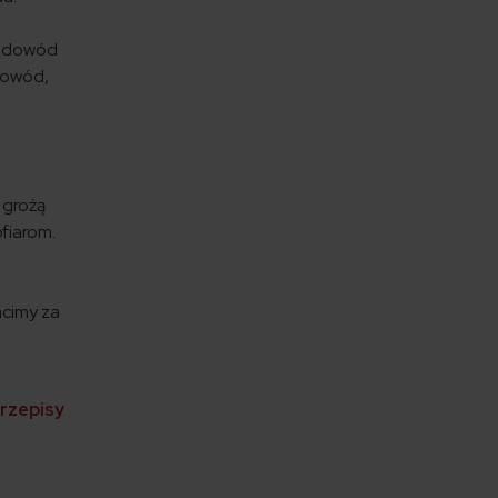
, dowód
dowód,
 grożą
ofiarom.
acimy za
przepisy