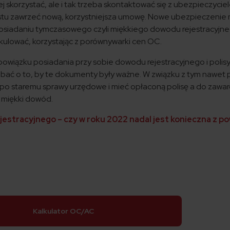
j skorzystać, ale i tak trzeba skontaktować się z ubezpieczycie
rostu zawrzeć nową, korzystniejsza umowę. Nowe ubezpieczenie
osiadaniu tymczasowego czyli miękkiego dowodu rejestracyjne
alkulować, korzystając z porównywarki cen OC.
obowiązku posiadania przy sobie dowodu rejestracyjnego i poli
dbać o to, by te dokumenty były ważne. W związku z tym nawet 
po staremu sprawy urzędowe i mieć opłaconą polisę a do zawar
 miękki dowód.
estracyjnego – czy w roku 2022 nadal jest konieczna z p
Kalkulator OC/AC