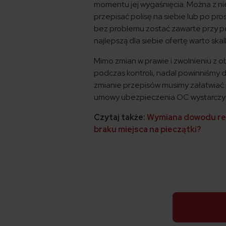
momentu jej wygaśnięcia. Można z nie
przepisać polisę na siebie lub po p
bez problemu zostać zawarte przy p
najlepszą dla siebie ofertę warto sk
Mimo zmian w prawie i zwolnieniu z 
podczas kontroli, nadal powinniśmy 
zmianie przepisów musimy załatwiać 
umowy ubezpieczenia OC wystarczy
Czytaj także:
Wymiana dowodu rej
braku miejsca na pieczątki?