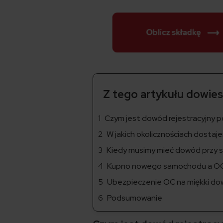
Z tego artykułu dowiesz
Czym jest dowód rejestracyjny 
W jakich okolicznościach dosta
Kiedy musimy mieć dowód przy 
Kupno nowego samochodu a O
Ubezpieczenie OC na miękki d
Podsumowanie