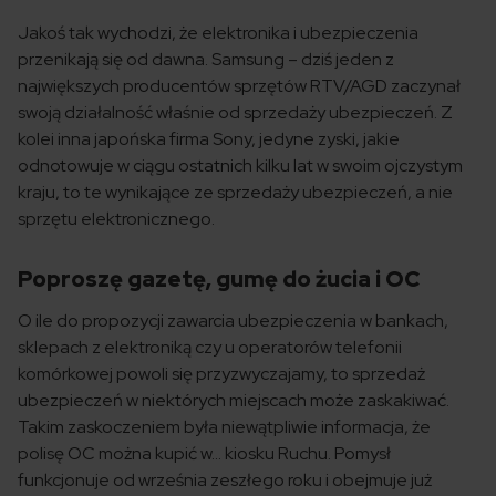
Jakoś tak wychodzi, że elektronika i ubezpieczenia
przenikają się od dawna. Samsung – dziś jeden z
największych producentów sprzętów RTV/AGD zaczynał
swoją działalność właśnie od sprzedaży ubezpieczeń. Z
kolei inna japońska firma Sony, jedyne zyski, jakie
odnotowuje w ciągu ostatnich kilku lat w swoim ojczystym
kraju, to te wynikające ze sprzedaży ubezpieczeń, a nie
sprzętu elektronicznego.
Poproszę gazetę, gumę do żucia i OC
O ile do propozycji zawarcia ubezpieczenia w bankach,
sklepach z elektroniką czy u operatorów telefonii
komórkowej powoli się przyzwyczajamy, to sprzedaż
ubezpieczeń w niektórych miejscach może zaskakiwać.
Takim zaskoczeniem była niewątpliwie informacja, że
polisę OC można kupić w… kiosku Ruchu. Pomysł
funkcjonuje od września zeszłego roku i obejmuje już