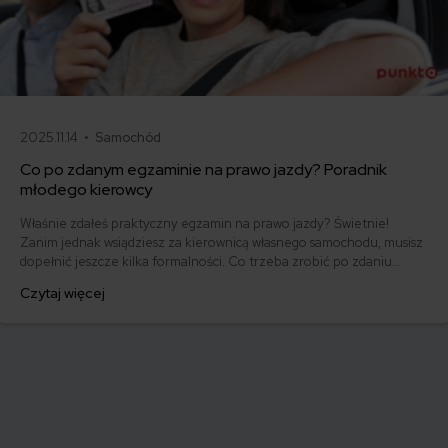
2025.11.14 •
Samochód
Co po zdanym egzaminie na prawo jazdy? Poradnik
młodego kierowcy
Właśnie zdałeś praktyczny egzamin na prawo jazdy? Świetnie!
Zanim jednak wsiądziesz za kierownicą własnego samochodu, musisz
dopełnić jeszcze kilka formalności. Co trzeba zrobić po zdaniu
egzaminu na prawo jazdy? Poznaj praktyczne wskazówki, dzięki
Czytaj więcej
którym szybko załatwisz sprawy urzędowe i będziesz mógł prowadzić
swoje auto.