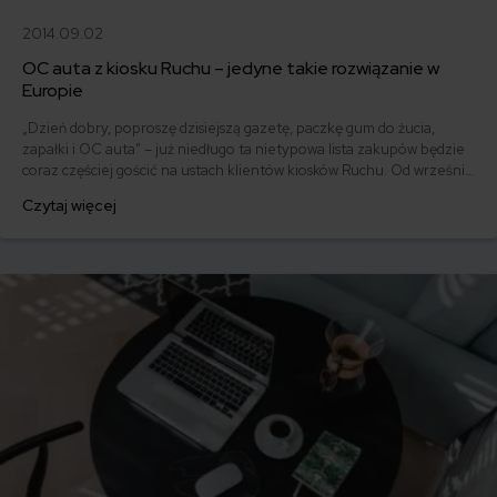
2014.09.02
OC auta z kiosku Ruchu – jedyne takie rozwiązanie w
Europie
„Dzień dobry, poproszę dzisiejszą gazetę, paczkę gum do żucia,
zapałki i OC auta” – już niedługo ta nietypowa lista zakupów będzie
coraz częściej gościć na ustach klientów kiosków Ruchu. Od września
wystarczy pokazać dowód rejestracyjny auta, żeby otrzymać ofertę
Czytaj więcej
ubezpieczenia komunikacyjnego towarzystwa ubezpieczeń
Benefia, a następnie zawrzeć umowę.