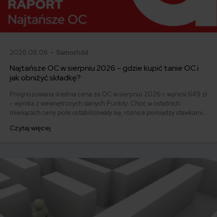
2026.08.06 •
Samochód
Najtańsze OC w sierpniu 2026 – gdzie kupić tanie OC i
jak obniżyć składkę?
Prognozowana średnia cena za OC w sierpniu 2026 r. wynosi 649 zł
– wynika z wewnętrznych danych Punkty. Choć w ostatnich
miesiącach ceny polis ustabilizowały się, różnice pomiędzy stawkami
za ubezpieczenie są ogromne. Jedni płacą zaledwie nieco ponad
Czytaj więcej
500 zł, inni – powyżej 1500 zł. Gdzie znaleźć najtańsze OC w Polsce
i jak obniżyć koszty ubezpieczenia samochodu? Odpowiadamy na
podstawie najnowszych danych z rynku.