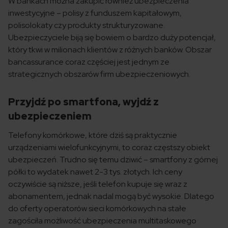
W bankach można zakupić również ubezpieczenia
inwestycyjne – polisy z funduszem kapitałowym,
polisolokaty czy produkty strukturyzowane.
Ubezpieczyciele biją się bowiem o bardzo duży potencjał,
który tkwi w milionach klientów z różnych banków. Obszar
bancassurance coraz częściej jest jednym ze
strategicznych obszarów firm ubezpieczeniowych.
Przyjdź po smartfona, wyjdź z
ubezpieczeniem
Telefony komórkowe, które dziś są praktycznie
urządzeniami wielofunkcyjnymi, to coraz częstszy obiekt
ubezpieczeń. Trudno się temu dziwić – smartfony z górnej
półki to wydatek nawet 2-3 tys. złotych. Ich ceny
oczywiście są niższe, jeśli telefon kupuje się wraz z
abonamentem, jednak nadal mogą być wysokie. Dlatego
do oferty operatorów sieci komórkowych na stałe
zagościła możliwość ubezpieczenia multitaskowego