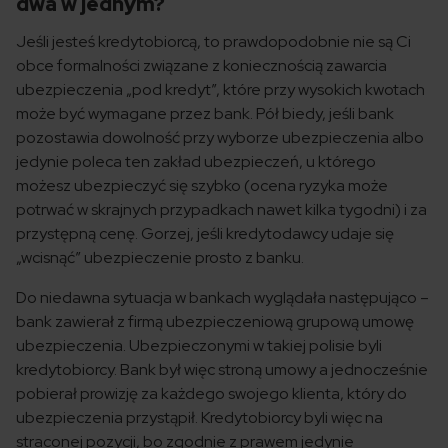
dwa w jednym?
Jeśli jesteś kredytobiorcą, to prawdopodobnie nie są Ci
obce formalności związane z koniecznością zawarcia
ubezpieczenia „pod kredyt”, które przy wysokich kwotach
może być wymagane przez bank. Pół biedy, jeśli bank
pozostawia dowolność przy wyborze ubezpieczenia albo
jedynie poleca ten zakład ubezpieczeń, u którego
możesz ubezpieczyć się szybko (ocena ryzyka może
potrwać w skrajnych przypadkach nawet kilka tygodni) i za
przystępną cenę. Gorzej, jeśli kredytodawcy udaje się
„wcisnąć” ubezpieczenie prosto z banku.
Do niedawna sytuacja w bankach wyglądała następująco –
bank zawierał z firmą ubezpieczeniową grupową umowę
ubezpieczenia. Ubezpieczonymi w takiej polisie byli
kredytobiorcy. Bank był więc stroną umowy a jednocześnie
pobierał prowizję za każdego swojego klienta, który do
ubezpieczenia przystąpił. Kredytobiorcy byli więc na
straconej pozycji, bo zgodnie z prawem jedynie