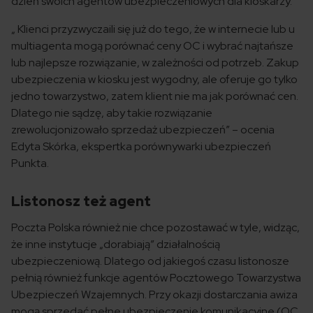
dzień swoich agentów ubezpieczeniowych dla kioskarzy.
„ Klienci przyzwyczaili się już do tego, że w internecie lub u
multiagenta mogą porównać ceny OC i wybrać najtańsze
lub najlepsze rozwiązanie, w zależności od potrzeb. Zakup
ubezpieczenia w kiosku jest wygodny, ale oferuje go tylko
jedno towarzystwo, zatem klient nie ma jak porównać cen.
Dlatego nie sądzę, aby takie rozwiązanie
zrewolucjonizowało sprzedaż ubezpieczeń” – ocenia
Edyta Skórka, ekspertka porównywarki ubezpieczeń
Punkta.
Listonosz też agent
Poczta Polska również nie chce pozostawać w tyle, widząc,
że inne instytucje „dorabiają” działalnością
ubezpieczeniową. Dlatego od jakiegoś czasu listonosze
pełnią również funkcje agentów Pocztowego Towarzystwa
Ubezpieczeń Wzajemnych. Przy okazji dostarczania awiza
mogą sprzedać pełne ubezpieczenie komunikacyjne (OC,