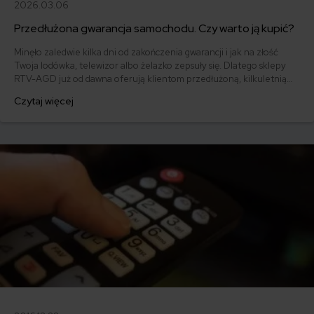
2026.03.06
Przedłużona gwarancja samochodu. Czy warto ją kupić?
Minęło zaledwie kilka dni od zakończenia gwarancji i jak na złość
Twoja lodówka, telewizor albo żelazko zepsuły się. Dlatego sklepy
RTV-AGD już od dawna oferują klientom przedłużoną, kilkuletnią
gwarancję, oczywiście dodatkowo płatną. Mechanizm ten skopiowali
Czytaj więcej
też dealerzy samochodowi.