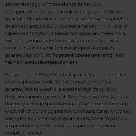
elektronicznego w Polsce oferują do zakupu
ubezpieczenie. Najpopularniejsze dotyczy przedłużonej
gwarancji. Standardowo gwarancja udzielana na sprzęt to
dwa lata (w przypadku wystawienia faktury – rok). Jednak
zapewne zdarzyło Ci się podczas kupowania telewizora,
kina domowego czy lodówki usłyszeć od sprzedawcy
pytanie, czy jesteś zainteresowany przedłużeniem
gwarancji np. do 5 lat.
To przedłużenie gwarancji jest
tak naprawdę ubezpieczeniem
.
Polisy na sprzęt RTV/AGD działają na takiej samej zasadzie
jak ubezpieczenia telefonów. Ceny przedłużonej
gwarancji nie są wysokie, ale jeśli założyć, że tylko co
dziesiąty kupiony sprzęt jest ubezpieczany, to w skali roku
dochody zarówno sprzedawcy jak i zakładu ubezpieczeń z
tytułu takich polis mogą stanowić pokaźną sumę. A wysiłek i
koszty takiego przedsięwzięcia nie są wysokie. Wystarczy,
że sprzedawca przekona do ubezpieczenia a klient
podpisze umowę.