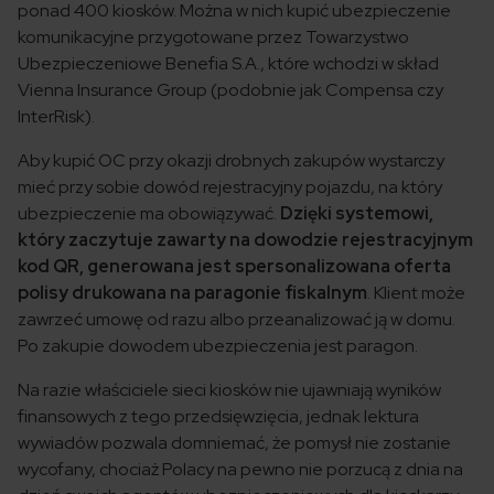
ponad 400 kiosków. Można w nich kupić ubezpieczenie
komunikacyjne przygotowane przez Towarzystwo
Ubezpieczeniowe Benefia S.A., które wchodzi w skład
Vienna Insurance Group (podobnie jak Compensa czy
InterRisk).
Aby kupić OC przy okazji drobnych zakupów wystarczy
mieć przy sobie dowód rejestracyjny pojazdu, na który
ubezpieczenie ma obowiązywać.
Dzięki systemowi,
który zaczytuje zawarty na dowodzie rejestracyjnym
kod QR, generowana jest spersonalizowana oferta
polisy drukowana na paragonie fiskalnym
. Klient może
zawrzeć umowę od razu albo przeanalizować ją w domu.
Po zakupie dowodem ubezpieczenia jest paragon.
Na razie właściciele sieci kiosków nie ujawniają wyników
finansowych z tego przedsięwzięcia, jednak lektura
wywiadów pozwala domniemać, że pomysł nie zostanie
wycofany, chociaż Polacy na pewno nie porzucą z dnia na