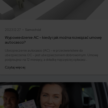
2023.12.27 •
Samochód
Wypowiedzenie AC – kiedy i jak można rozwiązać umowę
autocasco?
Ubezpieczenie autocasco (AC) – w przeciwieństwie do
ubezpieczenia OC – jest ubezpieczeniem dobrowolnym. Umowę
podpisujesz na 12 miesięcy, a składkę najczęściej opłacasz
jednorazowo. Co w przypadku, gdy udało Ci się znaleźć lepszą
Czytaj więcej
ofertę lub zdecydowałeś się sprzedać samochód w trakcie trwania
umowy? Sprawdź, w jakich sytuacjach ubezpieczenie AC wygasa
samo, a kiedy można odstąpić od umowy.