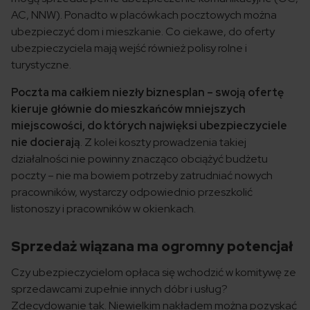
AC, NNW). Ponadto w placówkach pocztowych można
ubezpieczyć dom i mieszkanie. Co ciekawe, do oferty
ubezpieczyciela mają wejść również polisy rolne i
turystyczne.
Poczta ma całkiem niezły biznesplan – swoją ofertę
kieruje głównie do mieszkańców mniejszych
miejscowości, do których najwięksi ubezpieczyciele
nie docierają
. Z kolei koszty prowadzenia takiej
działalności nie powinny znacząco obciążyć budżetu
poczty – nie ma bowiem potrzeby zatrudniać nowych
pracowników, wystarczy odpowiednio przeszkolić
listonoszy i pracowników w okienkach.
Sprzedaż wiązana ma ogromny potencjał
Czy ubezpieczycielom opłaca się wchodzić w komitywę ze
sprzedawcami zupełnie innych dóbr i usług?
Zdecydowanie tak. Niewielkim nakładem można pozyskać