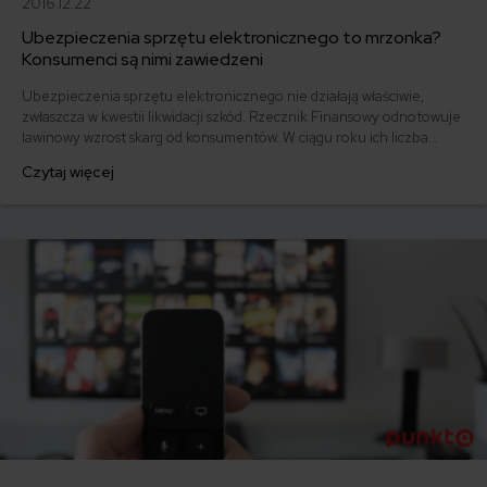
2016.12.22
Ubezpieczenia sprzętu elektronicznego to mrzonka?
Konsumenci są nimi zawiedzeni
Ubezpieczenia sprzętu elektronicznego nie działają właściwie,
zwłaszcza w kwestii likwidacji szkód. Rzecznik Finansowy odnotowuje
lawinowy wzrost skarg od konsumentów. W ciągu roku ich liczba
zwiększa się nawet o 100 proc. Czy kupując sprzęt RTV lub AGD
Czytaj więcej
warto zatem dopłacić do ubezpieczenia?