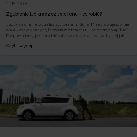
2018.03.09
Zgubienie lub kradzież telefonu – co robić?
Już od dawna nie potrafisz żyć bez smartfona. Przechowujesz w nim
wiele ważnych danych, korzystasz z internetu i pomocnych aplikacji.
Podpowiadamy, jak poradzić sobie w kryzysowej sytuacji takiej jak
zgubienie telefonu lub jego kradzież. Czy można się ubezpieczyć
Czytaj więcej
od tego typu zdarzeń?