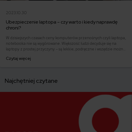
2023.10.30
Ubezpieczenie laptopa – czy warto i kiedy naprawdę
chroni?
W dzisiejszych czasach ceny komputerów przenośnych czyli laptopa,
notebooka nie są wygórowane. Większość ludzi decyduje się na
laptopy z prostej przyczyny – są lekkie, podręczne i wszędzie można
je ze sobą zabrać. Są oczywiście urządzenia tanie, są także sprzęty
Czytaj więcej
których ceny oscylują w okolicach 5 czy 10 tys. złotych. Jak je
zabezpieczyć przed kradzieżą czy innymi zagrożeniami?
Najchętniej czytane