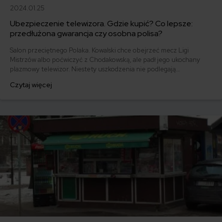
2024.01.25
Ubezpieczenie telewizora. Gdzie kupić? Co lepsze:
przedłużona gwarancja czy osobna polisa?
Salon przeciętnego Polaka. Kowalski chce obejrzeć mecz Ligi
Mistrzów albo poćwiczyć z Chodakowską, ale padł jego ukochany
plazmowy telewizor. Niestety uszkodzenia nie podlegają
standardowej reklamacji. Kiedy gwarancja zawiedzie, przydatne
Czytaj więcej
może okazać się wykupione zawczasu ubezpieczenie telewizora.