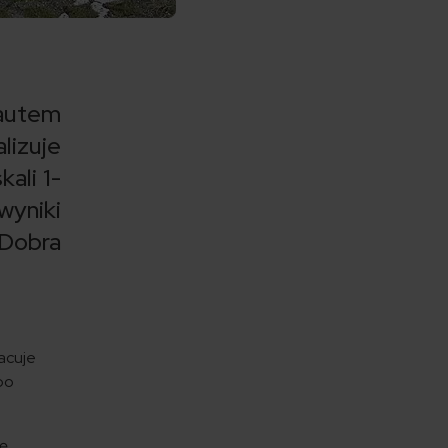
 autem
lizuje
ali 1-
wyniki
 Dobra
acuje
po
dę