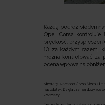
Każdą podróż siedemna
Opel Corsa kontroluje i
prędkość, przyspieszenie
10 za każdym razem, ki
można kontrolować za p
ocena wpływa na obniżen
Niestety ukochana Corsa Alexa z lim
nastolatek. Dzięki czarnej skrzynce 
kradzieży.
Nie ma tego złego co by na dobre nie