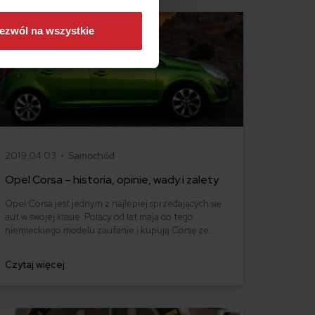
ezwól na wszystkie
2019.04.03 •
Samochód
Opel Corsa – historia, opinie, wady i zalety
Opel Corsa jest jednym z najlepiej sprzedających się
aut w swojej klasie. Polacy od lat mają do tego
niemieckiego modelu zaufanie i kupują Corsę ze
względu na dobre opinie o samochodzie oraz
nowoczesną linię. Jeśli jego zalety połączy się z
Czytaj więcej
atrakcyjnym ubezpieczeniem OC, Corsę można
uznać za jeden z najlepszych wyborów dla rodzin lub
osób poruszających się po mieście.