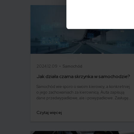
2024.12.09 •
Samochód
Jak działa czarna skrzynka w samochodzie?
Samochód wie sporo o swoim kierowcy, a konkretniej
o jego zachowaniach za kierownicą. Auta zapisują
dane przedwypadkowe, ale i powypadkowe. Zasługę
w tym ma między innymi czarna skrzynka. Tak,
dokładnie ta skrzynka! Okazuje się, że niebagatelną
Czytaj więcej
rolę odgrywa ona nie tylko w lotnictwie. Sprawdzamy,
co zapisują samochody w swoich czarnych skrzynkach
i czemu ma to służyć!