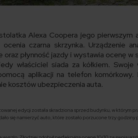
stolatka Alexa Coopera jego pierwszym
 ocenia czarna skrzynka. Urządzenie ana
 oraz płynność jazdy i wystawia ocenę w sk
edy właściciel siada za kółkiem. Swoje 
omocą aplikacji na telefon komórkowy.
ie kosztów ubezpieczenia auta.
itowanej edycji została skradziona sprzed budynku, w którym pr
udało się namierzyć auto, które zostało porzucone trzy godziny 
 wyszło. Złodziej zdobył perfekcyjną ocenę 10/10 za swoją jaz