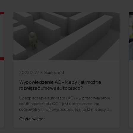
2023.12.27 •
Samochód
Wypowiedzenie AC – kiedy i jak można
rozwiązać umowę autocasco?
Ubezpieczenie autocasco (AC) – w przeciwieństwie
do ubezpieczenia OC – jest ubezpieczeniem
dobrowolnym. Umowę podpisujesz na 12 miesięcy, a
składkę najczęściej opłacasz jednorazowo. Co w
Czytaj więcej
przypadku, gdy udało Ci się znaleźć lepszą ofertę lub
zdecydowałeś się sprzedać samochód w trakcie
trwania umowy? Sprawdź, w jakich sytuacjach