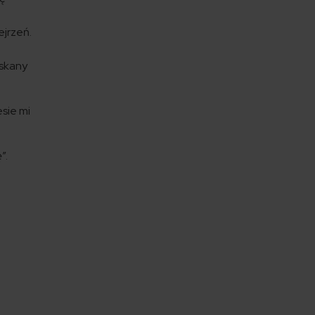
ejrzeń.
yskany
esie mi
”.