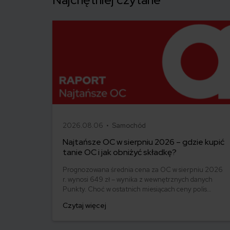
2026.08.06 •
Samochód
Najtańsze OC w sierpniu 2026 – gdzie kupić
tanie OC i jak obniżyć składkę?
Prognozowana średnia cena za OC w sierpniu 2026
r. wynosi 649 zł – wynika z wewnętrznych danych
Punkty. Choć w ostatnich miesiącach ceny polis
ustabilizowały się, różnice pomiędzy stawkami za
Czytaj więcej
ubezpieczenie są ogromne. Jedni płacą zaledwie
nieco ponad 500 zł, inni – powyżej 1500 zł. Gdzie
znaleźć najtańsze OC w Polsce i jak obniżyć koszty