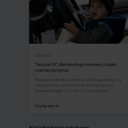
2014.10.17
Tańsze OC dla młodego kierowcy dzięki
czarnej skrzynce
Mieszkańcy Wielkiej Brytanii i USA mogą cieszyć się
rozwiązaniem, które może skutecznie obniżyć
wysokość składki OC auta. Z pomocą świeżo
upieczonym kierowcom bez zniżek przychodzi
czarna skrzynka, która rejestruje parametry jazdy.
Czytaj więcej
Dzięki temu OC dla młodego kierowcy może być
tańsze.
Najchętniej czytane