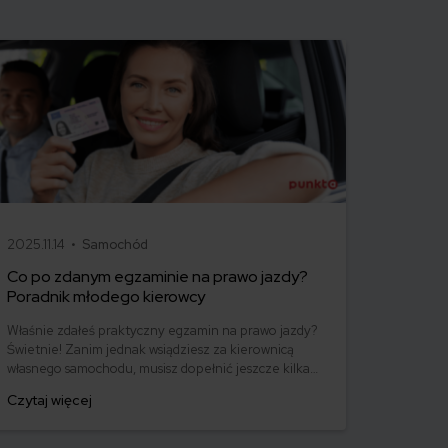
2025.11.14 •
Samochód
Co po zdanym egzaminie na prawo jazdy?
Poradnik młodego kierowcy
Właśnie zdałeś praktyczny egzamin na prawo jazdy?
Świetnie! Zanim jednak wsiądziesz za kierownicą
własnego samochodu, musisz dopełnić jeszcze kilka
formalności. Co trzeba zrobić po zdaniu egzaminu
Czytaj więcej
na prawo jazdy? Poznaj praktyczne wskazówki, dzięki
którym szybko załatwisz sprawy urzędowe i będziesz
mógł prowadzić swoje auto.