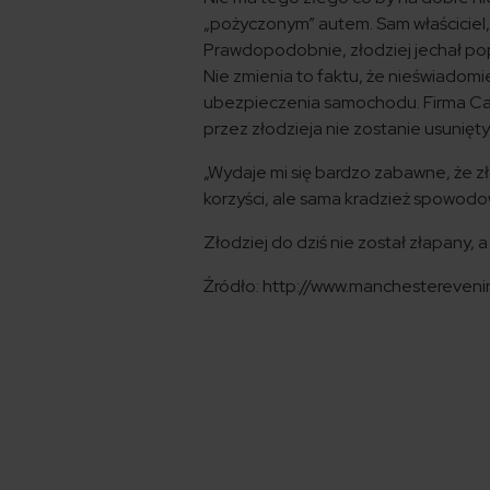
„pożyczonym” autem. Sam właściciel,
Prawdopodobnie, złodziej jechał po
Nie zmienia to faktu, że nieświado
ubezpieczenia samochodu. Firma Car
przez złodzieja nie zostanie usunięt
„Wydaje mi się bardzo zabawne, że zło
korzyści, ale sama kradzież spowodow
Złodziej do dziś nie został złapany, 
Źródło: http://www.manchestereven