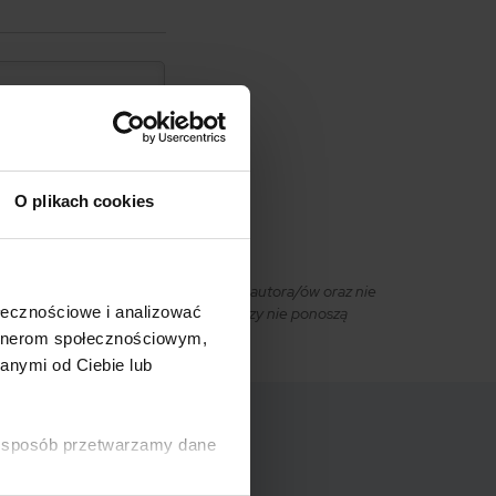
O plikach cookies
owiąc wyraz osobistych poglądów ich autora/ów oraz nie
ołecznościowe i analizować
ciciel strony internetowej ani autorzy nie ponoszą
artnerom społecznościowym,
anymi od Ciebie lub
ki sposób przetwarzamy dane