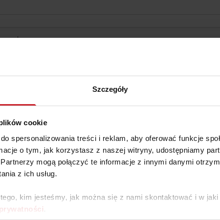
Szczegóły
 plików cookie
ryny internetowej mają charakter wyłącznie informacyjno-edukacyjny, stan
do spersonalizowania treści i reklam, aby oferować funkcje sp
i biznesowych, inwestycyjnych, lub podatkowych, za które to decyzje właś
ormacje o tym, jak korzystasz z naszej witryny, udostępniamy p
Partnerzy mogą połączyć te informacje z innymi danymi otrzym
nia z ich usług.
 tego, kim jesteśmy, jak można się z nami skontaktować i w ja
 prywatności
.