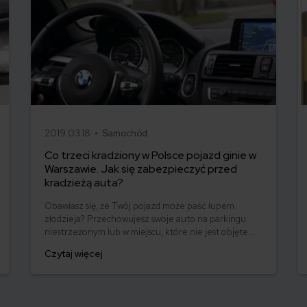
2019.03.18 •
Samochód
Co trzeci kradziony w Polsce pojazd ginie w
Warszawie. Jak się zabezpieczyć przed
kradzieżą auta?
Obawiasz się, że Twój pojazd może paść łupem
złodzieja? Przechowujesz swoje auto na parkingu
niestrzeżonym lub w miejscu, które nie jest objęte
monitoringiem? Zabezpiecz się przed ewentualną
Czytaj więcej
kradzieżą! Ubezpieczenie AC nie kosztuje dużo, a
może Ci pomóc w sytuacji kradzieży. Jakie sposoby
antykradzieżowe warto zastosować? Sprawdź!