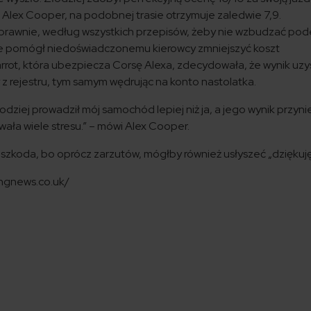
 Alex Cooper, na podobnej trasie otrzymuje zaledwie 7,9.
prawnie, według wszystkich przepisów, żeby nie wzbudzać pod
mie pomógł niedoświadczonemu kierowcy zmniejszyć koszt
rot, która ubezpiecza Corsę Alexa, zdecydowała, że wynik uz
y z rejestru, tym samym wędrując na konto nastolatka.
dziej prowadził mój samochód lepiej niż ja, a jego wynik przyni
ała wiele stresu.” – mówi Alex Cooper.
a szkoda, bo oprócz zarzutów, mógłby również usłyszeć „dziękuję
ingnews.co.uk/