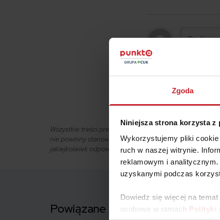
0
KOMENTARZE
Zgoda
Niniejsza strona korzysta z
Wszystkie treści prezentowane na łamach niniejszej wit
Wykorzystujemy pliki cookie 
nie powinny stanowić podstawy przy podejmowaniu decyzj
jakiejkolwiek odpowiedzialności.
ruch w naszej witrynie. Inf
reklamowym i analitycznym. 
uzyskanymi podczas korzysta
Dowiedz się więcej na temat
Powiązane artykuły
osobowe w ramach
Polityki