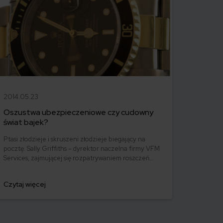
2014.05.23
Oszustwa ubezpieczeniowe czy cudowny
świat bajek?
Ptasi złodzieje i skruszeni złodzieje biegający na
pocztę. Sally Griffiths – dyrektor naczelna firmy VFM
Services, zajmującej się rozpatrywaniem roszczeń
ubezpieczeniowych – postanowiła opowiedzieć na
łamach brytyjskiego magazynu Post o
Czytaj więcej
najdziwniejszych próbach wyłudzenia odszkodowania.