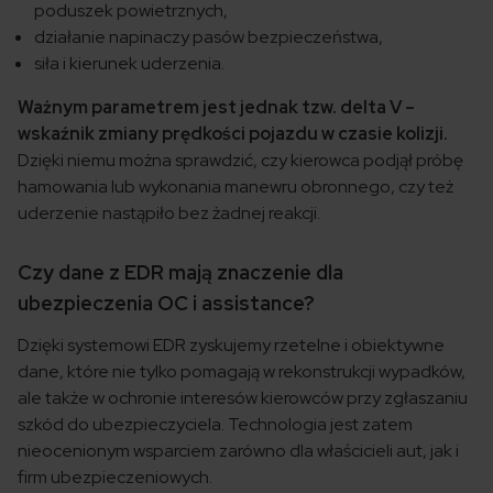
poduszek powietrznych,
działanie napinaczy pasów bezpieczeństwa,
siła i kierunek uderzenia.
Ważnym parametrem jest jednak tzw. delta V –
wskaźnik zmiany prędkości pojazdu w czasie kolizji.
Dzięki niemu można sprawdzić, czy kierowca podjął próbę
hamowania lub wykonania manewru obronnego, czy też
uderzenie nastąpiło bez żadnej reakcji.
Czy dane z EDR mają znaczenie dla
ubezpieczenia OC i assistance?
Dzięki systemowi EDR zyskujemy rzetelne i obiektywne
dane, które nie tylko pomagają w rekonstrukcji wypadków,
ale także w ochronie interesów kierowców przy zgłaszaniu
szkód do ubezpieczyciela. Technologia jest zatem
nieocenionym wsparciem zarówno dla właścicieli aut, jak i
firm ubezpieczeniowych.