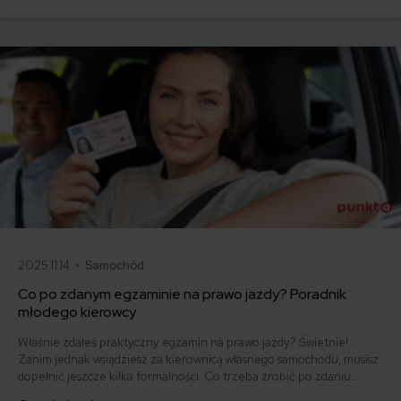
i jak obniżyć koszty ubezpieczenia samochodu? Odpowiadamy na
podstawie najnowszych danych z rynku.
2025.11.14 •
Samochód
Co po zdanym egzaminie na prawo jazdy? Poradnik
młodego kierowcy
Właśnie zdałeś praktyczny egzamin na prawo jazdy? Świetnie!
Zanim jednak wsiądziesz za kierownicą własnego samochodu, musisz
dopełnić jeszcze kilka formalności. Co trzeba zrobić po zdaniu
egzaminu na prawo jazdy? Poznaj praktyczne wskazówki, dzięki