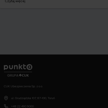
Czytaj więcej
którym szybko załatwisz sprawy urzędowe i będziesz mógł prowadzić
swoje auto.
Punkta
CUK Ubezpieczenia Sp. z o.o.
ul. Grudziądzka 107, 87-100, Toruń
+48 22 490 9000