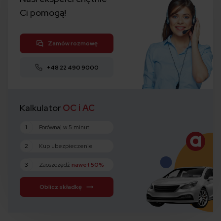
Ci pomogą!
Zamów rozmowę
+48 22 490 9000
Kalkulator
OC i AC
1
Porównaj w 5 minut
2
Kup ubezpieczenie
3
Zaoszczędź
nawet 50%
Oblicz składkę