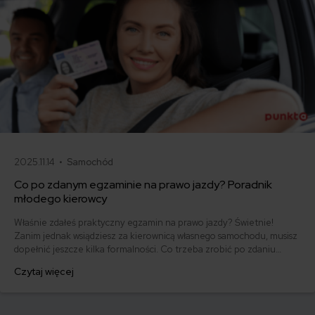
2025.11.14 •
Samochód
Co po zdanym egzaminie na prawo jazdy? Poradnik
młodego kierowcy
Właśnie zdałeś praktyczny egzamin na prawo jazdy? Świetnie!
Zanim jednak wsiądziesz za kierownicą własnego samochodu, musisz
dopełnić jeszcze kilka formalności. Co trzeba zrobić po zdaniu
egzaminu na prawo jazdy? Poznaj praktyczne wskazówki, dzięki
Czytaj więcej
którym szybko załatwisz sprawy urzędowe i będziesz mógł prowadzić
swoje auto.