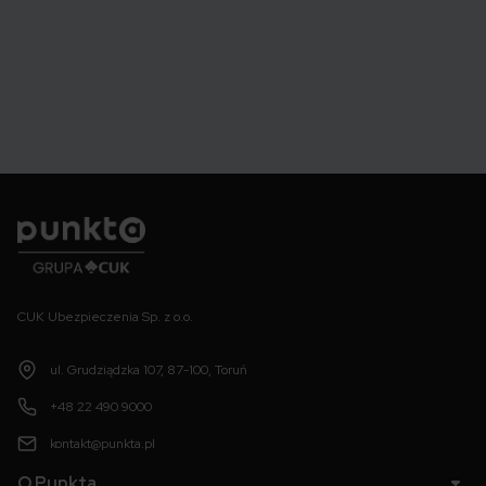
Punkta
CUK Ubezpieczenia Sp. z o.o.
ul. Grudziądzka 107, 87-100, Toruń
+48 22 490 9000
kontakt@punkta.pl
O Punkta