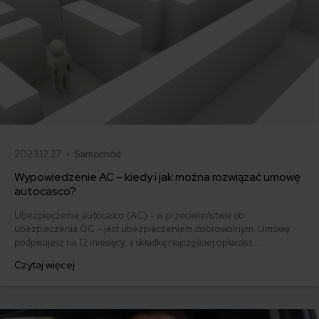
2023.12.27 •
Samochód
Wypowiedzenie AC – kiedy i jak można rozwiązać umowę
autocasco?
Ubezpieczenie autocasco (AC) – w przeciwieństwie do
ubezpieczenia OC – jest ubezpieczeniem dobrowolnym. Umowę
podpisujesz na 12 miesięcy, a składkę najczęściej opłacasz
jednorazowo. Co w przypadku, gdy udało Ci się znaleźć lepszą
Czytaj więcej
ofertę lub zdecydowałeś się sprzedać samochód w trakcie trwania
umowy? Sprawdź, w jakich sytuacjach ubezpieczenie AC wygasa
samo, a kiedy można odstąpić od umowy.