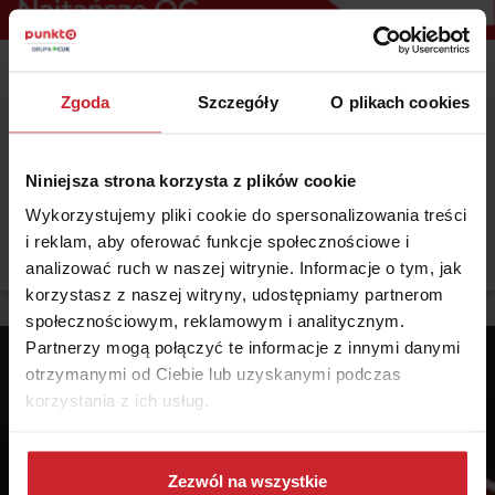
2026.08.06 •
Samochód
Zgoda
Szczegóły
O plikach cookies
Najtańsze OC w sierpniu 2026 – gdzie kupić tanie OC i
jak obniżyć składkę?
Niniejsza strona korzysta z plików cookie
Prognozowana średnia cena za OC w sierpniu 2026 r. wynosi 649 zł
– wynika z wewnętrznych danych Punkty. Choć w ostatnich
Wykorzystujemy pliki cookie do spersonalizowania treści
miesiącach ceny polis ustabilizowały się, różnice pomiędzy stawkami
i reklam, aby oferować funkcje społecznościowe i
za ubezpieczenie są ogromne. Jedni płacą zaledwie nieco ponad
Czytaj więcej
500 zł, inni – powyżej 1500 zł. Gdzie znaleźć najtańsze OC w Polsce
analizować ruch w naszej witrynie. Informacje o tym, jak
i jak obniżyć koszty ubezpieczenia samochodu? Odpowiadamy na
korzystasz z naszej witryny, udostępniamy partnerom
podstawie najnowszych danych z rynku.
społecznościowym, reklamowym i analitycznym.
Partnerzy mogą połączyć te informacje z innymi danymi
otrzymanymi od Ciebie lub uzyskanymi podczas
korzystania z ich usług.
Dowiedz się więcej na temat tego, kim jesteśmy, jak
można się z nami skontaktować i w jaki sposób
Zezwól na wszystkie