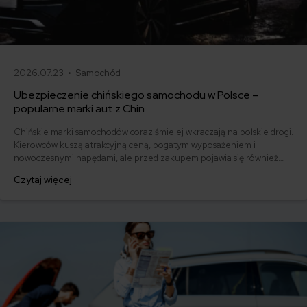
2026.07.23 •
Samochód
Ubezpieczenie chińskiego samochodu w Polsce –
popularne marki aut z Chin
Chińskie marki samochodów coraz śmielej wkraczają na polskie drogi.
Kierowców kuszą atrakcyjną ceną, bogatym wyposażeniem i
nowoczesnymi napędami, ale przed zakupem pojawia się również
pytanie: ile kosztuje ich ubezpieczenie? Sprawdzamy, czy polisy
Czytaj więcej
komunikacyjne dla marek takich jak MG, BYD, Omoda, Jaecoo i BAIC
różnią się od ubezpieczeń dla popularnych aut europejskich,
japońskich i koreańskich.