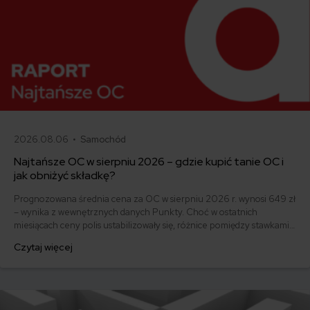
2026.08.06 •
Samochód
Najtańsze OC w sierpniu 2026 – gdzie kupić tanie OC i
jak obniżyć składkę?
Prognozowana średnia cena za OC w sierpniu 2026 r. wynosi 649 zł
– wynika z wewnętrznych danych Punkty. Choć w ostatnich
miesiącach ceny polis ustabilizowały się, różnice pomiędzy stawkami
za ubezpieczenie są ogromne. Jedni płacą zaledwie nieco ponad
Czytaj więcej
500 zł, inni – powyżej 1500 zł. Gdzie znaleźć najtańsze OC w Polsce
i jak obniżyć koszty ubezpieczenia samochodu? Odpowiadamy na
podstawie najnowszych danych z rynku.