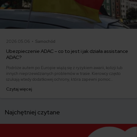
2026.05.06 •
Samochód
Ubezpieczenie ADAC – co to jest i jak działa assistance
ADAC?
Podróże autem po Europie wiążą się z ryzykiem awarii, kolizji lub
innych nieprzewidzianych problemów w trasie. Kierowcy często
szukają wtedy dodatkowej ochrony, która zapewni pomoc
techniczną, holowanie lub wsparcie organizacyjne poza granicami
Czytaj więcej
kraju. Jednym z rozwiązań, które pojawia się w tym kontekście, jest
członkostwo w ADAC – niemieckim automobilklubie oferującym
pomoc drogową i usługi assistance w Europie.
Najchętniej czytane