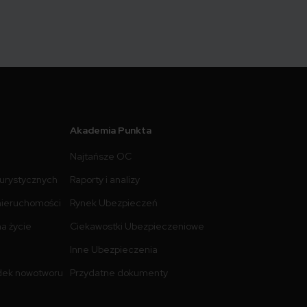
Akademia Punkta
Najtańsze OC
turystycznych
Raporty i analizy
nieruchomości
Rynek Ubezpieczeń
a życie
Ciekawostki Ubezpieczeniowe
Inne Ubezpieczenia
dek nowotworu
Przydatne dokumenty