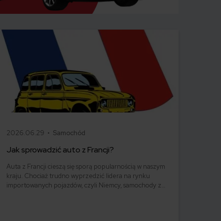
2026.06.29 •
Samochód
Jak sprowadzić auto z Francji?
Auta z Francji cieszą się sporą popularnością w naszym
kraju. Chociaż trudno wyprzedzić lidera na rynku
importowanych pojazdów, czyli Niemcy, samochody z
Francji zajmują drugie miejsce. Ponadto Renault,
Peugeot i Citroën pojawiły się w TOP 10 najczęściej
sprowadzanych marek pojazdów do Polski. Jak