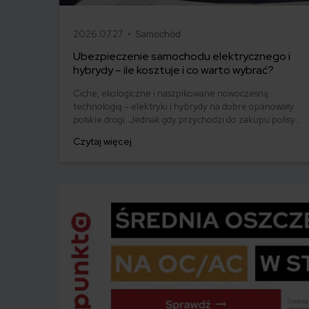
2026.07.27 •
Samochód
Ubezpieczenie samochodu elektrycznego i
hybrydy – ile kosztuje i co warto wybrać?
Ciche, ekologiczne i naszpikowane nowoczesną
technologią – elektryki i hybrydy na dobre opanowały
polskie drogi. Jednak gdy przychodzi do zakupu polisy,
wielu kierowców zadaje sobie to samo pytanie: czy
Czytaj więcej
ubezpieczenie „zielonego” samochodu musi być
droższe niż tradycyjnego benzyniaka? Sprawdziliśmy,
ile kosztuje OC i AC dla aut z napędem alternatywnym
i na jakie zapisy w umowie warto zwrócić szczególną
uwagę.