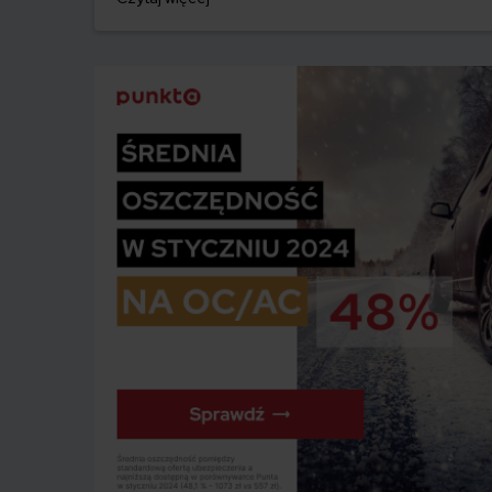
oraz jakie kary grożą nawet za jeden dzień przerwy w
ochronie.