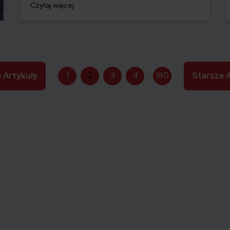
Czytaj więcej
1
2
3
4
180
e
Artykuły
…
Starsze