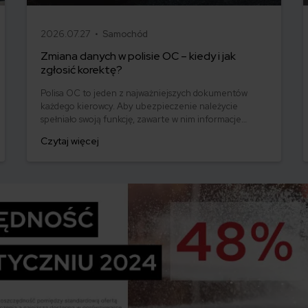
2026.07.27 •
Samochód
Zmiana danych w polisie OC – kiedy i jak
zgłosić korektę?
Polisa OC to jeden z najważniejszych dokumentów
każdego kierowcy. Aby ubezpieczenie należycie
spełniało swoją funkcję, zawarte w nim informacje
muszą być w 100% zgodne ze stanem faktycznym.
Czytaj więcej
Życie pisze jednak różne scenariusze – przeprowadzka,
ślub i zmiana nazwiska, zakup nowego auta czy
dopisanie młodego kierowcy to tylko niektóre z
sytuacji, które wymagają aktualizacji danych.