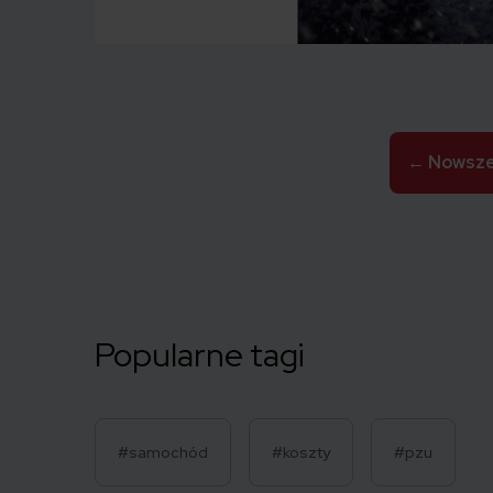
Stronicowanie
←
Nowsz
wpisów
Popularne tagi
#samochód
#koszty
#pzu