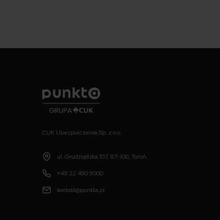
Punkta
CUK Ubezpieczenia Sp. z o.o.
ul. Grudziądzka 107, 87-100, Toruń
+48 22 490 9000
kontakt@punkta.pl