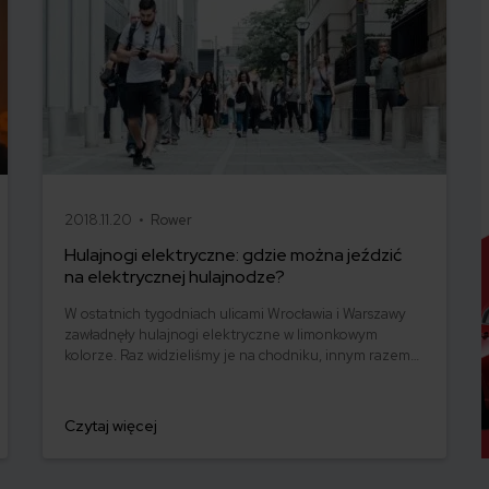
2018.11.20 •
Rower
Hulajnogi elektryczne: gdzie można jeździć
na elektrycznej hulajnodze?
W ostatnich tygodniach ulicami Wrocławia i Warszawy
zawładnęły hulajnogi elektryczne w limonkowym
kolorze. Raz widzieliśmy je na chodniku, innym razem
na drodze dla rowerów. Zdarzały się też takie, które
nieśmiało próbowały wyjechać na ulice. Skąd taki
rozgardiasz? Z przepisów, a raczej ich braku. W końcu
Czytaj więcej
znalazł się ktoś, kto odpowiedział na zasadnicze
pytanie: „gdzie można jeździć na elektrycznej
hulajnodze?”.