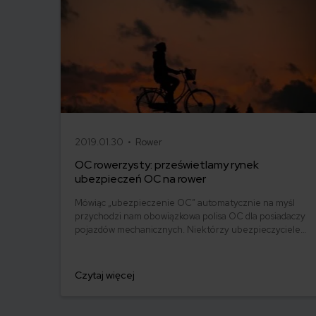
2019.01.30 •
Rower
OC rowerzysty: prześwietlamy rynek
ubezpieczeń OC na rower
Mówiąc „ubezpieczenie OC” automatycznie na myśl
przychodzi nam obowiązkowa polisa OC dla posiadaczy
pojazdów mechanicznych. Niektórzy ubezpieczyciele
poszli jednak o krok dalej i pomyśleli także o
rowerzystach. Choć ubezpieczenie OC rowerzysty
nadal jest rzadkością, jest ono kwestią wartą
Czytaj więcej
przemyślenia. Prześwietlamy ofertę ubezpieczeń OC
na rower!