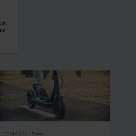
est
onę
2024.08.26 •
Rower