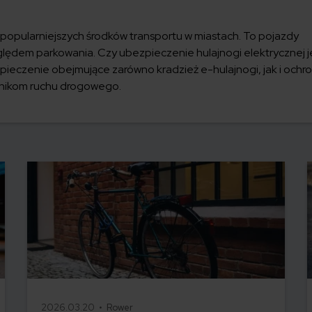
jpopularniejszych środków transportu w miastach. To pojazdy
lędem parkowania. Czy ubezpieczenie hulajnogi elektrycznej j
pieczenie obejmujące zarówno kradzież e-hulajnogi, jak i ochr
tnikom ruchu drogowego.
2026.03.20 •
Rower