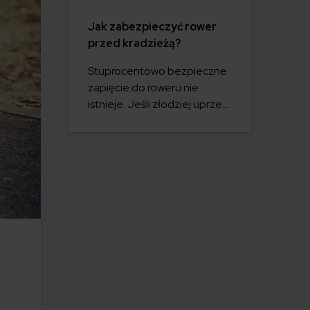
Jak zabezpieczyć rower
przed kradzieżą?
Stuprocentowo bezpieczne
zapięcie do roweru nie
istnieje. Jeśli złodziej uprze
się, by ukraść akurat Twój
rower, zrobi to. Możesz
jednak utrudnić mu zadanie,
zmniejszyć
prawdopodobieństwo
kradzieży oraz sprawić, że
Twój rower łatwiej będzie Ci
odnaleźć.