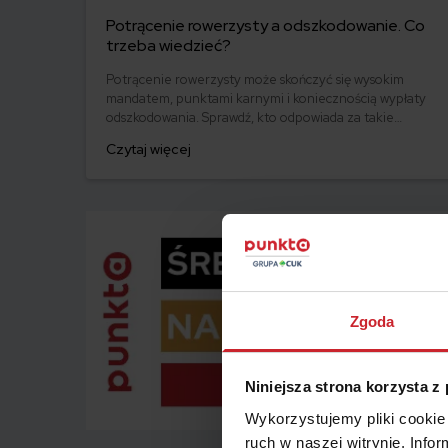
Potrącenie rowerzysty a odszkodowanie. Co
trzeba wiedzieć?
Potrącenie rowerzysty może skończyć się wysokim
mandatem, punktami karnymi i koniecznością wypłaty
odszkodowania. Sprawdź, kto odpowiada za takie
zdarzenie i jakie prawa ma poszkodowany.
Czytaj więcej
Zgoda
Niniejsza strona korzysta z
Wykorzystujemy pliki cookie 
ruch w naszej witrynie. Inf