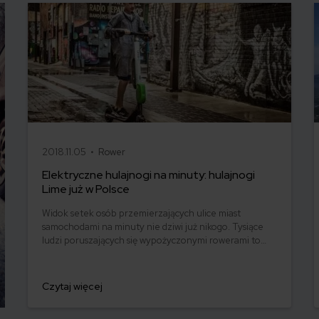
2018.11.05 •
Rower
Elektryczne hulajnogi na minuty: hulajnogi
Lime już w Polsce
Widok setek osób przemierzających ulice miast
samochodami na minuty nie dziwi już nikogo. Tysiące
ludzi poruszających się wypożyczonymi rowerami to
stały element miejskiego krajobrazu. Teraz nadszedł
czas na elektryczne hulajnogi na minuty. Elektryczne
hulajnogi Lime zawitały już do dwóch polskich miast. Co
Czytaj więcej
ciekawe – są one nie tylko sposobem na
przemieszczanie się, ale także łatwy zarobek.