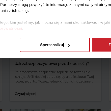
Partnerzy mogą połączyć te informacje z innymi danymi otrzym
nia z ich usług.
 tego, kim jesteśmy, jak można się z nami skontaktować i w ja
 prywatności
.
Spersonalizuj
Z
2022.03.31 •
Rower
Jak zabezpieczyć rower przed kradzieżą?
Stuprocentowo bezpieczne zapięcie do roweru nie
istnieje. Jeśli złodziej uprze się, by ukraść akurat Twój
rower, zrobi to. Możesz jednak utrudnić mu zadanie,
zmniejszyć prawdopodobieństwo kradzieży oraz
sprawić, że Twój rower łatwiej będzie Ci odnaleźć.
Czytaj więcej