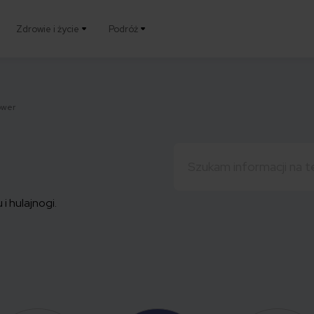
Zdrowie i życie
Podróż
ower
Szukaj:
 hulajnogi.