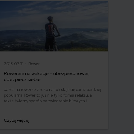
2018.07.31 •
Rower
Rowerem na wakacje – ubezpiecz rower,
ubezpiecz siebie
Jazda na rowerze z roku na rok staje się coraz bardziej
popularna. Rower to już nie tylko forma relaksu, a
także świetny sposób na zwiedzanie bliższych i
dalszych okolic, a także szybkie i wygodne poruszanie
się po mieście. Wiele zafascynowanych rowerem osób
postanawia spędzić urlop na dwóch kółkach.
Czytaj więcej
Szczególnie, gdy robimy to po raz pierwszy, warto
sensownie się do tego przygotować. I dobrze