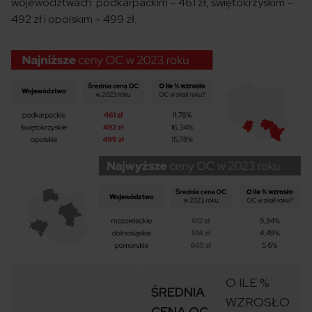
województwach: podkarpackim – 461 zł, świętokrzyskim –
492 zł i opolskim – 499 zł.
O ILE %
ŚREDNIA
WZROSŁO
CENA OC