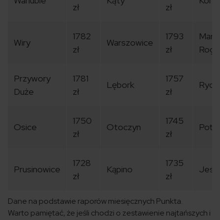
Warlubie
Kąty
Konin
zł
zł
1782
1793
Mari
Wiry
Warszowice
zł
zł
Rogo
Przywory
1781
1757
Lębork
Rydu
Duże
zł
zł
1750
1745
Osice
Otoczyn
Potas
zł
zł
1728
1735
Prusinowice
Kąpino
Jesi
zł
zł
Dane na podstawie raporów miesięcznych Punkta.
Warto pamiętać, że jeśli chodzi o zestawienie najtańszych i