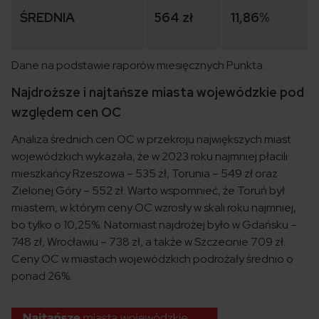
ŚREDNIA
564 zł
11,86%
Dane na podstawie raporów miesięcznych Punkta.
Najdroższe i najtańsze miasta wojewódzkie pod
względem cen OC
Analiza średnich cen OC w przekroju największych miast
wojewódzkich wykazała, że w 2023 roku najmniej płacili
mieszkańcy Rzeszowa – 535 zł, Torunia – 549 zł oraz
Zielonej Góry – 552 zł. Warto wspomnieć, że Toruń był
miastem, w którym ceny OC wzrosły w skali roku najmniej,
bo tylko o 10,25%. Natomiast najdrożej było w Gdańsku –
748 zł, Wrocławiu – 738 zł, a także w Szczecinie 709 zł.
Ceny OC w miastach wojewódzkich podrożały średnio o
ponad 26%.