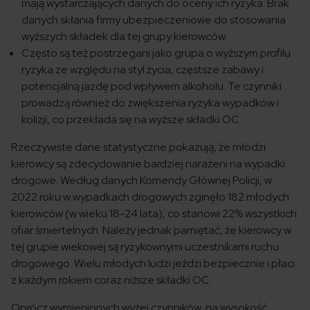
mają wystarczających danych do oceny ich ryzyka. Brak
danych skłania firmy ubezpieczeniowe do stosowania
wyższych składek dla tej grupy kierowców.
Często są też postrzegani jako grupa o wyższym profilu
ryzyka ze względu na styl życia, częstsze zabawy i
potencjalną jazdę pod wpływem alkoholu. Te czynniki
prowadzą również do zwiększenia ryzyka wypadków i
kolizji, co przekłada się na wyższe składki OC.
Rzeczywiste dane statystyczne pokazują, że młodzi
kierowcy są zdecydowanie bardziej narażeni na wypadki
drogowe. Według danych Komendy Głównej Policji, w
2022 roku w wypadkach drogowych zginęło 182 młodych
kierowców (w wieku 18-24 lata), co stanowi 22% wszystkich
ofiar śmiertelnych. Należy jednak pamiętać, że kierowcy w
tej grupie wiekowej są ryzykownymi uczestnikami ruchu
drogowego. Wielu młodych ludzi jeździ bezpiecznie i płaci
z każdym rokiem coraz niższe składki OC.
Oprócz wymienionych wyżej czynników, na wysokość