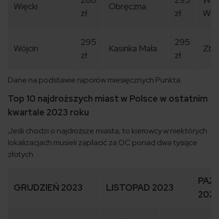
Więcki
Obręczna
zł
zł
Wie
295
295
Wójcin
Kasinka Mała
Zbł
zł
zł
Dane na podstawie raporów miesięcznych Punkta.
Top 10 najdroższych miast w Polsce w ostatnim
kwartale 2023 roku
Jeśli chodzi o najdroższe miasta, to kierowcy w niektórych
lokalizacjach musieli zapłacić za OC ponad dwa tysiące
złotych.
PAŹD
GRUDZIEŃ 2023
LISTOPAD 2023
202