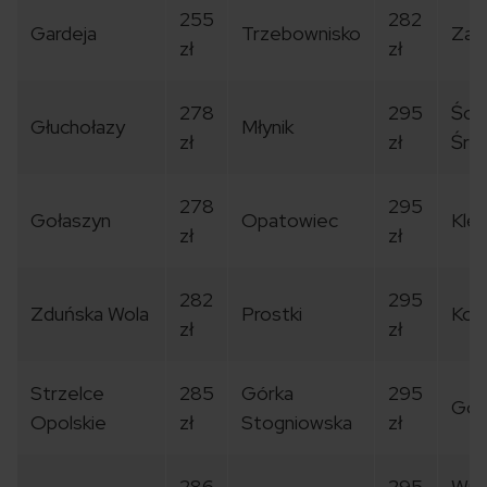
255
282
Gardeja
Trzebownisko
Zaw
zł
zł
278
295
Ści
Głuchołazy
Młynik
zł
zł
Śre
278
295
Gołaszyn
Opatowiec
Klęk
zł
zł
282
295
Zduńska Wola
Prostki
Kom
zł
zł
Strzelce
285
Górka
295
Gol
Opolskie
zł
Stogniowska
zł
286
295
Wiel