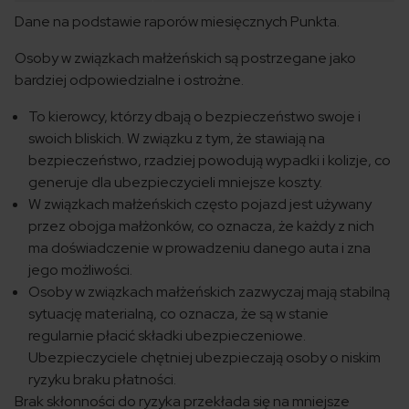
Dane na podstawie raporów miesięcznych Punkta.
Osoby w związkach małżeńskich są postrzegane jako
bardziej odpowiedzialne i ostrożne.
To kierowcy, którzy dbają o bezpieczeństwo swoje i
swoich bliskich. W związku z tym, że stawiają na
bezpieczeństwo, rzadziej powodują wypadki i kolizje, co
generuje dla ubezpieczycieli mniejsze koszty.
W związkach małżeńskich często pojazd jest używany
przez obojga małżonków, co oznacza, że każdy z nich
ma doświadczenie w prowadzeniu danego auta i zna
jego możliwości.
Osoby w związkach małżeńskich zazwyczaj mają stabilną
sytuację materialną, co oznacza, że są w stanie
regularnie płacić składki ubezpieczeniowe.
Ubezpieczyciele chętniej ubezpieczają osoby o niskim
ryzyku braku płatności.
Brak skłonności do ryzyka przekłada się na mniejsze