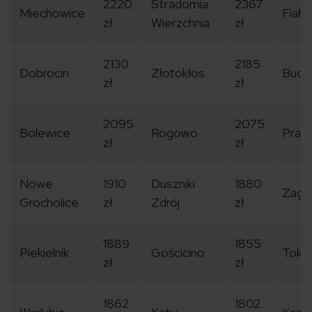
2220
Stradomia
2367
Miechowice
Fiał
zł
Wierzchnia
zł
2130
2185
Dobrocin
Złotokłos
Budy
zł
zł
2095
2075
Bolewice
Rogowo
Prab
zł
zł
Nowe
1910
Duszniki
1880
Zagó
Grocholice
zł
Zdrój
zł
1889
1855
Piekielnik
Gościcino
Toka
zł
zł
1862
1802