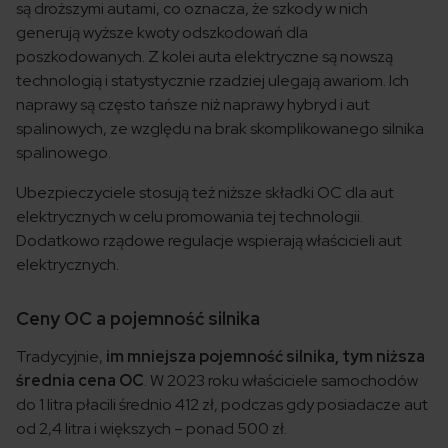
są droższymi autami, co oznacza, że szkody w nich
generują wyższe kwoty odszkodowań dla
poszkodowanych. Z kolei auta elektryczne są nowszą
technologią i statystycznie rzadziej ulegają awariom. Ich
naprawy są często tańsze niż naprawy hybryd i aut
spalinowych, ze względu na brak skomplikowanego silnika
spalinowego.
Ubezpieczyciele stosują też niższe składki OC dla aut
elektrycznych w celu promowania tej technologii.
Dodatkowo rządowe regulacje wspierają właścicieli aut
elektrycznych.
Ceny OC a pojemność silnika
Tradycyjnie,
im mniejsza pojemność silnika, tym niższa
średnia cena OC
. W 2023 roku właściciele samochodów
do 1 litra płacili średnio 412 zł, podczas gdy posiadacze aut
od 2,4 litra i większych – ponad 500 zł.