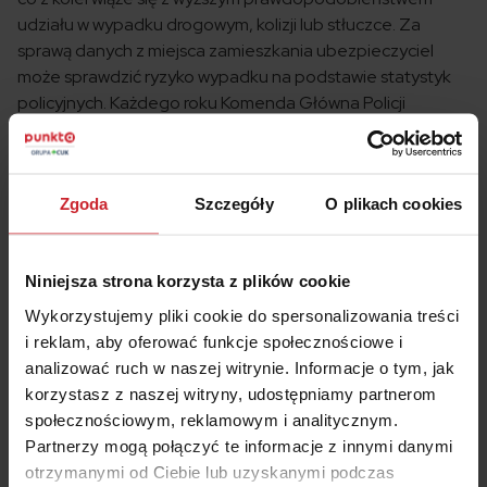
udziału w wypadku drogowym, kolizji lub stłuczce. Za
sprawą danych z miejsca zamieszkania ubezpieczyciel
może sprawdzić ryzyko wypadku na podstawie statystyk
policyjnych. Każdego roku Komenda Główna Policji
sporządza raport podsumowujący dwanaście miesięcy na
polskich drogach.
Zgoda
Szczegóły
O plikach cookies
Wypadki w województwach a ubezpieczenie
OC
Niniejsza strona korzysta z plików cookie
Wykorzystujemy pliki cookie do spersonalizowania treści
Z policyjnych statystyk wynika
, że jedne z najniższych
i reklam, aby oferować funkcje społecznościowe i
wskaźników liczby zabitych na 100 osób odnotowano w
analizować ruch w naszej witrynie. Informacje o tym, jak
2020 roku w województwie świętokrzyskim (11,6), opolskim
korzystasz z naszej witryny, udostępniamy partnerom
(13,3) i podkarpackim (11,3). Najwyższe wskaźniki
społecznościowym, reklamowym i analitycznym.
wypadkowości notowane były w województwie
Partnerzy mogą połączyć te informacje z innymi danymi
mazowieckim (16,1) i kujawsko-pomorskim (16,2). W
otrzymanymi od Ciebie lub uzyskanymi podczas