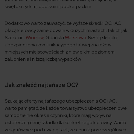
świętokrzyskim, opolskim i podkarpackim.
Dodatkowo warto zauważyć, że wyższe składki OC i AC
płacą kierowcy zameldowani w dużych miastach, takich jak
Szczecin,
Wrocław
, Gdańsk i
Warszawa
. Niższą składkę
ubezpieczenia komunikacyjnego łatwiej znaleźć w
mniejszych miejscowościach z niewielkim poziomem
zaludnienia i niższą liczbą wypadków.
Jak znaleźć najtańsze OC?
Szukając oferty najtańszego ubezpieczenia OC i AC,
warto pamiętać, że każde towarzystwo ubezpieczeniowe
samodzielnie określa czynniki, które mają wpływ na
ostateczną cenę składki dla konkretnego kierowcy. Warto
wziąć również pod uwagę fakt, że cennik poszczególnych