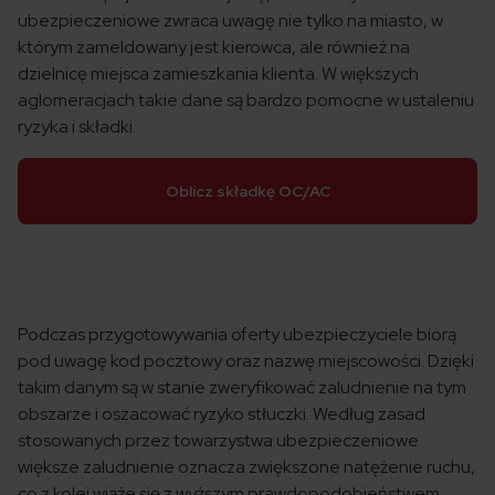
ubezpieczeniowe zwraca uwagę nie tylko na miasto, w
którym zameldowany jest kierowca, ale również na
dzielnicę miejsca zamieszkania klienta. W większych
aglomeracjach takie dane są bardzo pomocne w ustaleniu
ryzyka i składki.
Oblicz składkę OC/AC
Podczas przygotowywania oferty ubezpieczyciele biorą
pod uwagę kod pocztowy oraz nazwę miejscowości. Dzięki
takim danym są w stanie zweryfikować zaludnienie na tym
obszarze i oszacować ryzyko stłuczki. Według zasad
stosowanych przez towarzystwa ubezpieczeniowe
większe zaludnienie oznacza zwiększone natężenie ruchu,
co z kolei wiąże się z wyższym prawdopodobieństwem