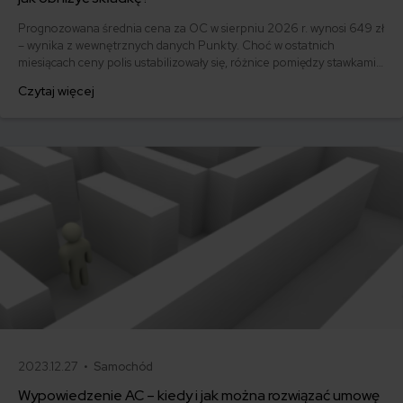
Prognozowana średnia cena za OC w sierpniu 2026 r. wynosi 649 zł
– wynika z wewnętrznych danych Punkty. Choć w ostatnich
miesiącach ceny polis ustabilizowały się, różnice pomiędzy stawkami
za ubezpieczenie są ogromne. Jedni płacą zaledwie nieco ponad
Czytaj więcej
500 zł, inni – powyżej 1500 zł. Gdzie znaleźć najtańsze OC w Polsce
i jak obniżyć koszty ubezpieczenia samochodu? Odpowiadamy na
podstawie najnowszych danych z rynku.
2023.12.27 •
Samochód
Wypowiedzenie AC – kiedy i jak można rozwiązać umowę