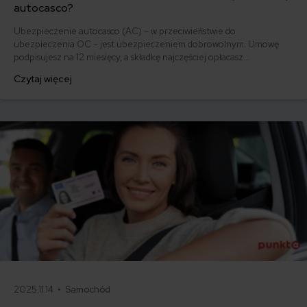
autocasco?
Ubezpieczenie autocasco (AC) – w przeciwieństwie do
ubezpieczenia OC – jest ubezpieczeniem dobrowolnym. Umowę
podpisujesz na 12 miesięcy, a składkę najczęściej opłacasz
jednorazowo. Co w przypadku, gdy udało Ci się znaleźć lepszą
Czytaj więcej
ofertę lub zdecydowałeś się sprzedać samochód w trakcie trwania
umowy? Sprawdź, w jakich sytuacjach ubezpieczenie AC wygasa
samo, a kiedy można odstąpić od umowy.
2025.11.14 •
Samochód