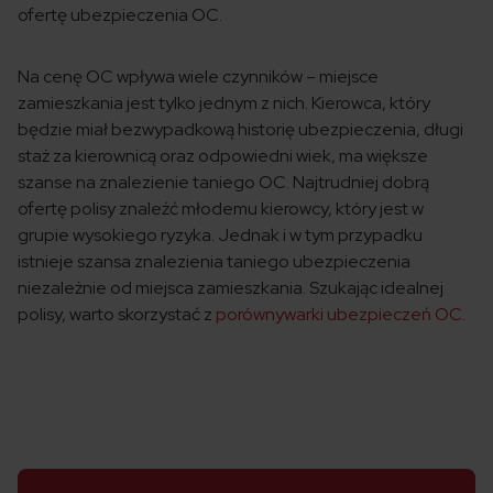
ofertę ubezpieczenia OC.
Na cenę OC wpływa wiele czynników – miejsce
zamieszkania jest tylko jednym z nich. Kierowca, który
będzie miał bezwypadkową historię ubezpieczenia, długi
staż za kierownicą oraz odpowiedni wiek, ma większe
szanse na znalezienie taniego OC. Najtrudniej dobrą
ofertę polisy znaleźć młodemu kierowcy, który jest w
grupie wysokiego ryzyka. Jednak i w tym przypadku
istnieje szansa znalezienia taniego ubezpieczenia
niezależnie od miejsca zamieszkania. Szukając idealnej
polisy, warto skorzystać z
porównywarki ubezpieczeń OC
.