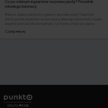
Co po zdanym egzaminie na prawo jazdy? Poradnik
młodego kierowcy
Właśnie zdałeś praktyczny egzamin na prawo jazdy? Świetnie!
Zanim jednak wsiądziesz za kierownicą własnego samochodu, musisz
dopełnić jeszcze kilka formalności. Co trzeba zrobić po zdaniu
egzaminu na prawo jazdy? Poznaj praktyczne wskazówki, dzięki
Czytaj więcej
którym szybko załatwisz sprawy urzędowe i będziesz mógł prowadzić
swoje auto.