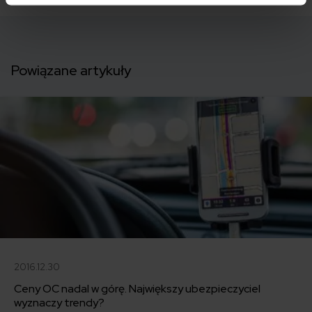
Powiązane artykuły
2016.12.30
Ceny OC nadal w górę. Największy ubezpieczyciel
wyznaczy trendy?