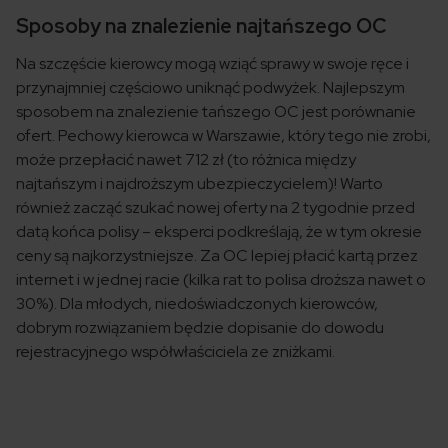
Sposoby na znalezienie najtańszego OC
Na szczęście kierowcy mogą wziąć sprawy w swoje ręce i
przynajmniej częściowo uniknąć podwyżek. Najlepszym
sposobem na znalezienie tańszego OC jest porównanie
ofert. Pechowy kierowca w Warszawie, który tego nie zrobi,
może przepłacić nawet 712 zł (to różnica między
najtańszym i najdroższym ubezpieczycielem)! Warto
również zacząć szukać nowej oferty na 2 tygodnie przed
datą końca polisy – eksperci podkreślają, że w tym okresie
ceny są najkorzystniejsze. Za OC lepiej płacić kartą przez
internet i w jednej racie (kilka rat to polisa droższa nawet o
30%). Dla młodych, niedoświadczonych kierowców,
dobrym rozwiązaniem będzie dopisanie do dowodu
rejestracyjnego współwłaściciela ze zniżkami.