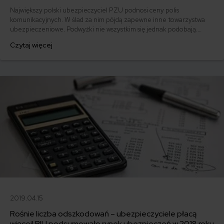
Największy polski ubezpieczyciel PZU podnosi ceny polis
komunikacyjnych. W ślad za nim pójdą zapewne inne towarzystwa
ubezpieczeniowe. Podwyżki nie wszystkim się jednak podobają.
Politycy chcą wyjaśnień. Ile jeszcze stawki pójdą w górę?
Czytaj więcej
2019.04.15
Rośnie liczba odszkodowań – ubezpieczyciele płacą
więcej! PIU podsumowało rynek ubezpieczeń w 2018 roku