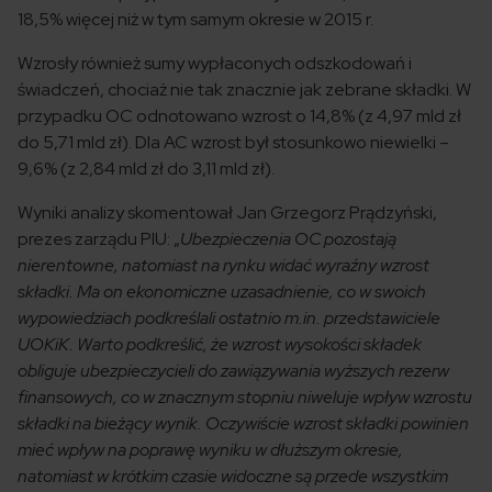
18,5% więcej niż w tym samym okresie w 2015 r.
Wzrosły również sumy wypłaconych odszkodowań i
świadczeń, chociaż nie tak znacznie jak zebrane składki. W
przypadku OC odnotowano wzrost o 14,8% (z 4,97 mld zł
do 5,71 mld zł). Dla AC wzrost był stosunkowo niewielki –
9,6% (z 2,84 mld zł do 3,11 mld zł).
Wyniki analizy skomentował Jan Grzegorz Prądzyński,
prezes zarządu PIU: „
Ubezpieczenia OC pozostają
nierentowne, natomiast na rynku widać wyraźny wzrost
składki. Ma on ekonomiczne uzasadnienie, co w swoich
wypowiedziach podkreślali ostatnio m.in. przedstawiciele
UOKiK. Warto podkreślić, że wzrost wysokości składek
obliguje ubezpieczycieli do zawiązywania wyższych rezerw
finansowych, co w znacznym stopniu niweluje wpływ wzrostu
składki na bieżący wynik. Oczywiście wzrost składki powinien
mieć wpływ na poprawę wyniku w dłuższym okresie,
natomiast w krótkim czasie widoczne są przede wszystkim