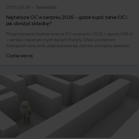
2026.08.06 •
Samochód
Najtańsze OC w sierpniu 2026 – gdzie kupić tanie OC i
jak obniżyć składkę?
Prognozowana średnia cena za OC w sierpniu 2026 r. wynosi 649 zł
– wynika z wewnętrznych danych Punkty. Choć w ostatnich
miesiącach ceny polis ustabilizowały się, różnice pomiędzy stawkami
za ubezpieczenie są ogromne. Jedni płacą zaledwie nieco ponad
Czytaj więcej
500 zł, inni – powyżej 1500 zł. Gdzie znaleźć najtańsze OC w Polsce
i jak obniżyć koszty ubezpieczenia samochodu? Odpowiadamy na
podstawie najnowszych danych z rynku.