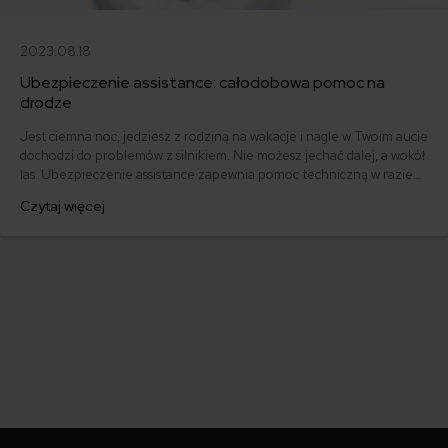
2023.08.18
Ubezpieczenie assistance: całodobowa pomoc na
drodze
Jest ciemna noc, jedziesz z rodziną na wakacje i nagle w Twoim aucie
dochodzi do problemów z silnikiem. Nie możesz jechać dalej, a wokół
las. Ubezpieczenie assistance zapewnia pomoc techniczną w razie
takich problemów. Jeżeli często wyjeżdżasz albo masz awaryjny
Czytaj więcej
samochód, assistance może Ci bardzo ułatwić życie.