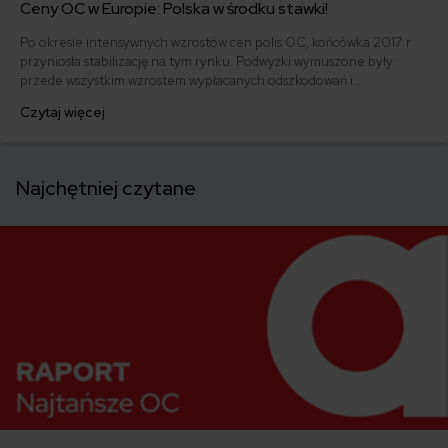
Ceny OC w Europie: Polska w środku stawki!
Po okresie intensywnych wzrostów cen polis OC, końcówka 2017 r
przyniosła stabilizację na tym rynku. Podwyżki wymuszone były
przede wszystkim wzrostem wypłacanych odszkodowań i
pogłębiającymi się stratami ubezpieczycieli. Oto, w których krajach
Czytaj więcej
UE za polisę zapłacimy najmniej i jak wyglądają ceny OC w krajach
Europy. Polska nie jest najtańsza, ale też stanowczo nie jest u nas
najdrożej.
Najchętniej czytane