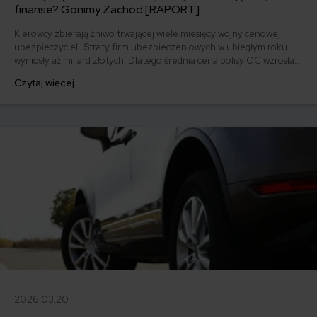
finanse? Gonimy Zachód [RAPORT]
Kierowcy zbierają żniwo trwającej wiele miesięcy wojny cenowej
ubezpieczycieli. Straty firm ubezpieczeniowych w ubiegłym roku
wyniosły aż miliard złotych. Dlatego średnia cena polisy OC wzrosła
już w niektórych przypadkach prawie o 50 proc. Pod względem cen
Czytaj więcej
polis gonimy Zachód.
2026.03.20