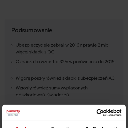
Podsumowanie
Ubezpieczyciele zebrali w 2016 r. prawie 2 mld
więcej składki z OC
Oznacza to wzrost o 32% w porównaniu do 2015
r.
W górę poszły również składki z ubezpieczeń AC
Wzrosły również sumy wypłaconych
odszkodowań i świadczeń