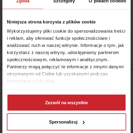
Zgoda
Szczegóły
O plikach cookies
Niniejsza strona korzysta z plików cookie
Wykorzystujemy pliki cookie do spersonalizowania treści
i reklam, aby oferować funkcje społecznościowe i
analizować ruch w naszej witrynie. Informacje o tym, jak
korzystasz z naszej witryny, udostępniamy partnerom
społecznościowym, reklamowym i analitycznym.
0
KOMENTARZE
Partnerzy mogą połączyć te informacje z innymi danymi
otrzymanymi od Ciebie lub uzyskanymi podczas
korzystania z ich usług.
Wszystkie treści prezentowane na łamach niniejszej witryny
Dowiedz się więcej na temat tego, kim jesteśmy, jak
internetowej mają charakter wyłącznie informacyjno-edukacyjny,
można się z nami skontaktować i w jaki sposób
Zezwól na wszystkie
stanowiąc wyraz osobistych poglądów ich autora/ów oraz nie nie
przetwarzamy dane osobowe w ramach
Polityki
powinny stanowić podstawy przy podejmowaniu decyzji
biznesowych, inwestycyjnych, lub podatkowych, za które to decyzje
prywatności
.
właściciel strony internetowej ani autorzy nie ponoszą jakiejkolwiek
Spersonalizuj
odpowiedzialności.