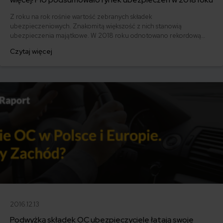
Z roku na rok rośnie wartość zebranych składek
ubezpieczeniowych. Znakomitą większość z nich stanowią
ubezpieczenia majątkowe. W 2018 roku odnotowano rekordową
składkę na rynku ubezpieczeń komunikacyjnych. Co więcej –
Czytaj więcej
każdego roku ubezpieczyciele wypłacają coraz więcej odszkodowań i
świadczeń. Spójrzmy zatem jak prezentują się ubezpieczenia 2018
w liczbach!
2016.12.13
Podwyżką składek OC ubezpieczyciele łatają swoje