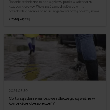
Badanie techniczne to obowiązkowy punkt w kalendarzu
każdego kierowcy. Większość samochodów powinna
przechodzić badania co roku. Wyjątek stanowią pojazdy nowe
– tu badanie odbywa się po trzech latach od pierwszej
Czytaj więcej
rejestracji, a następnie po dwóch latach. Po tym czasie
samochód musi przechodzić badanie techniczne każdego roku.
Co jednak w przypadku, gdy o tym zapomnimy?
2024.08.30
Co to są zdarzenia losowe i dlaczego są ważne w
kontekście ubezpieczeń?