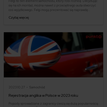
Felgi to ten element samochodu, który robi różnicę. Decydując
się na ich montaż, można nawet z przeciętnego auta stworzyć
coś wyjątkowego. Felgi mogą prezentować się naprawdę
efektownie, zwłaszcza te wykonane ze stopów lekkich, czyli
Czytaj więcej
aluminiowe - o ile oczywiście są nowe lub po prostu dobrze
utrzymane.
2023.10.27 •
Samochód
Rejestracja anglika w Polsce w 2023 roku
Pojazdy sprowadzane z zagranicy cieszą się dużą popularnością