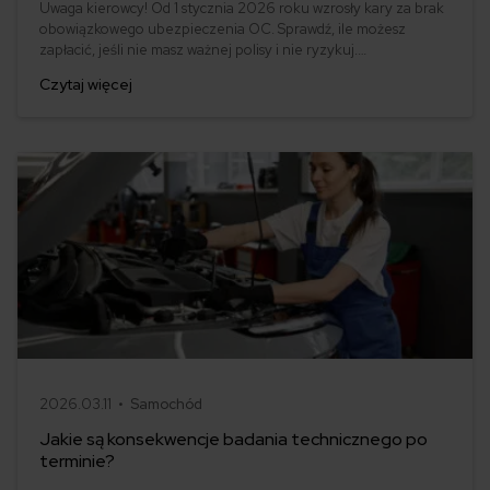
Uwaga kierowcy! Od 1 stycznia 2026 roku wzrosły kary za brak
obowiązkowego ubezpieczenia OC. Sprawdź, ile możesz
zapłacić, jeśli nie masz ważnej polisy i nie ryzykuj.
Ubezpieczenie OC to nie tylko obowiązek, ale też ochrona dla
Czytaj więcej
Ciebie i innych uczestników ruchu drogowego.
2026.03.11 •
Samochód
Jakie są konsekwencje badania technicznego po
terminie?