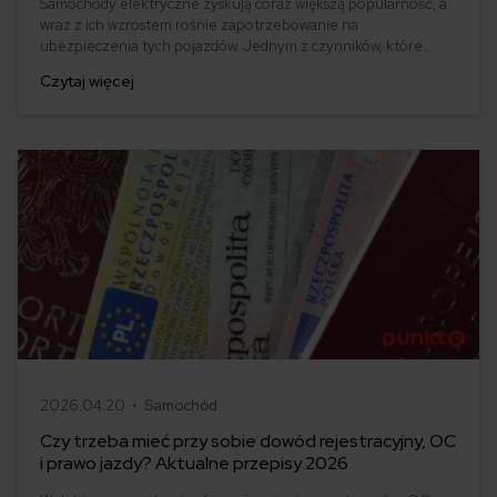
Samochody elektryczne zyskują coraz większą popularność, a
wraz z ich wzrostem rośnie zapotrzebowanie na
ubezpieczenia tych pojazdów. Jednym z czynników, które
wpływają na decyzję o zakupie samochodu elektrycznego, jest
Czytaj więcej
również koszt ubezpieczenia. W tym artykule przyjrzymy się
temu, ile kosztuje ubezpieczenie samochodu elektrycznego,
jakie czynniki wpływają na wysokość polisy i jak możemy
znaleźć odpowiednią polisę?
2026.04.20 •
Samochód
Czy trzeba mieć przy sobie dowód rejestracyjny, OC
i prawo jazdy? Aktualne przepisy 2026