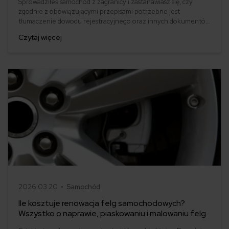
Sprowadziłeś samochód z zagranicy i zastanawiasz się, czy
zgodnie z obowiązującymi przepisami potrzebne jest
tłumaczenie dowodu rejestracyjnego oraz innych dokumentów
pojazdu? W tym artykule przedstawiamy aktualny stan prawny
Czytaj więcej
w tym zakresie i wyjaśniamy, czy i z jakimi dokumentami trzeba
udać się do tłumacza przysięgłego w 2023 roku.
2026.03.20 •
Samochód
Ile kosztuje renowacja felg samochodowych?
Wszystko o naprawie, piaskowaniu i malowaniu felg