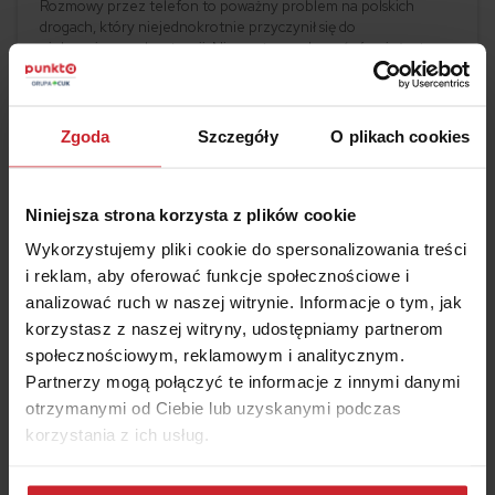
Rozmowy przez telefon to poważny problem na polskich
drogach, który niejednokrotnie przyczynił się do
niebezpiecznych sytuacji. Nie warto ryzykować również z tego
powodu, że wykroczenie jest karane wysokim mandatem.
Czytaj więcej
Dowiedz się, co Ci grozi za rozmowę przez telefon w czasie
jazdy.
Zgoda
Szczegóły
O plikach cookies
Niniejsza strona korzysta z plików cookie
Wykorzystujemy pliki cookie do spersonalizowania treści
i reklam, aby oferować funkcje społecznościowe i
analizować ruch w naszej witrynie. Informacje o tym, jak
korzystasz z naszej witryny, udostępniamy partnerom
społecznościowym, reklamowym i analitycznym.
Partnerzy mogą połączyć te informacje z innymi danymi
2024.01.25
otrzymanymi od Ciebie lub uzyskanymi podczas
korzystania z ich usług.
Ranking kradzionych elementów. Nie uwierzysz, co
mogą ukraść!
Dowiedz się więcej na temat tego, kim jesteśmy, jak