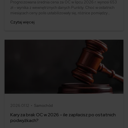
Prognozowana średnia cena za OC w lipcu 2026 r. wynosi 653
zł – wynika z wewnętrznych danych Punkty. Choć w ostatnich
miesiącach ceny polis ustabilizowały się, różnice pomiędzy
stawkami za ubezpieczenie są ogromne. Jedni płacą zaledwie
Czytaj więcej
nieco ponad 500 zł, inni – więcej niż 1500 zł. Gdzie znaleźć
najtańsze OC w Polsce i jak obniżyć koszty ubezpieczenia
samochodu? Odpowiadamy na podstawie najnowszych danych
z rynku.
2026.01.12 •
Samochód
Kary za brak OC w 2026 – ile zapłacisz po ostatnich
podwyżkach?