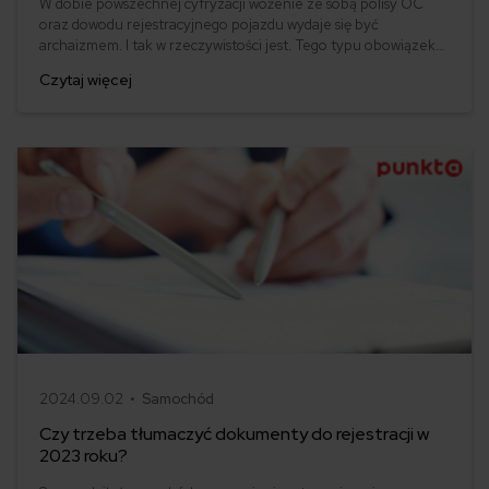
W dobie powszechnej cyfryzacji wożenie ze sobą polisy OC
oraz dowodu rejestracyjnego pojazdu wydaje się być
archaizmem. I tak w rzeczywistości jest. Tego typu obowiązek
to już przeszłość. A jak kwestia ta wygląda w przypadku dowodu
Czytaj więcej
osobistego i prawa jazdy? Jeśli zastanawiasz się, czy i jakie
dokumenty trzeba wozić ze sobą w samochodzie, ten artykuł
został przygotowany właśnie dla Ciebie. Zapraszamy do
lektury!
2024.09.02 •
Samochód
Czy trzeba tłumaczyć dokumenty do rejestracji w
2023 roku?