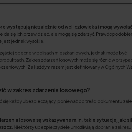
a
re występują niezależnie od woli człowieka i mogą wywoła
e da się ich przewidzieć, ale mogą się zdarzyć. Prawdopodobi
 jest jednak wysokie.
częściej obecne w polisach mieszkaniowych, jednak może być
produktach. Zakres zdarzeń losowych może się różnić w przypa
czeniowych. Za każdym razem jest definiowany w Ogólnych W
ić w zakres zdarzenia losowego?
się każdy ubezpieczający, ponieważ od treści dokumentu zale
.
zenia losowe są wskazywane m.in. takie sytuacje, jak: si
deszcz.
Niektórzy ubezpieczyciele umożliwiają dobranie zakresu 