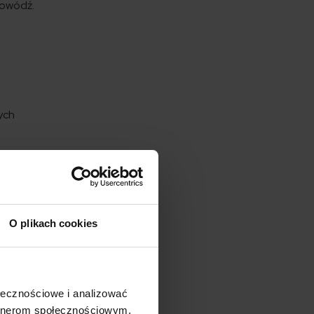
powódź.
ych
ież
O plikach cookies
je
ć w
ołecznościowe i analizować
artnerom społecznościowym,