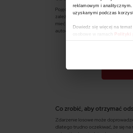
reklamowym i analitycznym. 
Pojęcie zdarzeń losowych jest równ
uzyskanymi podczas korzysta
zależności od zasad obowiązujących
mieć wpływ na zasady wypłaty odszk
Dowiedz się więcej na temat
autocasco pojazdu.
osobowe w ramach
Polityki
Co zrobić, aby otrzymać o
Zdarzenie losowe może doprowadzić 
dlatego trudno oczekiwać, że się na