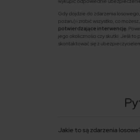
wykupić odpowiednie ubezpieczeni
Gdy dojdzie do zdarzenia losowego, 
pożaru) i zrobić wszystko, co możesz
potwierdzające interwencję.
Powin
jego okoliczności czy skutki. Jeśli t
skontaktować się z ubezpieczycielem
Py
Jakie to są zdarzenia losowe