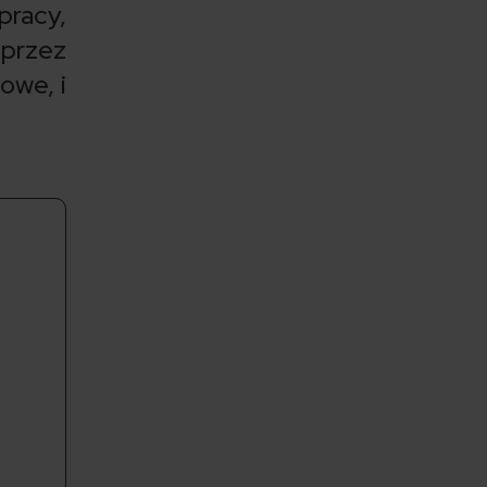
racy,
 przez
owe, i