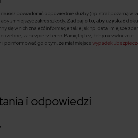
e.
musisz powiadomić odpowiednie służby (np. straż pożarną w ra
, aby zmniejszyć zakres szkody.
Zadbaj o to, aby uzyskać do
ny się w nich znaleźć informacje takie jak np. data i miejsce zda
o potrzebne, zabezpiecz teren. Pamiętaj też, żeby niezwłocznie
 i poinformować go o tym, że miał miejsce
wypadek ubezpiecz
tania i odpowiedzi
?