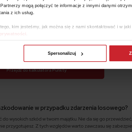
Partnerzy mogą połączyć te informacje z innymi danymi otrzym
ież wykorzystywane w przypadku ubezpieczenia mienia ruchom
nia z ich usług.
 w konkretnym towarzystwie ubezpieczeniowym takie sytuacje
odowania np. w przypadku ubezpieczenia rzeczy wartościowyc
 tego, kim jesteśmy, jak można się z nami skontaktować i w ja
 prywatności
.
Porównaj ceny ubezpieczeń
Spersonalizuj
Z
Przejdź do kalkulatora Punkty
dszkodowanie w przypadku zdarzenia losowego?
do wysokich szkód w twoim majątku. Nie da się go przewidzieć
 nie przygotujesz. Z tych względów warto zawczasu się zabezpie