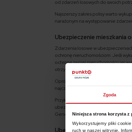
od zdarzeń losowych do swoich potr
Najszerszy zakres polisy warto wykupi
narażonym na występowanie zdarze
Ubezpieczenie mieszkania 
Zdarzenia losowe w ubezpieczeniach 
ochronę nieruchomościom. Jeśli wy
ochronę swojej nieruchomości i jej 
otrzymasz odszkodowanie, gdy dojdz
Oprócz
ubezpieczenia mieszkania od
najczęściej inne opcje, w tym np. kr
Zgoda
Przykładowe ubezpieczenie mieszkan
ubezpieczenie od podstawowych zdar
Generali już za 223 złotych na rok.
Niniejsza strona korzysta z
Wykorzystujemy pliki cookie 
Ubezpieczenie mienia od z
ruch w naszej witrynie. Inf