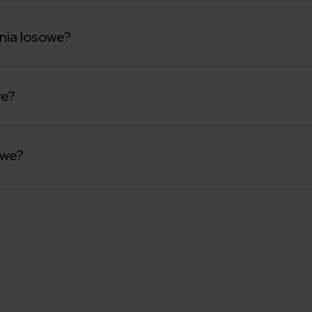
nia losowe?
we?
owe?