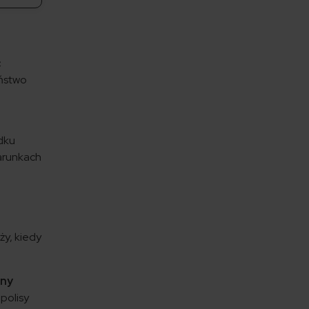
ć
eństwo
dku
arunkach
ży, kiedy
lny
polisy