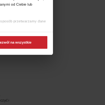
anymi od Ciebie lub
ego. W
 mogą
h czy
ki sposób przetwarzamy dane
ezwól na wszystkie
,
czyć i