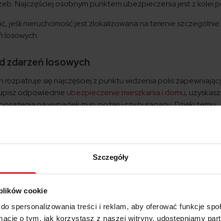
zeb. Najczęściej osobnym punktem ubezpieczenia jest z kolei 
ć, jeśli nieruchomość jest zlokalizowana na terenie szczególnie
ń losowych.
od zdarzeń losowych
rozpatruje się najczęściej z punktu widzenia polis zapewniając
kupisz odpowiednie
ubezpieczenie mieszkania i domu
, uzyskasz
wyposażenia na wypadek m.in. pożaru czy huraganu. Dzięki temu
ie do ich uszkodzenia albo zniszczenia.
 zdarzeń losowych i ognia
polisy nieruchomości obejmują równ
adzież z włamaniem czy
ochronę przed codziennymi szkodami
.
Szczegóły
ia w Gdyni o wartości 400-500 tysięcy złotych, które obejmu
zeń losowych takich jak np. zalanie czy powódź, możesz kupi
 plików cookie
do spersonalizowania treści i reklam, aby oferować funkcje sp
darzeń losowych
ormacje o tym, jak korzystasz z naszej witryny, udostępniamy p