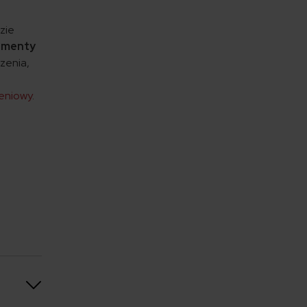
zie
kumenty
rzenia,
eniowy
.